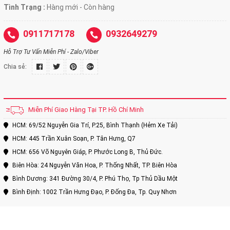
Tình Trạng :
Hàng mới - Còn hàng
0911717178
0932649279
Hỗ Trợ Tư Vấn Miễn Phí - Zalo/Viber
Chia sẻ:
Miễn Phí Giao Hàng Tại TP. Hồ Chí Minh
HCM: 69/52 Nguyễn Gia Trí, P.25, Bình Thạnh (Hẻm Xe Tải)
HCM: 445 Trần Xuân Soạn, P. Tân Hưng, Q7
HCM: 656 Võ Nguyên Giáp, P. Phước Long B, Thủ Đức.
Biên Hòa: 24 Nguyễn Văn Hoa, P. Thống Nhất, TP. Biên Hòa
Bình Dương: 341 Đường 30/4, P. Phú Thọ, Tp Thủ Dầu Một
Bình Định: 1002 Trần Hưng Đạo, P. Đống Đa, Tp. Quy Nhơn