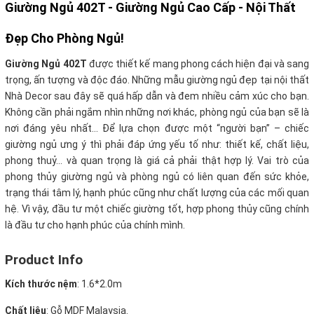
Giường Ngủ 402T -
Giường Ngủ Cao Cấp - Nội Thất
Đẹp Cho Phòng Ngủ!
Giường Ngủ 402T
được thiết kế mang phong cách hiện đại và sang
trọng, ấn tượng và độc đáo. Những mẫu giường ngủ đẹp tại nội thất
Nhà Decor sau đây sẽ quá hấp dẫn và đem nhiều cảm xúc cho bạn.
Không cần phải ngắm nhìn những nơi khác, phòng ngủ của bạn sẽ là
nơi đáng yêu nhất… Để lựa chọn được một “người bạn” – chiếc
giường ngủ ưng ý thì phải đáp ứng yếu tố như: thiết kế, chất liệu,
phong thuỷ… và quan trọng là giá cả phải thật hợp lý. Vai trò của
phong thủy giường ngủ và phòng ngủ có liên quan đến sức khỏe,
trạng thái tâm lý, hạnh phúc cũng như chất lượng của các mối quan
hệ. Vì vậy, đầu tư một chiếc giường tốt, hợp phong thủy cũng chính
là đầu tư cho hạnh phúc của chính mình.
Product Info
Kích thước nệm
: 1.6*2.0m
Chất liệu
: Gỗ MDF Malaysia.