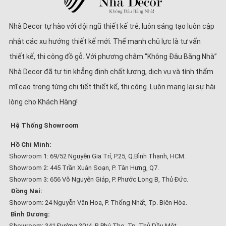
Nhà Decor tự hào với đội ngũ thiết kế trẻ, luôn sáng tạo luôn cập
nhật các xu hướng thiết kế mới. Thế mạnh chủ lực là tư vấn
thiết kế, thi công đồ gỗ. Với phương châm “Không Đâu Bằng Nhà”
Nhà Decor đã tự tin khẳng định chất lượng, dịch vụ và tính thẩm
mĩ cao trong từng chi tiết thiết kế, thi công. Luôn mang lại sự hài
lòng cho Khách Hàng!
Hệ Thống Showroom
Hồ Chí Minh:
Showroom 1: 69/52 Nguyễn Gia Trí, P.25, Q.Bình Thạnh, HCM.
Showroom 2: 445 Trần Xuân Soạn, P. Tân Hưng, Q7.
Showroom 3: 656 Võ Nguyên Giáp, P. Phước Long B, Thủ Đức.
Đồng Nai:
Showroom: 24 Nguyễn Văn Hoa, P. Thống Nhất, Tp. Biên Hòa.
Bình Dương:
Showroom: 341 Đường 30/4, P. Phú Thọ, Tp. Thủ Dầu Một.