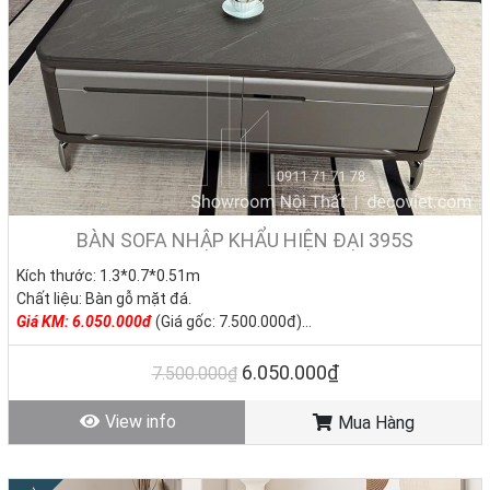
BÀN SOFA NHẬP KHẨU HIỆN ĐẠI 395S
Kích thước: 1.3*0.7*0.51m
Chất liệu: Bàn gỗ mặt đá.
Giá KM: 6.050.000đ
(Giá gốc: 7.500.000đ)
Kệ tivi 2.4/3.8*0.39*0.54m –
Giá: 7.150.000đ
Tình trạng: Hàng mới - Còn hàng
6.050.000₫
7.500.000₫
View info
Mua Hàng