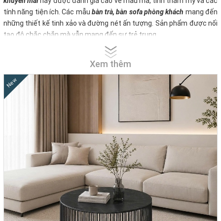
khuyến mãi
này được đánh giá cao về mẫu mã, tính thẩm mỹ và các
tính năng tiện ích. Các mẫu
bàn trà, bàn sofa phòng khách
mang đến
những thiết kế tinh xảo và đường nét ấn tượng. Sản phẩm được nối
tạo độ chắc chắn mà vẫn mang đến sự trẻ trung.
Xem thêm
New
Bàn sofa hiện đại
tại Nhà Decor được các gia đình ưa chuộng và
nhận được đánh giá tốt từ rất nhiều khách hàng vì toát lên đẳng