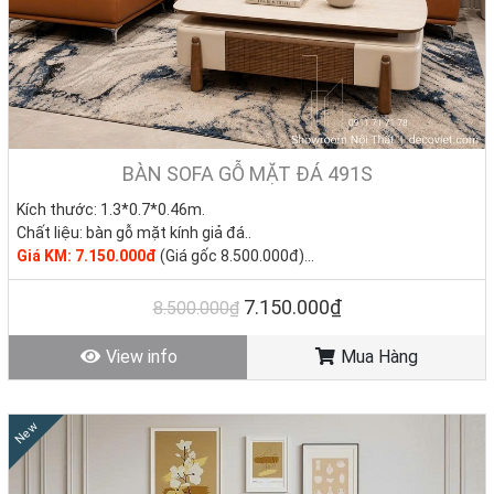
BÀN SOFA GỖ MẶT ĐÁ 491S
Kích thước:
1.3*0.7*0.46
m
.
Chất liệu: bàn gỗ mặt kính giả đá..
Giá KM: 7.150.000đ
(Giá gốc 8.500.000đ)
Tình trạng: Hàng mới - Còn hàng
7.150.000₫
8.500.000₫
View info
Mua Hàng
New