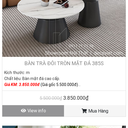
BÀN TRÀ ĐÔI TRÒN MẶT ĐÁ 385S
Kích thước: m
Chất liệu: Bàn mặt đá cao cấp.
Giá KM:
3.850.000đ
(Giá gốc 5.500.000đ)
Tình trạng: Hàng mới - Còn hàng
3.850.000₫
5.500.000₫
View info
Mua Hàng