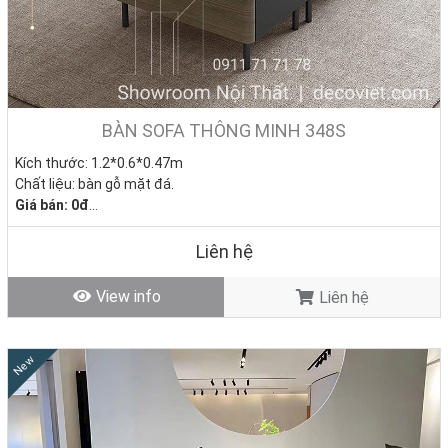
BÀN SOFA THÔNG MINH 348S
Kích thước: 1.2*0.6*0.47m
Chất liệu: bàn gỗ mặt đá.
Giá bán: 0đ
Tình trạng: Hàng mới - Còn hàng
Liên hệ
View info
Liên hệ
New