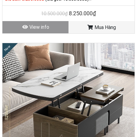
Tình trạng: Hàng mới - Còn hàng
8.250.000₫
10.500.000₫
View info
Mua Hàng
New