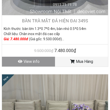
BÀN TRÀ MẶT ĐÁ HIỆN ĐẠI 349S
Kích thước: bàn lớn 1.3*0.7*0.4m, bàn nhỏ 0.5*0.54m
Chất liệu: Chân inox mặt đá cao cấp
Giá: 7.480.000đ
(Giá gốc: 9.500.000đ)
Tình trạng: Hàng mới - Còn hàng
7.480.000₫
9.500.000₫
View info
Mua Hàng
New