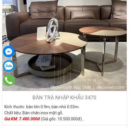
BÀN TRÀ NHẬP KHẨU 347S
Kích thước: bàn lớn 0.9m, bàn nhỏ 0.55m.
Chất liệu: Bàn chân inox mặt gỗ.
Giá KM:
7.480.000đ
(Giá gốc: 10.500.000đ)
Tình trạng: Hàng mới - Còn hàng