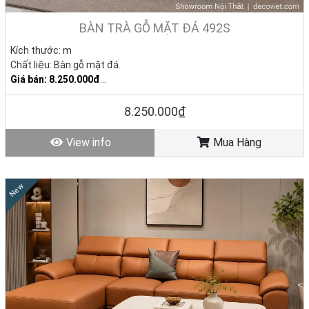
BÀN TRÀ GỖ MẶT ĐÁ 492S
Kích thước: m
Chất liệu: B
àn gỗ mặt đá.
Giá bán: 8.250.000đ
Tình trạng: Hàng mới - Còn hàng
8.250.000₫
View info
Mua Hàng
New