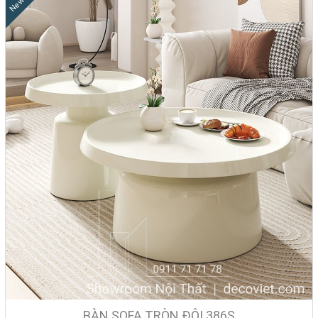
New
BÀN SOFA TRÒN ĐÔI 386S