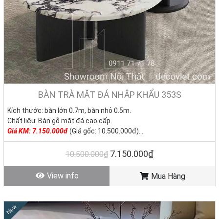
BÀN TRÀ MẶT ĐÁ NHẬP KHẨU 353S
Kích thước: bàn lớn 0.7m, bàn nhỏ 0.5m.
Chất liệu: Bàn gỗ mặt đá cao cấp.
Giá KM: 7.150.000
đ
(Giá gốc: 10.500.000đ)
Tình trạng: Hàng mới - Còn hàng
7.150.000₫
10.500.000₫
View info
Mua Hàng
New