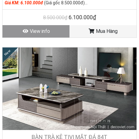
Giá KM: 6.100.000đ
(Giá gốc 8.500.000đ)
Tình trạng: Hàng mới - Còn hàng
6.100.000₫
8.500.000₫
View info
Mua Hàng
New
BÀN TRÀ KỆ TIVI MẶT ĐÁ 84T