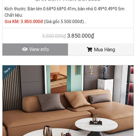
Kích thước: Bàn lớn 0.68*0.68*0.41m, bàn nhỏ 0.49*0.49*0.5m
Chất liệu:
Giá KM: 3.850.000đ
(Giá gốc 5.500.000đ)
Tình trạng: Hàng mới - Còn hàng
3.850.000₫
5.500.000₫
View info
Mua Hàng
New