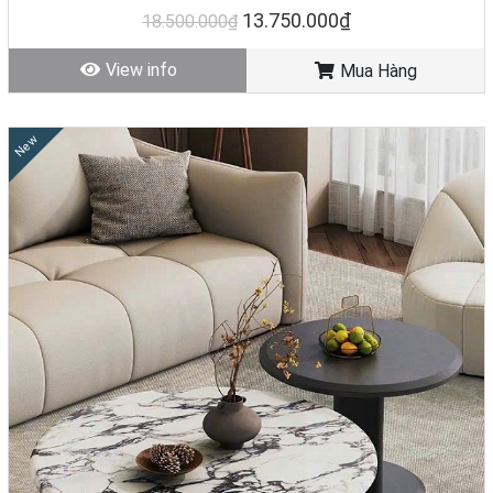
13.750.000₫
18.500.000₫
View info
Mua Hàng
New