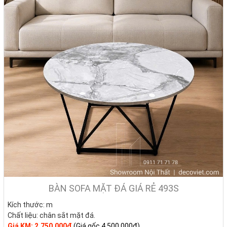
BÀN SOFA MẶT ĐÁ GIÁ RẺ 493S
Kích thước: m
Chất liệu:
chân sắt mặt đá.
Giá KM: 2.750.000đ
(Giá gốc 4.500.000đ)