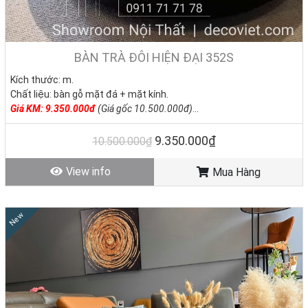
BÀN TRÀ ĐÔI HIỆN ĐẠI 352S
Kích thước: m.
Chất liệu: bàn gỗ mặt đá + mặt kính.
Giá KM: 9.350.000đ
(Giá gốc 10.500.000đ)
Tình trạng: Hàng mới - Còn hàng
9.350.000₫
10.500.000₫
View info
Mua Hàng
New