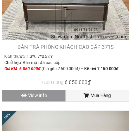
BÀN TRÀ PHÒNG KHÁCH CAO CẤP 371S
Kích thước: 1.3*0.7*0.52m
Chất liệu: Bàn mặt đá cao cấp.
Giá KM: 6.050.000đ
(Giá gốc 7.500.000đ
)
–
Kệ tivi 7.150.000đ
Tình trạng: Hàng mới - Còn hàng
6.050.000₫
7.500.000₫
View info
Mua Hàng
New