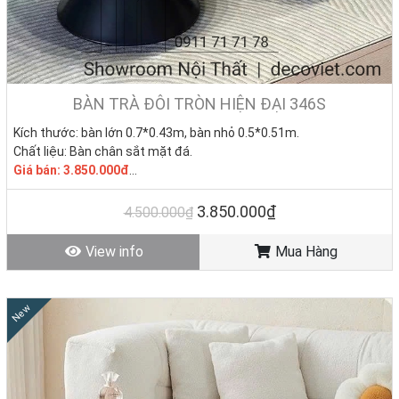
BÀN TRÀ ĐÔI TRÒN HIỆN ĐẠI 346S
Kích thước: bàn lớn 0.7*0.43m, bàn nhỏ 0.5*0.51m.
Chất liệu: Bàn chân sắt mặt đá.
Giá bán:
3.850.000đ
Tình trạng: Hàng mới - Còn hàng
3.850.000₫
4.500.000₫
View info
Mua Hàng
New