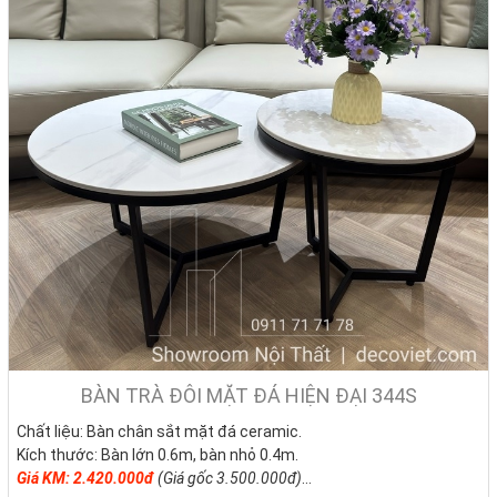
BÀN TRÀ ĐÔI MẶT ĐÁ HIỆN ĐẠI 344S
Chất liệu: Bàn chân sắt mặt đá ceramic.
Kích thước: Bàn lớn 0.6m, bàn nhỏ 0.4m.
Giá KM: 2.420.000đ
(Giá gốc 3.500.000đ)