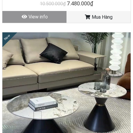
7.480.000₫
10.500.000₫
View info
Mua Hàng
New