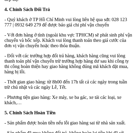
4. Chính Sách Đổi Trả
- Quý khách ở TP Hồ Chí Minh vui lòng liên hệ qua sđt: 028 123
777 | 0932 649 279 để được báo giá chi phí vận chuyển
- Với đơn hàng ở tỉnh (ngoài khu vực TPHCM) sẽ phát sinh phí vận
chuyển và bốc xếp. Khách vui lòng thanh toán theo giá cước của
đơn vị vận chuyển hoặc theo thỏa thuận.
- Đối với các trường hợp đổi trả hàng, khách hàng cũng vui lòng
thanh toán phí vận chuyển trừ trường hợp hàng dư sau khi công ty
thi công hoàn thiện hay giao hàng không đúng mã khách đặt mua,
hàng bị lỗi.
- Thời gian giao hàng: từ 8h00 đến 17h tất cả các ngày trong tuần
trừ chủ nhật và các ngày Lễ, Tết.
- Phương tiện giao hàng: Xe máy, xe ba gác, xe tải các loại, xe
khách,…
5. Chính Sách Hoàn Tiền
-
Sản phẩm được hoàn tiền nếu lỗi giao hàng sai từ nhà sản xuất.
- Sản phẩm đã mua không đổi trả, không hoàn lại tiền khi đã sử