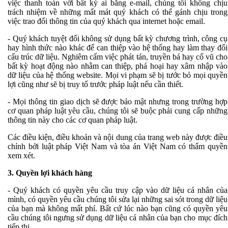
việc thanh toán với bất kỳ ai bằng e-mail, chúng tôi không chịu
trách nhiệm về những mất mát quý khách có thể gánh chịu trong
việc trao đổi thông tin của quý khách qua internet hoặc email.
- Quý khách tuyệt đối không sử dụng bất kỳ chương trình, công cụ
hay hình thức nào khác để can thiệp vào hệ thống hay làm thay đổi
cấu trúc dữ liệu. Nghiêm cấm việc phát tán, truyền bá hay cổ vũ cho
bất kỳ hoạt động nào nhằm can thiệp, phá hoại hay xâm nhập vào
dữ liệu của hệ thống website. Mọi vi phạm sẽ bị tước bỏ mọi quyền
lợi cũng như sẽ bị truy tố trước pháp luật nếu cần thiết.
- Mọi thông tin giao dịch sẽ được bảo mật nhưng trong trường hợp
cơ quan pháp luật yêu cầu, chúng tôi sẽ buộc phải cung cấp những
thông tin này cho các cơ quan pháp luật.
Các điều kiện, điều khoản và nội dung của trang web này được điều
chỉnh bởi luật pháp Việt Nam và tòa án Việt Nam có thẩm quyền
xem xét.
3. Quyền lợi khách hàng
- Quý khách có quyền yêu cầu truy cập vào dữ liệu cá nhân của
mình, có quyền yêu cầu chúng tôi sửa lại những sai sót trong dữ liệu
của bạn mà không mất phí. Bất cứ lúc nào bạn cũng có quyền yêu
cầu chúng tôi ngưng sử dụng dữ liệu cá nhân của bạn cho mục đích
tiếp thị.