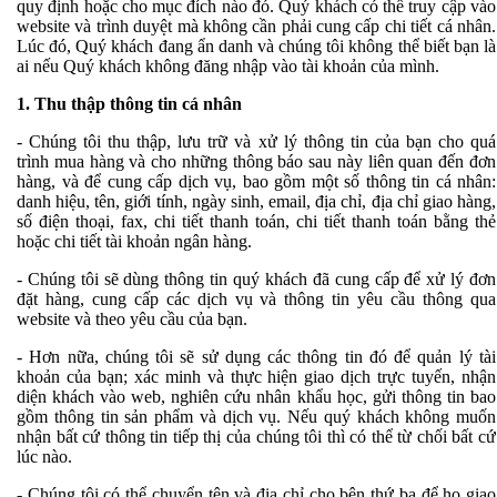
quy định hoặc cho mục đích nào đó. Quý khách có thể truy cập vào
website và trình duyệt mà không cần phải cung cấp chi tiết cá nhân.
Lúc đó, Quý khách đang ẩn danh và chúng tôi không thể biết bạn là
ai nếu Quý khách không đăng nhập vào tài khoản của mình.
1. Thu thập thông tin cá nhân
- Chúng tôi thu thập, lưu trữ và xử lý thông tin của bạn cho quá
trình mua hàng và cho những thông báo sau này liên quan đến đơn
hàng, và để cung cấp dịch vụ, bao gồm một số thông tin cá nhân:
danh hiệu, tên, giới tính, ngày sinh, email, địa chỉ, địa chỉ giao hàng,
số điện thoại, fax, chi tiết thanh toán, chi tiết thanh toán bằng thẻ
hoặc chi tiết tài khoản ngân hàng.
- Chúng tôi sẽ dùng thông tin quý khách đã cung cấp để xử lý đơn
đặt hàng, cung cấp các dịch vụ và thông tin yêu cầu thông qua
website và theo yêu cầu của bạn.
- Hơn nữa, chúng tôi sẽ sử dụng các thông tin đó để quản lý tài
khoản của bạn; xác minh và thực hiện giao dịch trực tuyến, nhận
diện khách vào web, nghiên cứu nhân khẩu học, gửi thông tin bao
gồm thông tin sản phẩm và dịch vụ. Nếu quý khách không muốn
nhận bất cứ thông tin tiếp thị của chúng tôi thì có thể từ chối bất cứ
lúc nào.
- Chúng tôi có thể chuyển tên và địa chỉ cho bên thứ ba để họ giao