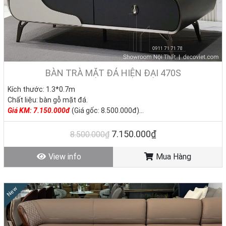
BÀN TRÀ MẶT ĐÁ HIỆN ĐẠI 470S
Kích thước: 1.3*0.7m
Chất liệu: bàn gỗ mặt đá.
Giá KM: 7.150.000đ
(Giá gốc: 8.500.000đ)
Tình trạng: Hàng mới - Còn hàng
7.150.000₫
8.500.000₫
View info
Mua Hàng
New