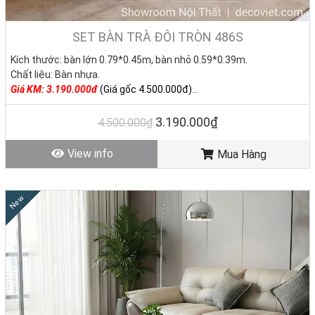
SET BÀN TRÀ ĐÔI TRÒN 486S
Kích thước:
bàn lớn 0.79*0.45m, bàn nhỏ 0.59*0.39m.
Chất liệu: Bàn nhựa.
Giá KM: 3.190.000đ
(Giá gốc 4.500.000đ)
Tình trạng: Hàng mới - Còn hàng
3.190.000₫
4.500.000₫
View info
Mua Hàng
New
📞 Liên hệ ngay để sở hữu bàn sofa giá rẻ chất lượng
Đừng chờ đến khi phòng khách trông trống trải mới tìm bàn sofa.