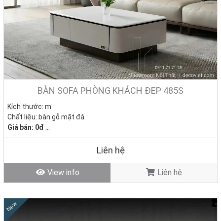
👉 Hãy ghé ngay showroom hoặc gọi
Hotline 0911.71.71.78
, chúng
tôi sẽ giúp bạn chọn được chiếc
bàn sofa giá rẻ
vừa hợp gu, vừa
hợp túi tiền.
💡
Bàn sofa giá rẻ – đẹp – bền chỉ có tại Nhà Decor.
Đến showroom
gần nhất ngay hôm nay để chọn mẫu bàn sofa chuẩn gu, nâng tầm
không gian phòng khách của bạn!
BÀN SOFA PHÒNG KHÁCH ĐẸP 485S
Kích thước: m
Chất liệu: bàn gỗ mặt đá.
Giá bán: 0đ
Tình trạng: Hàng mới - Còn hàng
Liên hệ
View info
Liên hệ
New