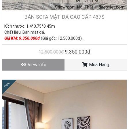
gian, khách hàng được mua trực tiếp với giá rẻ tại xưởng, cam kết
giá tốt nhất thị trường.
BÀN SOFA MẶT ĐÁ CAO CẤP 437S
•
Hơn 200+ mẫu bàn sofa có sẵn:
Bàn trà mặt đá, bàn trà tròn, bàn
Kích thước: 1.4*0.75*0.45m
trà chữ nhật, bàn trà vuông, bàn trà xoay, đủ mẫu – đủ kiểu – đủ
Chất liệu: Bàn mặt đá.
màu sắc.
Giá KM: 9.350.000đ
(Giá gốc: 12.500.000đ)
Tình trạng: Hàng mới - Còn hàng
•
Phong cách thiết kế linh hoạt:
Hiện đại – tối giản – sang trọng –
9.350.000₫
12.500.000₫
tân cổ điển, dễ dàng phối hợp với sofa vải, sofa da.
View info
Mua Hàng
•
Chất liệu cao cấp, bền đẹp lâu dài:
Gỗ MDF, kính cường lực, mặt
đá cao cấp, chân inox mạ vàng,… đảm bảo độ bền và tính thẩm mỹ
vượt trội.
New