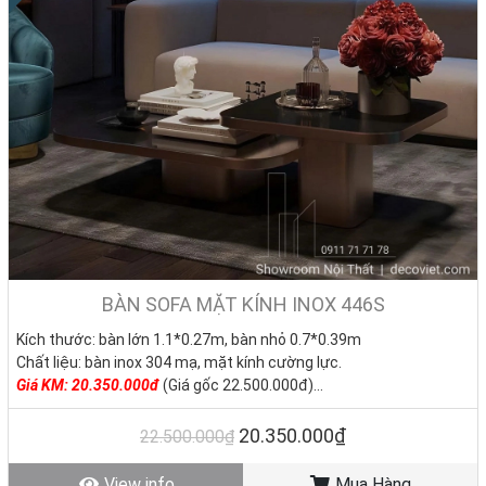
BÀN SOFA MẶT KÍNH INOX 446S
Kích thước: bàn lớn 1.1*0.27m, bàn nhỏ 0.7*0.39m
Chất liệu: bàn inox 304 mạ, mặt kính cường lực.
Giá KM: 20.350.000đ
(Giá gốc 22.500.000đ)
Tình trạng: Hàng mới - Còn hàng
20.350.000₫
22.500.000₫
View info
Mua Hàng