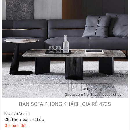
BÀN SOFA PHÒNG KHÁCH GIÁ RẺ 472S
Kích thước: m
Chất liệu: bàn mặt đá.
Giá bán: 0đ