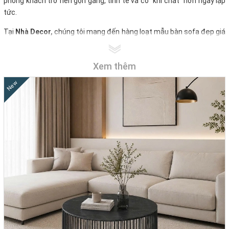
phòng khách trở nên gọn gàng, tinh tế và có “khí chất” hơn ngay lập
tức.
Tại
Nhà Decor,
chúng tôi mang đến hàng loạt mẫu bàn sofa đẹp giá
rẻ – từ bàn trà gỗ chắc chắn, bàn sofa mặt đá sang trọng đến bàn
tròn nhỏ gọn hay bàn trà thông minh đa năng. Mỗi thiết kế đều được
Xem thêm
cân nhắc kỹ lưỡng để vừa tối ưu công năng, vừa giúp phòng khách
thêm sang trọng và cá tính, phù hợp với nhiều phong cách sống
New
khác nhau.
Với hệ thống showroom tại
TP.HCM, Bình Dương, Biên Hòa và Quy
Nhơn
– khách hàng có thể ghé thăm để trực tiếp trải nghiệm. Và
nếu bạn ở xa,
Nhà Decor
vẫn hỗ trợ giao hàng nhanh toàn quốc,
đảm bảo sản phẩm đến tay bạn nguyên vẹn, đúng mẫu và đúng
hẹn!