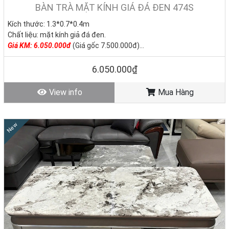
BÀN TRÀ MẶT KÍNH GIÁ ĐÁ ĐEN 474S
Kích thước: 1.3*0.7*0.4m
Chất liệu: mặt kính giả đá đen.
Giá KM: 6.050.000đ
(Giá gốc 7.500.000đ)
Tình trạng: Hàng mới - Còn hàng
6.050.000₫
View info
Mua Hàng
New