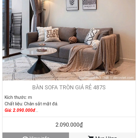
🚛 Giao hàng nhanh – toàn quốc:
BÀN SOFA TRÒN GIÁ RẺ 487S
• Nội thành TP.HCM, Bình Dương, Biên Hòa:
24–48 giờ.
• Các tỉnh toàn quốc:
2–3 ngà
y, nhanh chóng – an toàn –
Kích thước: m
đúng hẹn.
Chất liệu: Chân sắt mặt đá.
Giá: 2.090.000đ
Tình trạng: Hàng mới - Còn hàng
📌
Khách hàng nói gì khi mua bàn sofa tại Nhà Decor?
2.090.000₫
💬
“Mình mua bàn sofa mặt đá tại showroom TP.HCM, giá rẻ hơn ngoài