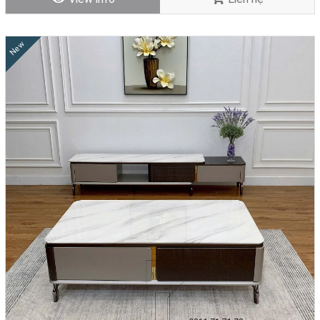
New
✅
Vì sao nên chọn bàn sofa giá rẻ tại Nhà Decor?
•
Giá tận xưởng – Tiết kiệm đến 30%:
Mua hàng không qua trung