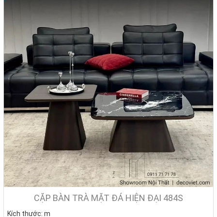
CẶP BÀN TRÀ MẶT ĐÁ HIỆN ĐẠI 484S
Kích thước: m