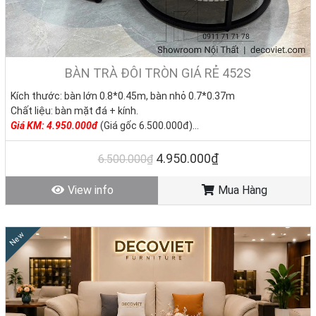
BÀN TRÀ ĐÔI TRÒN GIÁ RẺ 452S
Kích thước: bàn lớn 0.8*0.45m, bàn nhỏ 0.7*0.37m
Chất liệu: bàn mặt đá + kính.
Giá KM: 4.950.000đ
(Giá gốc 6.500.000đ)
Tình trạng: Hàng mới - Còn hàng
4.950.000₫
6.500.000₫
View info
Mua Hàng
New