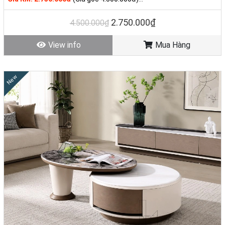
Tình trạng: Hàng mới - Còn hàng
2.750.000₫
4.500.000₫
View info
Mua Hàng
New
👉 Đó là lý do ngày càng nhiều gia đình chọn mua
bàn sofa đẹp giá
rẻ
tại
Nhà Decor
– vì vừa tiết kiệm, vừa “đúng gu”, lại dễ phối hợp với
mọi không gian.
💎
Các dòng bàn sofa giá rẻ bán chạy
👉 Bạn đang tìm 1 chiếc
bàn sofa phòng khách
vừa đẹp vừa tiết