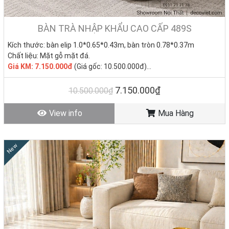
kiệm chi phí? Đây là những lựa chọn “hot” nhất tại
Nhà Decor
, được
đông đảo khách hàng yêu thích:
BÀN TRÀ NHẬP KHẨU CAO CẤP 489S
1. Bàn sofa mặt đá giá rẻ
Kích thước: bàn elip 1.0*0.65*0.43m, bàn tròn 0.78*0.37m
Chất liệu: Mặt gỗ mặt đá.
–> Mặt đá tự nhiên/ nhân tạo sang trọng, chống thấm ố, dễ
Giá KM: 7.150.000đ
(Giá gốc: 10.500.000đ)
vệ sinh.
Tình trạng: Hàng mới - Còn hàng
7.150.000₫
10.500.000₫
–> Phù hợp phòng khách hiện đại, tạo điểm nhấn đẳng cấp.
2. Bàn sofa inox đẳng cấp
View info
Mua Hàng
–> Khung inox mạ PVD sáng bóng, chắc chắn, bền bỉ theo thời
gian.
New
–> Thích hợp cho không gian phòng khách sang trọng, khách
sạn, văn phòng cao cấp.
3. Bàn trà gỗ giá rẻ
–> Mang đến sự ấm áp, gần gũi với màu gỗ tự nhiên, dễ phối
sofa vải/da.