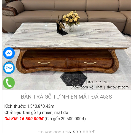
BÀN TRÀ GỖ TỰ NHIÊN MẶT ĐÁ 453S
Kích thước: 1.5*0.8*0.43m
Chất liệu: bàn gỗ tự nhiên, mặt đá.
Giá KM: 16.500.000đ
(Giá gốc 20.500.000đ)
Tình trạng: Hàng mới - Còn hàng
16.500.000₫
20.500.000₫