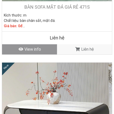
BÀN SOFA MẶT ĐÁ GIÁ RẺ 471S
Kích thước: m
Chất liệu: bàn chân sắt, mặt đá.
Giá bán: 0đ
Tình trạng: Hàng mới - Còn hàng
Liên hệ
View info
Liên hệ
New