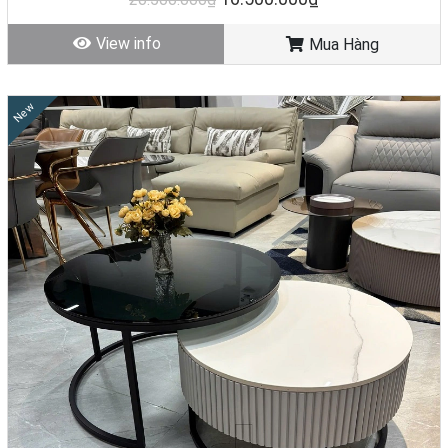
View info
Mua Hàng
New