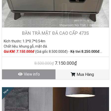
BÀN TRÀ MẶT ĐÁ CAO CẤP 473S
Kích thước: 1.3*0.7*0.54m
Chất liệu: khung gỗ, mặt đá.
Giá KM: 7.150.000đ
(Giá gốc 8.500.000đ) -
Kệ tivi 8.250.000đ
Tình trạng: Hàng mới - Còn hàng
7.150.000₫
8.500.000₫
View info
Mua Hàng
New