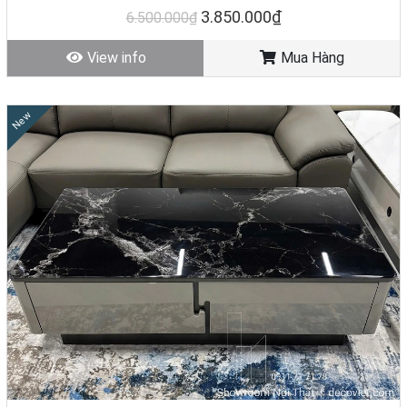
3.850.000₫
6.500.000₫
View info
Mua Hàng
New