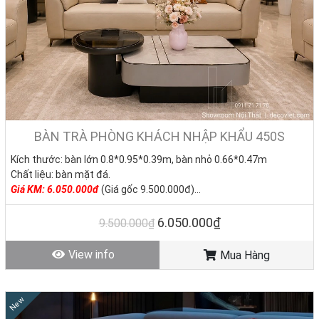
BÀN TRÀ PHÒNG KHÁCH NHẬP KHẨU 450S
Kích thước: bàn lớn 0.8*0.95*0.39m, bàn nhỏ 0.66*0.47m
Chất liệu: bàn mặt đá.
Giá KM: 6.050.000đ
(Giá gốc 9.500.000đ)
Tình trạng: Hàng mới - Còn hàng
6.050.000₫
9.500.000₫
View info
Mua Hàng
New