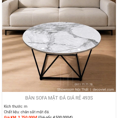
Bàn trà sofa đẹp chính là yếu tố góp phần định hình phong cách
sống. Việc chọn đúng
bàn trà chất lượng
tại
Nhà Decor
không chỉ là
mua sắm, mà còn là đầu tư cho sự tiện nghi mà còn tạo nên một
không gian vừa ấm áp, vừa thể hiện cá tính của gia chủ.
• Khi tiếp khách: bàn sofa mang đến sự lịch thiệp, tiện lợi và sang
trọng.
• Khi sum vầy: chiếc bàn trở thành điểm quây quần, nơi gia đình sẻ
chia câu chuyện.
• Khi một mình: chỉ cần một lọ hoa, một tách cà phê trên bàn, phòng
khách đã trở thành chốn thư giãn đầy cảm hứng.
BÀN SOFA MẶT ĐÁ GIÁ RẺ 493S
Kích thước: m
Chất liệu:
chân sắt mặt đá.
Giá KM: 2.750.000đ
(Giá gốc 4.500.000đ)