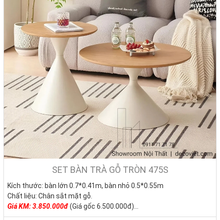
SET BÀN TRÀ GỖ TRÒN 475S
Kích thước: bàn lớn 0.7*0.41m, bàn nhỏ 0.5*0.55m
Chất liệu: Chân sắt mặt gỗ.
Giá KM: 3.850
.000đ
(Giá gốc 6.500.000đ)
Tình trạng: Hàng mới - Còn hàng