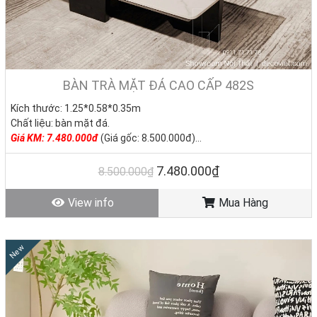
BÀN TRÀ MẶT ĐÁ CAO CẤP 482S
Kích thước: 1.25*0.58*0.35m
Chất liệu: bàn mặt đá.
Giá
KM: 7.480.000đ
(Giá gốc: 8.500.000đ)
Tình trạng: Hàng mới - Còn hàng
7.480.000₫
8.500.000₫
View info
Mua Hàng
New