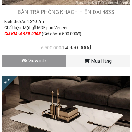
BÀN TRÀ PHÒNG KHÁCH HIỆN ĐẠI 483S
Kích thước: 1.3*0.7m
Chất liệu: Mặt gỗ MDF phủ Veneer.
Giá
KM: 4.950.000đ
(Giá gốc: 6.500.000đ)
Tình trạng: Hàng mới - Còn hàng
4.950.000₫
6.500.000₫
View info
Mua Hàng
New