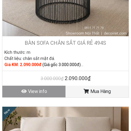
BÀN SOFA CHÂN SẮT GIÁ RẺ 494S
Kích thước: m
Chất liệu:
chân sắt mặt đá.
Giá KM: 2.090.000đ
(Giá gốc 3.000.000đ)
Tình trạng: Hàng mới - Còn hàng
2.090.000₫
3.000.000₫
View info
Mua Hàng
✨
Bàn sofa – chi tiết nhỏ, sức mạnh lớn cho phòng
New
khách!