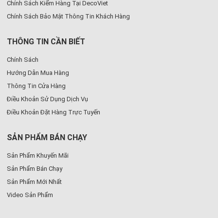
Chính Sách Kiểm Hàng Tại DecoViet
Chính Sách Bảo Mật Thông Tin Khách Hàng
THÔNG TIN CẦN BIẾT
Chính Sách
Hướng Dẫn Mua Hàng
Thông Tin Cửa Hàng
Điều Khoản Sử Dụng Dịch Vụ
Điều Khoản Đặt Hàng Trực Tuyến
SẢN PHẨM BÁN CHẠY
Sản Phẩm Khuyến Mãi
3. Thiết kế kịch trần hoặc tích hợp đảo bếp – quầy bar
Sản Phẩm Bán Chạy
Tủ bếp kịch trần ngày càng được ưa chuộng nhờ khả năng tận dụng
Sản Phẩm Mới Nhất
triệt để chiều cao để tăng không gian lưu trữ, đồng thời tạo hiệu
Video Sản Phẩm
ứng gọn gàng, liền lạc cho tổng thể. Ngoài ra, việc tích hợp đảo bếp
hoặc quầy bar không chỉ tạo điểm nhấn thẩm mỹ mà còn đóng vai