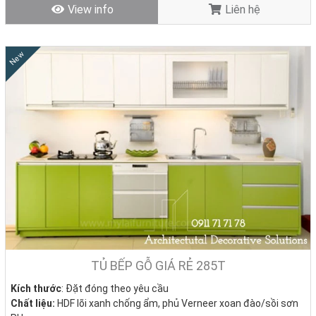
View info
Liên hệ
New
Những Xu Hướng Thiết Kế Thi Công Tủ Bếp Hiện Đại
Được Ưa Chuộng
Trong thiết kế nội thất ngày nay,
tủ bếp gỗ
hiện đại không chỉ đóng
vai trò lưu trữ mà còn là điểm nhấn thẩm mỹ, thể hiện gu sống và cá
TỦ BẾP GỖ GIÁ RẺ 285T
tính của gia chủ. Những xu hướng tủ bếp mới ngày càng chú trọng
hơn đến sự tinh giản, tiện nghi và cá nhân hóa, dưới đây là một số
Kích thước
: Đặt đóng theo yêu cầu
gợi ý mà Nội Thất Nhà Decor giới thiệu đến bạn:
Chất liệu:
HDF lõi xanh chống ẩm, phủ Verneer xoan đào/sồi sơn