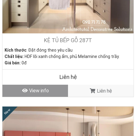
KỆ TỦ BẾP GỖ 287T
Kích thước
: Đặt đóng theo yêu cầu
Chất liệu:
HDF lõi xanh chống ẩm, phủ Melamine chống trầy.
Giá bán:
0đ
Tình trạng
: Hàng mới - Còn hàng
Liên hệ
View info
Liên hệ
New
Vì Sao Nhiều Khách Hàng Chọn Làm Tủ Bếp Gỗ Tại
DecoViet?