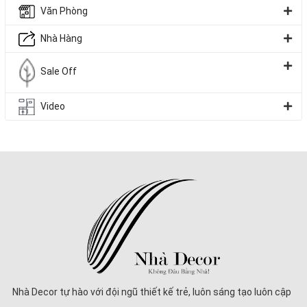
– Tủ bếp chữ I:
Thiết kế theo dạng thẳng hàng dọc một vách tường,
Văn Phòng
phù hợp với các căn hộ studio hoặc không gian bếp nhỏ. Ưu điểm
của tủ bếp chữ I là tối giản, dễ thi công, thuận tiện khi bố trí các thiết
Nhà Hàng
bị cơ bản và tạo cảm giác thoáng đãng, gọn gàng.
Sale Off
– Tủ bếp chữ L:
Là phiên bản mở rộng từ tủ chữ I, thêm một nhánh
vuông góc để tận dụng góc chết trong nhà. Thiết kế này giúp mở
Video
rộng khu vực thao tác nấu nướng, đồng thời tạo sự linh hoạt hơn
trong bố trí bếp – chậu rửa – tủ lạnh. Tủ bếp chữ L cũng dễ kết hợp
bàn ăn nhỏ hoặc quầy bar mini, rất được ưa chuộng trong căn hộ và
nhà phố hiện đại.
Nhà Decor tự hào với đội ngũ thiết kế trẻ, luôn sáng tạo luôn cập