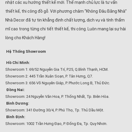
nhật các xu hướng thiết kế mới. Thế mạnh chủ lực là tư vấn
thiết kế, thi công đồ gỗ. Với phương châm “Không Đâu Bằng Nhà”
Nhà Decor đã tự tin khẳng định chất lượng, dịch vụ và tính thẩm
mĩ cao trong từng chi tiết thiết kế, thi công. Luôn mang lại sự hài
– Tủ bếp chữ U:
Là lựa chọn lý tưởng cho những không gian bếp
rộng, đặc biệt phù hợp với gia đình đông thành viên hoặc thường
lòng cho Khách Hàng!
xuyên nấu ăn tại nhà. Tủ bếp chữ U mang đến cảm giác liền mạch,
tiện nghi và dễ bố trí nhiều thiết bị hiện đại như lò nướng, máy rửa
Hệ Thống Showroom
bát, tủ lạnh âm tủ…
Hồ Chí Minh:
– Tủ bếp chữ G:
Là biến thể nâng cấp từ chữ U, được bổ sung thêm
Showroom 1: 69/52 Nguyễn Gia Trí, P.25, Q.Bình Thạnh, HCM.
một nhánh kết nối, thường là đảo bếp hoặc quầy bar – để tạo thành
Showroom 2: 445 Trần Xuân Soạn, P. Tân Hưng, Q7.
bố cục khép kín hình chữ G.
Showroom 3: 656 Võ Nguyên Giáp, P. Phước Long B, Thủ Đức.
Đồng Nai:
Showroom: 24 Nguyễn Văn Hoa, P. Thống Nhất, Tp. Biên Hòa.
Bình Dương:
Showroom: 341 Đường 30/4, P. Phú Thọ, Tp. Thủ Dầu Một.
Bình Định:
Showroom: 1002 Trần Hưng Đạo, P. Đống Đa, Tp. Quy Nhơn.