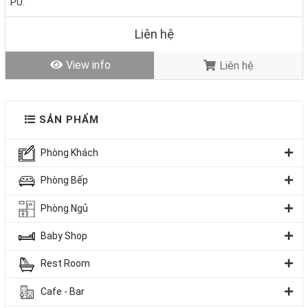
PU.
Giá bán:
0đ
Tình trạng
: Hàng mới - Còn hàng
Liên hệ
View info
Liên hệ
SẢN PHẨM
Phòng Khách
Phòng Bếp
Phòng Ngủ
Baby Shop
Rest Room
1. Kiểu dáng tủ bếp phù hợp với thiết kế căn nhà
Cafe - Bar