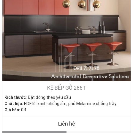
Không đơn thuần là “lắp tủ theo mẫu”, tại DecoViet, mỗi bộ tủ bếp
gỗ là một thiết kế riêng – phù hợp đúng không gian, đúng gu thẩm
mỹ và đúng nhu cầu sinh hoạt của từng gia đình.
✔️ Thiết kế theo thực tế công trình – đo đạc tận nơi, tính toán công
năng kỹ lưỡng
✔️ Phối màu, chất liệu theo phong cách sống – từ gỗ mộc, vân tự
nhiên đến hiện đại, tối giản
✔️ Thi công chỉn chu, chất lượng bền vững – không xệ cánh, không
bong tróc, dễ lau chùi
KỆ BẾP GỖ 286T
✔️ Sản xuất trực tiếp tại xưởng, giúp tối ưu chi phí và kiểm soát chất
lượng từng chi tiết
Kích thước
: Đặt đóng theo yêu cầu
Chất liệu:
HDF lõi xanh chống ẩm, phủ Melamine chống trầy.
✔️ Đội ngũ tư vấn tận tâm – thi công đúng hẹn, bảo hành rõ ràng, hỗ
Giá bán:
0đ
trợ nhanh
Tình trạng
: Hàng mới - Còn hàng
Liên hệ