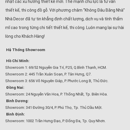
nhật các xu hướng thiết kế mới. Thế mạnh chủ lực là tư vấn
thiết kế, thi công đồ gỗ. Với phương châm “Không Đâu Bằng Nhà”
Nhà Decor đã tự tin khẳng định chất lượng, dịch vụ và tính thẩm
mĩ cao trong từng chi tiết thiết kế, thi công. Luôn mang lại sự hài
lòng cho Khách Hàng!
Hệ Thống Showroom
Hồ Chí Minh:
Showroom 1: 69/52 Nguyễn Gia Trí, P.25, Q.Bình Thạnh, HCM.
Showroom 2: 445 Trần Xuân Soạn, P. Tân Hưng, Q7.
Showroom 3: 656 Võ Nguyên Giáp, P. Phước Long B, Thủ Đức.
Đồng Nai:
Showroom: 24 Nguyễn Văn Hoa, P. Thống Nhất, Tp. Biên Hòa.
Bình Dương:
Showroom: 341 Đường 30/4, P. Phú Thọ, Tp. Thủ Dầu Một.
Bình Định:
Showroom: 1002 Trần Hưng Đạo, P. Đống Đa, Tp. Quy Nhơn.