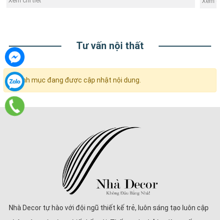
Xem chi tiết
Xem ch
Tư vấn nội thất
Danh mục đang được cập nhật nội dung.
Nhà Decor tự hào với đội ngũ thiết kế trẻ, luôn sáng tạo luôn cập