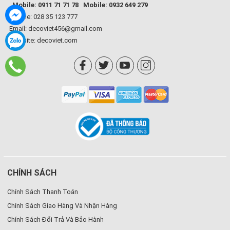
Mobile: 0911 71 71 78
Mobile: 0932 649 279
Hotline: 028 35 123 777
Email: decoviet456@gmail.com
Website:
decoviet.com
3. Tủ bếp chữ U – Đa năng, sang trọng cho bếp rộng
Thiết kế thi công tủ bếp chữ U phù hợp với những căn bếp có diện
tích lớn, giúp phân khu rõ ràng các khu vực thao tác: sơ chế – nấu
ăn – rửa chén.
CHÍNH SÁCH
Ưu điểm:
Chính Sách Thanh Toán
Chính Sách Giao Hàng Và Nhận Hàng
•
Diện tích lưu trữ rộng lớn
Chính Sách Đổi Trả Và Bảo Hành
•
Tối ưu quy trình nấu ăn kiểu “tam giác vàng”