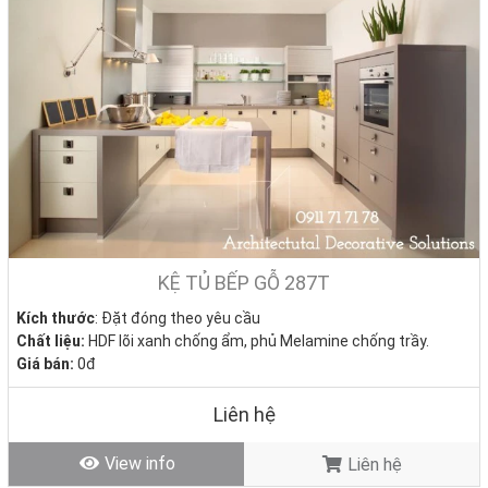
Nhà Decor
Tiếp nhận yêu cầu và khảo sát thực tế miễn phí
Lên bản vẽ thiết kế 2D & phối cảnh 3D
Báo giá chi tiết và ký hợp đồng rõ ràng
Sản xuất nội thất trực tiếp tại xưởng
Thi công lắp đặt đúng tiến độ, dọn vệ sinh sau thi công
Bảo hành tận nơi, chăm sóc sau bán chu đáo, tận tình
KỆ TỦ BẾP GỖ 287T
Kích thước
: Đặt đóng theo yêu cầu
Chất liệu:
HDF lõi xanh chống ẩm, phủ Melamine chống trầy.
Giá bán:
0đ
Tình trạng
: Hàng mới - Còn hàng
Liên hệ
View info
Liên hệ