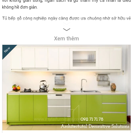
với không gian sống, ngân sách và gu thẩm mỹ cá nhân là điều
không hề đơn giản.
Tủ bếp gỗ công nghiệp ngày càng được ưa chuộng nhờ sở hữu vẻ
đẹp hiện đại, thiết kế tối giản và chi phí hợp lý. Với hơn 10 năm kinh
nghiệm, Nhà Decor tự hào là xưởng chuyên thiết kế và thi công tủ
Xem thêm
bếp gỗ rẻ được nhiều khách hàng yêu thích với BST hơn +100
mẫu
tủ bếp đẹp
bao gồm:
New
–
Tủ bếp MDF chống ẩm An Cường
–
Tủ bếp phủ Melamine hiện đại
–
Tủ bếp Acrylic bóng gương cao cấp
–
Kệ bếp, tủ bếp chữ L, chữ U, có quầy bar...
Tất cả đều được thiết kế theo yêu cầu, tối ưu không gian, thi công
chuẩn xưởng và báo giá minh bạch không phát sinh.