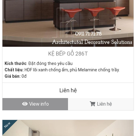
KỆ BẾP GỖ 286T
Kích thước
: Đặt đóng theo yêu cầu
Chất liệu:
HDF lõi xanh chống ẩm, phủ Melamine chống trầy.
Giá bán:
0đ
Tình trạng
: Hàng mới - Còn hàng
Liên hệ
View info
Liên hệ
New
Quy Trình Thiết Kế Thi Công Tủ Bếp Gỗ Tại Nội Thất