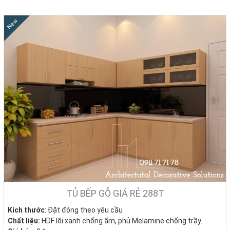
New
Kiểu Dáng Tủ Bếp Gỗ Hiện Đại, Lựa Chọn Phù Hợp
Cho Mọi Không Gian Bếp
Khi lựa chọn
tủ bếp gỗ công nghiệp
, không chỉ chất liệu mà kiểu
dáng tủ bếp cũng là yếu tố then chốt quyết định sự tiện nghi, thẩm
mỹ và tối ưu hóa không gian bếp. Tùy theo diện tích, thói quen nấu
nướng và phong cách nội thất, mỗi kiểu tủ bếp sẽ phát huy công
năng khác nhau.
TỦ BẾP GỖ GIÁ RẺ 288T
Dưới đây là 7 kiểu dáng tủ bếp thông dụng nhất hiện nay, phù hợp
Kích thước
: Đặt đóng theo yêu cầu
với nhà phố, chung cư, biệt thự… mà bạn có thể tham khảo trước khi
Chất liệu:
HDF lõi xanh chống ẩm, phủ Melamine chống trầy.
thi công.