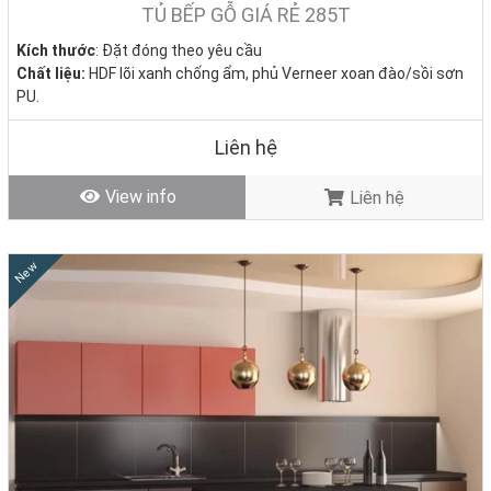
TỦ BẾP GỖ GIÁ RẺ 285T
Kích thước
: Đặt đóng theo yêu cầu
Chất liệu:
HDF lõi xanh chống ẩm, phủ Verneer xoan đào/sồi sơn
PU.
Giá bán:
0đ
Tình trạng
: Hàng mới - Còn hàng
Liên hệ
View info
Liên hệ
New
Bảng Báo Giá Thi Công Tủ Bếp Gỗ Công Nghiệp Minh
Bạch, Không Phát Sinh
Nhà Decor cung cấp bảng giá tham khảo chi tiết, tuy nhiên mỗi công
trình sẽ có chi phí khác nhau tùy theo chất liệu, kích thước và thiết
kế. Dưới đây là mức giá trung bình đã bao gồm thi công hoàn thiện: