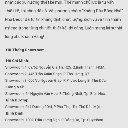
nhật các xu hướng thiết kế mới. Thế mạnh chủ lực là tư vấn
thiết kế, thi công đồ gỗ. Với phương châm “Không Đâu Bằng Nhà”
2. Tủ bếp chữ L – Phổ biến và linh hoạt trong mọi không gian
Nhà Decor đã tự tin khẳng định chất lượng, dịch vụ và tính thẩm
Đây là kiểu tủ bếp được ưa chuộng nhất hiện nay nhờ khả năng tận
mĩ cao trong từng chi tiết thiết kế, thi công. Luôn mang lại sự hài
dụng tối đa góc tường và linh hoạt trong bố trí nội thất.
lòng cho Khách Hàng!
Ưu điểm:
Hệ Thống Showroom
•
Phân chia khu vực nấu nướng và rửa chén hợp lý
Hồ Chí Minh:
•
Dễ mở rộng về sau (thêm quầy bar, đảo bếp…)
Showroom 1: 69/52 Nguyễn Gia Trí, P.25, Q.Bình Thạnh, HCM.
Showroom 2: 445 Trần Xuân Soạn, P. Tân Hưng, Q7.
•
Phù hợp với cả không gian mở và khép kín
Showroom 3: 656 Võ Nguyên Giáp, P. Phước Long B, Thủ Đức.
Đồng Nai:
Showroom: 24 Nguyễn Văn Hoa, P. Thống Nhất, Tp. Biên Hòa.
Bình Dương:
Showroom: 341 Đường 30/4, P. Phú Thọ, Tp. Thủ Dầu Một.
Bình Định:
Showroom: 1002 Trần Hưng Đạo, P. Đống Đa, Tp. Quy Nhơn.