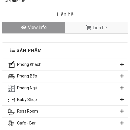
Giá bán:
0đ
Tình trạng
: Hàng mới - Còn hàng
Liên hệ
View info
Liên hệ
SẢN PHẨM
Phòng Khách
Phòng Bếp
Phòng Ngủ
1. Tủ bếp chữ I – Thiết kế tối giản, tiết kiệm không gian
Baby Shop
Tủ bếp chữ I hay còn gọi là tủ bếp thẳng là kiểu dáng đơn giản nhất,
Rest Room
phù hợp với những không gian bếp có diện tích hạn chế như căn hộ
mini, nhà cấp 4 nhỏ gọn.
Cafe - Bar