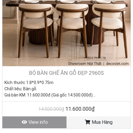
BỘ BÀN GHẾ ĂN GỖ ĐẸP 2960S
Kích thước
1.8*0.9*0.75m
Chất liệu: Bàn gỗ.
Giá bàn KM: 11.600.000đ (Giá gốc 14.500.000đ)
Giá ghế KM: 1.590.000đ/ Cái (Giá gốc 2.800.000đ)
Giá trọn bộ 6 ghế: 21.140.000đ
11.600.000₫
14.500.000₫
Tình trạng: Hàng mới - Còn hàng.
View info
Mua Hàng