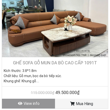
GHẾ SOFA GỖ MUN DA BÒ CAO CẤP 1091T
Kích thước: 3.8*1.8m
Chất liệu: Gỗ mun, bọc da bò tiếp xúc.
Khung ghế: Khung gỗ.
Nệm ngồi: Mút D40 cao cấp
Giá KM: 49.500.000đ
(Giá gốc: 115.000.000đ) – Bàn sofa
49.500.000₫
115.000.000₫
13.750.000đ
Tình trạng: Hàng mới - Còn hàng
View info
Mua Hàng