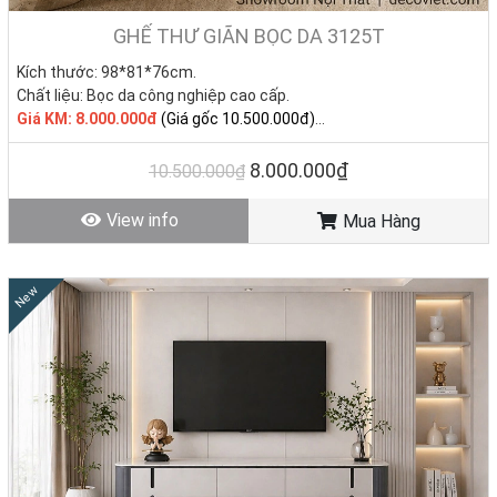
GHẾ THƯ GIÃN BỌC DA 3125T
Kích thước:
98*81*76cm
.
Chất liệu:
Bọc da công nghiệp cao cấp.
Giá KM: 8.000.000đ
(Giá gốc 10.500.000đ)
Tình trạng: Hàng mới - Còn hàng
8.000.000₫
10.500.000₫
View info
Mua Hàng
New