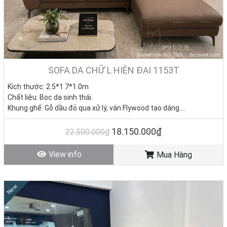
SOFA DA CHỮ L HIỆN ĐẠI 1153T
Kích thước:
2.5*1.7*1.0
m
Chất liệu: Bọc da sinh thái.
Khung ghế: Gỗ dầu đỏ qua xử lý, ván Flywood tạo dáng.
Nệm ngồi: Mút D40 cao cấp
Giá KM: 18.150.000đ
(Giá gốc: 22.500.000đ)
18.150.000₫
22.500.000₫
Tình trạng: Hàng mới - Còn hàng
View info
Mua Hàng
New