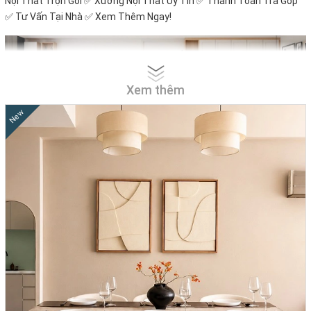
Nội Thất Trọn Gói ✅ Xưởng Nội Thất Uy Tín ✅ Thanh Toán Trả Góp
✅ Tư Vấn Tại Nhà ✅ Xem Thêm Ngay!
Xem thêm
New
Top +100 Sản Phẩm Hot Nhất Năm 2026 Đón Đầu Xu
Hướng Nội Thất Hiện Đại