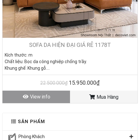
SOFA DA HIỆN ĐẠI GIÁ RẺ 1178T
Kích thước: m
Chất liệu: Bọc da công nghiệp chống trầy.
Khung ghế: Khung gỗ.
Nệm ngồi: Mút D40 cao cấp
Giá KM: 15.950.000đ
(Giá gốc 22.500.000đ) – Bàn sofa
15.950.000₫
22.500.000₫
6.050.000đ
Tình trạng: Hàng mới - Còn hàng
View info
Mua Hàng
SẢN PHẨM
Phòng Khách