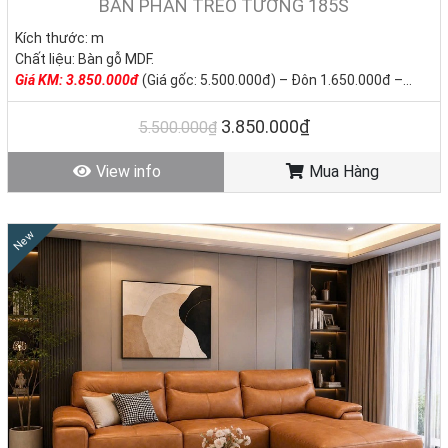
BÀN PHẤN TREO TƯỜNG 185S
Kích thước: m
Chất liệu: Bàn gỗ MDF.
Giá KM: 3.850.000đ
(Giá gốc: 5.500.000đ) – Đôn 1.650.000đ –
Gương 5.280.000đ
Tình trạng: Hàng mới - Còn hàng.
3.850.000₫
5.500.000₫
View info
Mua Hàng
New