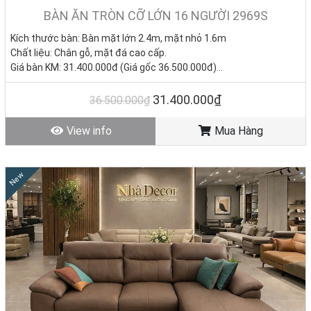
BÀN ĂN TRÒN CỠ LỚN 16 NGƯỜI 2969S
Kích thước bàn:
Bàn mặt lớn 2.4m, mặt nhỏ 1.6m
Chất liệu: Chân gỗ, mặt đá cao cấp.
Giá bàn KM: 31.400.000đ (Giá gốc 36.500.000đ)
Giá ghế KM: 1.050.000đ/ Cái (Giá gốc: 1.250.000đ)
Giá trọn bộ 16 ghế:
48.200.000đ
31.400.000₫
36.500.000₫
Tình trạng: Hàng mới - Còn hàng.
View info
Mua Hàng
New