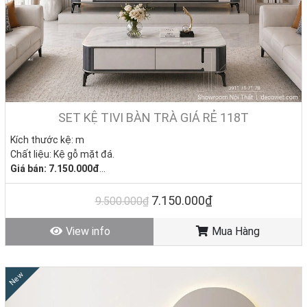
SET KỆ TIVI BÀN TRÀ GIÁ RẺ 118T
Kích thước kệ: m
Chất liệu: Kệ gỗ mặt đá.
Giá bán: 7.150.00
0đ
Bàn sofa –
Giá: 0đ
Tình trạng: Hàng mới - Còn hàng.
7.150.000₫
9.500.000₫
View info
Mua Hàng
New