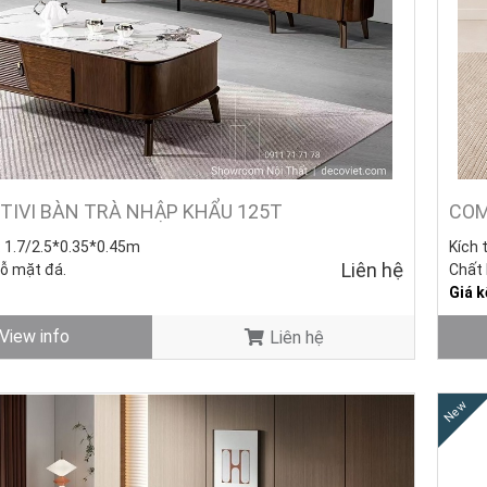
TIVI BÀN TRÀ NHẬP KHẨU 125T
COM
: 1.7/2.5*0.35*0.45m
Kích 
Liên hệ
gỗ mặt đá.
Chất 
Giá k
 1.3*0.7*0.45m) –
Giá 0đ
Bàn s
View info
Liên hệ
ng mới - Còn hàng.
7.15
Tình 
New