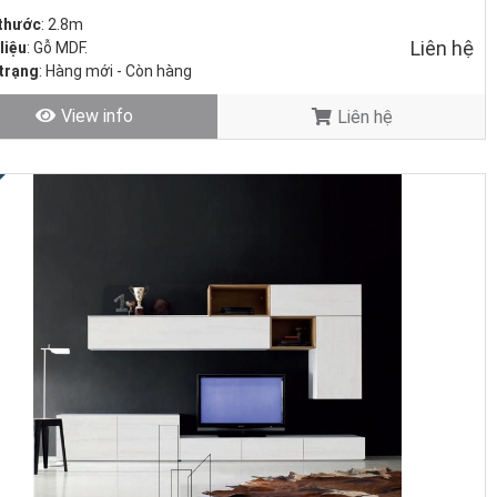
 thước
: 2.8m
Liên hệ
liệu
: Gỗ MDF.
trạng
: Hàng mới - Còn hàng
View info
Liên hệ