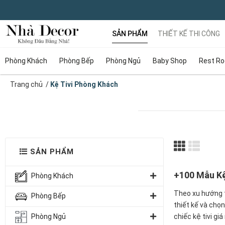
SẢN PHẨM
THIẾT KẾ THI CÔNG
Phòng Khách
Phòng Bếp
Phòng Ngủ
Baby Shop
Rest R
Trang chủ
/
Kệ Tivi Phòng Khách
SẢN PHẨM
+100 Mẫu Kệ
Phòng Khách
Theo xu hướng t
Phòng Bếp
thiết kế và chọ
Phòng Ngủ
chiếc kệ tivi
giá