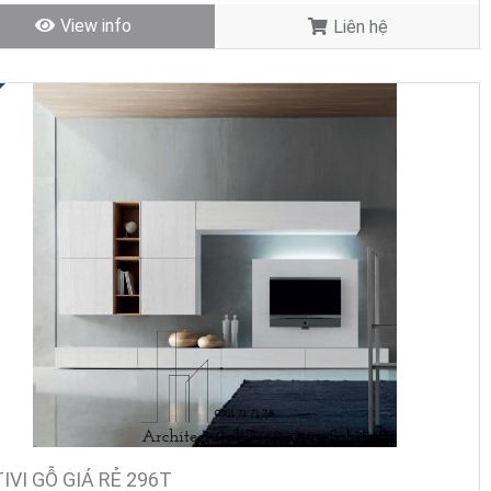
View info
Liên hệ
IVI GỖ GIÁ RẺ 296T