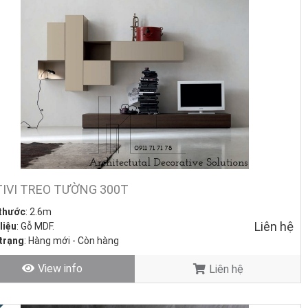
TIVI TREO TƯỜNG 300T
 thước
: 2.6m
Liên hệ
liệu
: Gỗ MDF.
trạng
: Hàng mới - Còn hàng
View info
Liên hệ