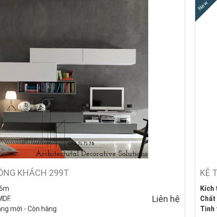
New
HÒNG KHÁCH 299T
KỆ 
.6m
Kích
Liên hệ
MDF.
Chất 
àng mới - Còn hàng
Tình 