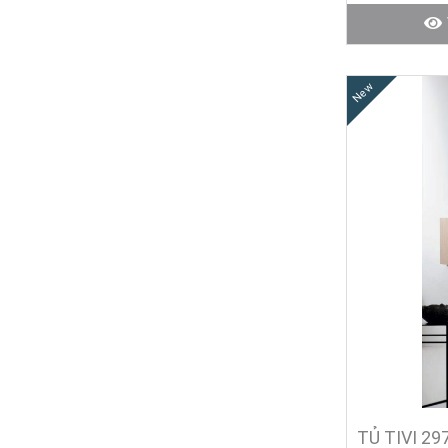
New
TỦ TIVI 29