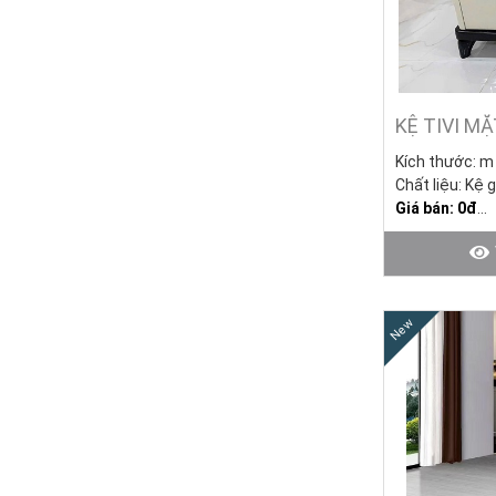
KỆ TIVI M
Kích thước: m
Chất liệu: Kệ 
G
iá bán: 0đ
Tình trạng: Hà
Xưởng Đóng K
New