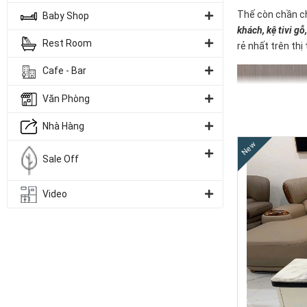
Thế còn chần ch
Baby Shop
khách
, kệ tivi g
Rest Room
rẻ nhất trên thị
Cafe - Bar
Văn Phòng
Nhà Hàng
New
Sale Off
Video