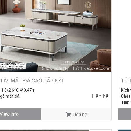
TIVI MẶT ĐÁ CAO CẤP 87T
TỦ 
: 1.8/2.6*0.4*0.47m
Kích
Liên hệ
 gỗ mặt đá.
Chất 
Tình 
 1.3*0.7*0.47m) – Giá 0đ
View info
Liên hệ
ng mới - Còn hàng.