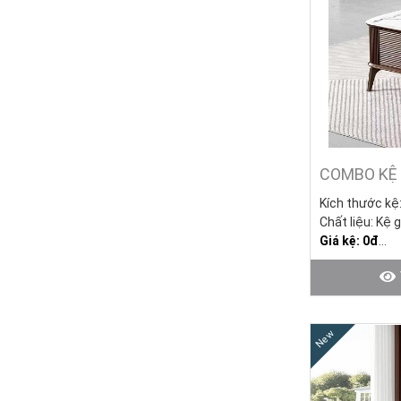
COMBO KỆ 
Kích thước kệ
Chất liệu: Kệ 
Giá kệ: 0đ
Bàn sofa (KT:
Tình trạng: Hà
New