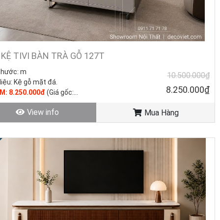
 KỆ TIVI BÀN TRÀ GỖ 127T
thước: m
10.500.000₫
liệu: Kệ gỗ mặt đá.
8.250.000₫
KM: 8.250.000đ
(Giá gốc:
0.000đ)
View info
Mua Hàng
trạng: Hàng mới - Còn hàng.
 Hòa, Tây Ninh, Vũng Tàu!