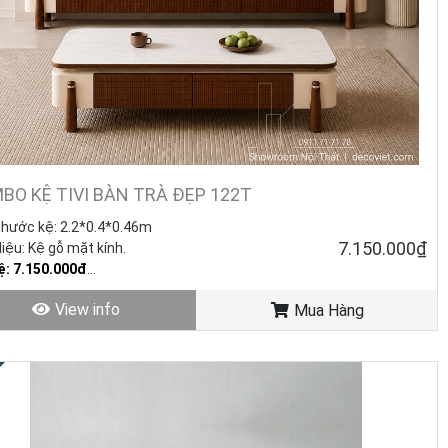
BO KỆ TIVI BÀN TRÀ ĐẸP 122T
thước kệ: 2.2*0.4*0.46m
7.150.000₫
liệu: Kệ gỗ mặt kính.
ệ: 7.150.000đ
ofa (KT: 1.3*0.7*0.46m) –
Giá
View info
Mua Hàng
0.000đ
trạng: Hàng mới - Còn hàng.