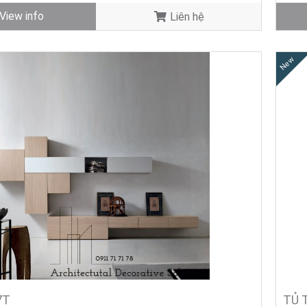
View info
Liên hệ
New
7T
TỦ T