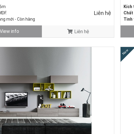
.6m
Kích
Liên hệ
MDF.
Chất 
àng mới - Còn hàng
Tình 
View info
Liên hệ
New