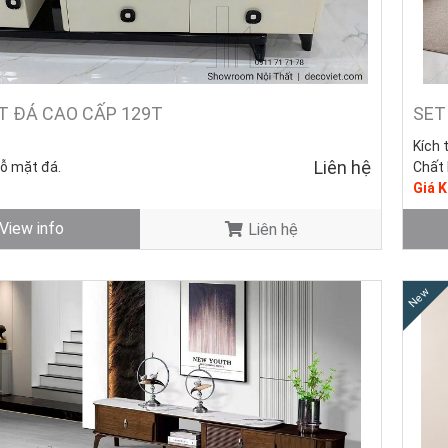
ẶT ĐÁ CAO CẤP 129T
SET
Kích 
Liên hệ
gỗ mặt đá.
Chất 
Giá 
ng mới - Còn hàng.
10.50
View info
Liên hệ
Tình 
ệ Tivi Đẹp Giá Rẻ, Uy Tín Tại TpHCM, Bình Dương, Biên
New