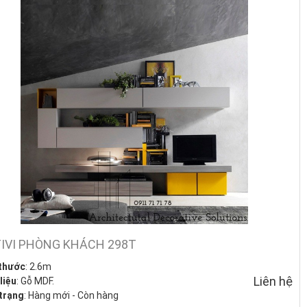
TIVI PHÒNG KHÁCH 298T
 thước
: 2.6m
Liên hệ
liệu
: Gỗ MDF.
trạng
: Hàng mới - Còn hàng