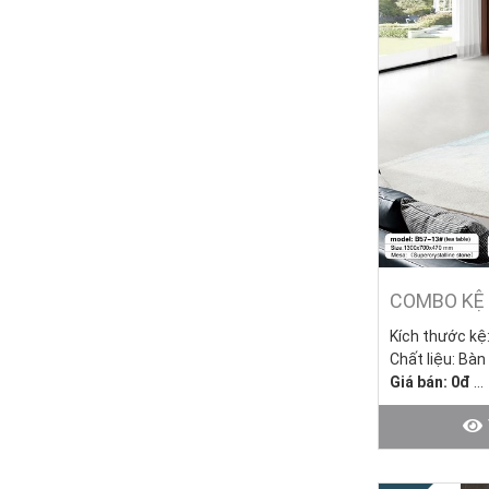
COMBO KỆ 
Kích thước kệ
Chất liệu: Bàn
Giá bán: 0đ
Bàn sofa (KT:
Tình trạng: Hà