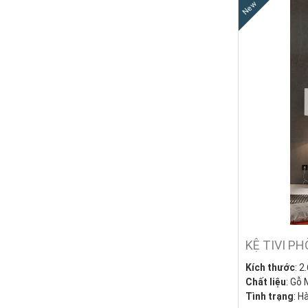
New
KỆ TIVI P
Kích thước
: 2
Chất liệu
: Gỗ 
Tình trạng
: H