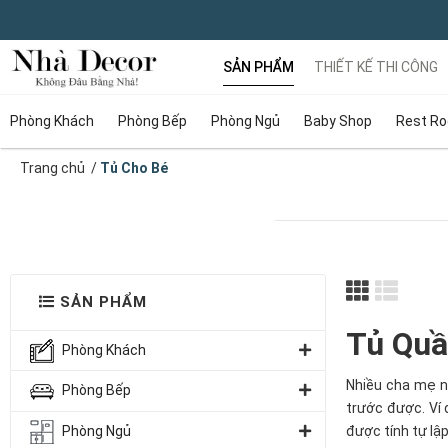
SẢN PHẨM
THIẾT KẾ THI CÔNG
Phòng Khách
Phòng Bếp
Phòng Ngủ
Baby Shop
Rest R
Trang chủ
/
Tủ Cho Bé
SẢN PHẨM
Tủ Quầ
Phòng Khách
Nhiều cha mẹ n
Phòng Bếp
trước được. Ví 
Phòng Ngủ
được tính tự lậ