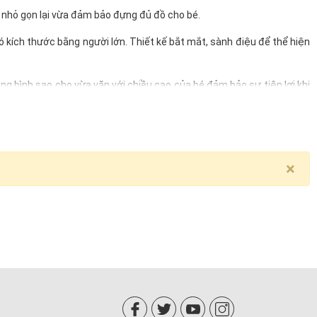
ừa nhỏ gọn lại vừa đảm bảo đựng đủ đồ cho bé.
có kích thước bằng người lớn. Thiết kế bắt mắt, sành điệu để thể hiện
ung bình sao cho vừa vặn với chiều cao của bé đảm bảo sự tiện lợi khi
×