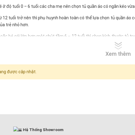
 bé ở độ tuổi 0 – 6 tuổi các cha mẹ nên chọn tủ quần áo có ngăn kéo v
từ 12 tuổi trở nên thì phụ huynh hoàn toàn có thể lựa chọn tủ quần áo 
ủa trẻ nhỏ hơn.
hoặc bé gái lớn hơn một chút tầm 6 – 12 tuổi thì chọn kích thước tủ tr
Xem thêm
ng được cập nhật.
Hệ Thống Showroom