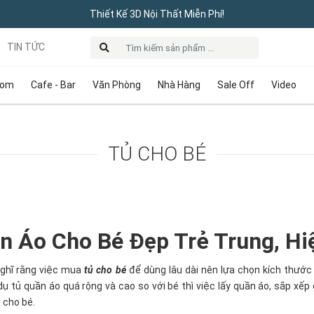
Thiết Kế 3D Nội Thất Miễn Phí!
TIN TỨC
oom
Cafe - Bar
Văn Phòng
Nhà Hàng
Sale Off
Video
TỦ CHO BÉ
n Áo Cho Bé Đẹp Trẻ Trung, Hiệ
ghĩ rằng việc mua
tủ cho bé
để dùng lâu dài nên lựa chọn kích thước 
dụ tủ quần áo quá rộng và cao so với bé thì việc lấy quần áo, sắp x
p cho bé.