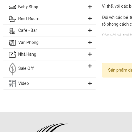
Vì thế, với các
Baby Shop
Đối với các bé 
Rest Room
rõ phong cách c
Cafe - Bar
Còn với bé trai 
dùng.
Văn Phòng
Nhà Hàng
Sale Off
Sản phẩm đa
Video