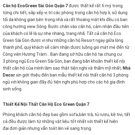
Căn hộ EcoGreen Sài Gòn Quận 7
được thất kế rất tỉ mỷ trong
từng chi tiết, sắp xếp vị trí các phòng trong căn hộ hợp lí, sử dụng
tối da không gian bên trong nhà và rất thoáng mát khi đều có ban
công hướng view Sông. Bước chân vào căn hộ, cảm nhận đầu tiên
của khách có lẽ là sự nhẹ nhàng, trang nhã. Tất cả căn hộ Eco
Green Sài Gòn được ví như những căn hộ Resort ngay giữa lòng
thành phố, quý khách sẽ cảm nhận được luồng gió mát mẻ đến từ
Công viên Hương Tràm… Bạn đang sở hữu căn hộ tại chung cư
3 phòng ngủ Eco Green Sài Gòn, bạn đang băn khoăn thiết kế nội
thất căn hộ của mình làm sao thật tiện nghi và thẩm mỹ nhất,
Nhà
Decor
xin giới thiệu đến bạn mẫu thiết kế nội thất căn hộ 3 phòng
ngủ với không gian đầy đủ tiện nghi phù hợp cho các hộ gia đình
sinh sống.
Thiết Kế Nội Thất Căn Hộ Eco Green Quận 7
Phòng khách căn hộ đẹp bao gồm sofa,bàn trà, tủ rượu, kệ tivi, tất
cả đều được làm từ những vật liệu tốt nhất với thiết kế hiện
đại đơn giản nhưng vẫn toát lên vẻ sang trọng.