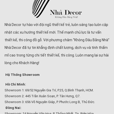
Nhà Decor tự hào với đội ngũ thiết kế trẻ, luôn sáng tạo luôn cập
nhật các xu hướng thiết kế mới. Thế mạnh chủ lực là tư vấn
thiết kế, thi công đồ gỗ. Với phương châm “Không Đâu Bằng Nhà”
Nhà Decor đã tự tin khẳng định chất lượng, dịch vụ và tính thẩm
mĩ cao trong từng chi tiết thiết kế, thi công. Luôn mang lại sự hài
lòng cho Khách Hàng!
Hệ Thống Showroom
Hồ Chí Minh:
Showroom 1: 69/52 Nguyễn Gia Trí, P.25, Q.Bình Thạnh, HCM.
Showroom 2: 445 Trần Xuân Soạn, P. Tân Hưng, Q7.
Showroom 3: 656 Võ Nguyên Giáp, P. Phước Long B, Thủ Đức.
Đồng Nai:
Showroom: 24 Nguyễn Văn Hoa, P. Thống Nhất, Tp. Biên Hòa.