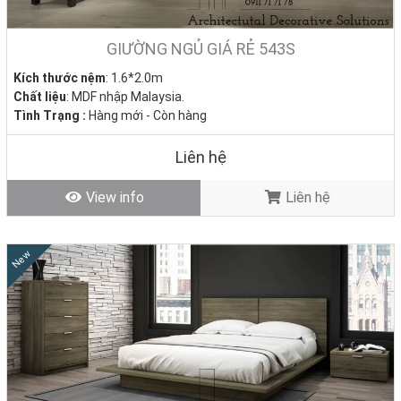
GIƯỜNG NGỦ GIÁ RẺ 543S
Kích thước nệm
: 1.6*2.0m
Chất liệu
: MDF nhập Malaysia.
Tình Trạng :
Hàng mới - Còn hàng
Liên hệ
View info
Liên hệ
New