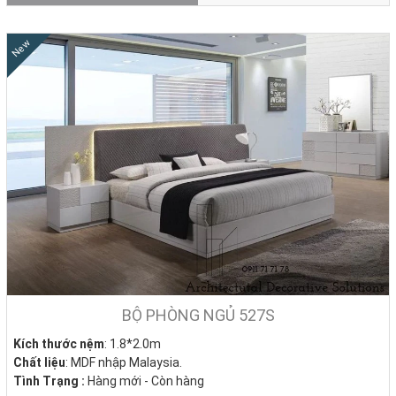
New
BỘ PHÒNG NGỦ 527S
Kích thước nệm
: 1.8*2.0m
Chất liệu
: MDF nhập Malaysia.
Tình Trạng :
Hàng mới - Còn hàng