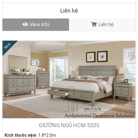
Liên hệ
View info
Liên hệ
New
GIƯỜNG NGỦ HCM 533S
Kích thước nệm
: 1.8*2.0m