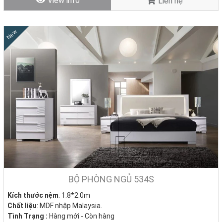
View info
Liên hệ
New
BỘ PHÒNG NGỦ 534S
Kích thước nệm
: 1.8*2.0m
Chất liệu
: MDF nhập Malaysia.
Tình Trạng :
Hàng mới - Còn hàng