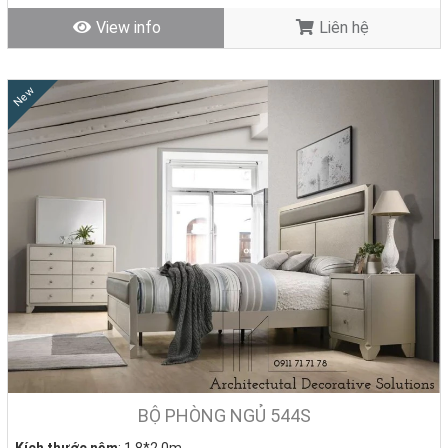
View info
Liên hệ
New
BỘ PHÒNG NGỦ 544S
Kích thước nệm
: 1.8*2.0m