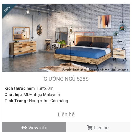
New
GIƯỜNG NGỦ 528S
Kích thước nệm
: 1.8*2.0m
Chất liệu
: MDF nhập Malaysia.
Tình Trạng :
Hàng mới - Còn hàng
Liên hệ
View info
Liên hệ