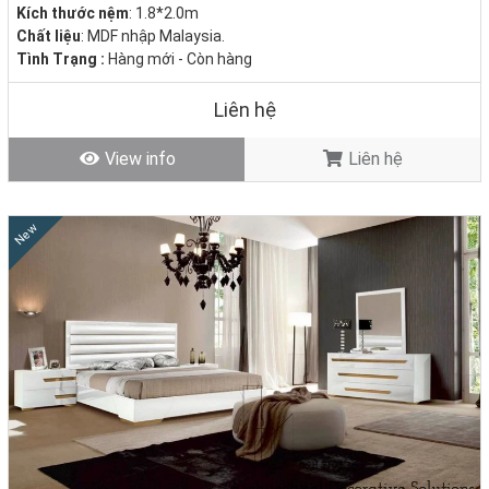
Kích thước nệm
: 1.8*2.0m
Chất liệu
: MDF nhập Malaysia.
Tình Trạng :
Hàng mới - Còn hàng
Liên hệ
View info
Liên hệ
Nhà Decor xin giới thiệu đến bạn bộ sưu tập +100 mẫu
giường ngủ,
giường hộc kéo, giường bọc vải, giường bọc nệm, giường bọc da,
New
giường ngủ gỗ, giường ngủ có ngăn kéo
đẹp giá rẻ nhất thị trường.
BST 100+ Mẫu Bộ Giường Ngủ Giá Rẻ Đẹp Hiện Đại
Hot Nhất Năm!