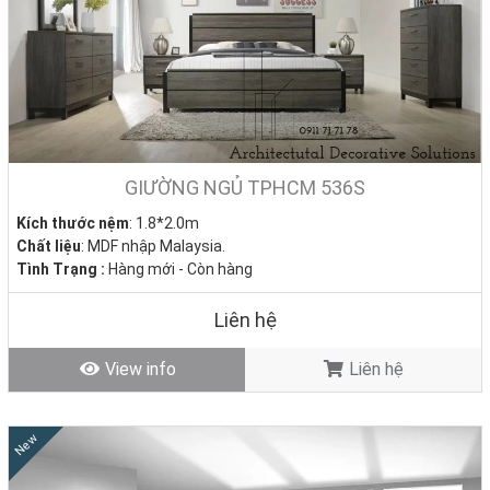
GIƯỜNG NGỦ TPHCM 536S
Kích thước nệm
: 1.8*2.0m
Chất liệu
: MDF nhập Malaysia.
Tình Trạng :
Hàng mới - Còn hàng
Liên hệ
View info
Liên hệ
New