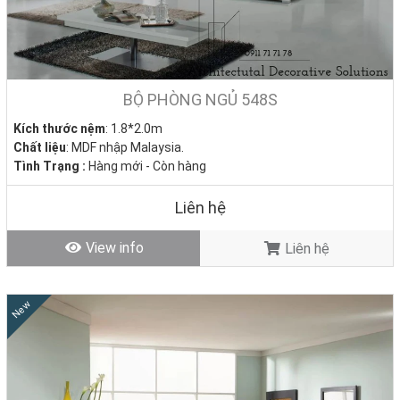
BỘ PHÒNG NGỦ 548S
Kích thước nệm
: 1.8*2.0m
Chất liệu
: MDF nhập Malaysia.
Tình Trạng :
Hàng mới - Còn hàng
Liên hệ
View info
Liên hệ
New