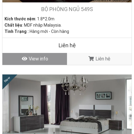
BỘ PHÒNG NGỦ 549S
Kích thước nệm
: 1.8*2.0m
Chất liệu
: MDF nhập Malaysia.
Tình Trạng :
Hàng mới - Còn hàng
Liên hệ
View info
Liên hệ
New