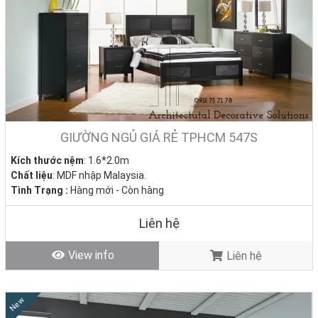
GIƯỜNG NGỦ GIÁ RẺ TPHCM 547S
Kích thước nệm
: 1.6*2.0m
Chất liệu
: MDF nhập Malaysia.
Tình Trạng :
Hàng mới - Còn hàng
Liên hệ
View info
Liên hệ
New