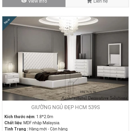
View info
Liên hệ
New
GIƯỜNG NGỦ ĐẸP HCM 539S
Kích thước nệm
: 1.8*2.0m
Chất liệu
: MDF nhập Malaysia.
Tình Trạng :
Hàng mới - Còn hàng