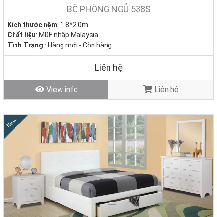
BỘ PHÒNG NGỦ 538S
Kích thước nệm
: 1.8*2.0m
Chất liệu
: MDF nhập Malaysia.
Tình Trạng :
Hàng mới - Còn hàng
Liên hệ
View info
Liên hệ
New