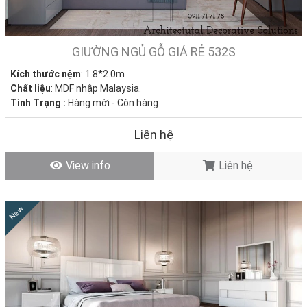
GIƯỜNG NGỦ GỖ GIÁ RẺ 532S
Kích thước nệm
: 1.8*2.0m
Chất liệu
: MDF nhập Malaysia.
Tình Trạng :
Hàng mới - Còn hàng
Liên hệ
View info
Liên hệ
New