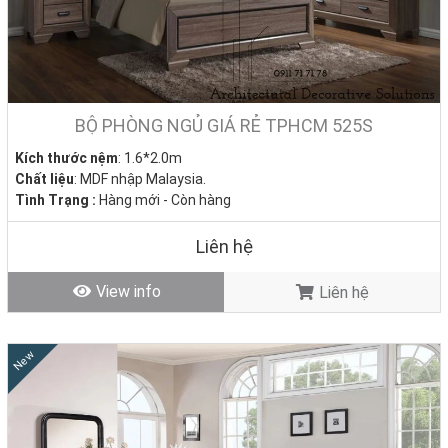
BỘ PHÒNG NGỦ GIÁ RẺ TPHCM 525S
Kích thước nệm
: 1.6*2.0m
Chất liệu
: MDF nhập Malaysia.
Tình Trạng :
Hàng mới - Còn hàng
Liên hệ
View info
Liên hệ
New