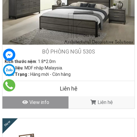
BỘ PHÒNG NGỦ 530S
Kích thước nệm
: 1.8*2.0m
Chất liệu
: MDF nhập Malaysia.
Tình Trạng :
Hàng mới - Còn hàng
Liên hệ
View info
Liên hệ
New