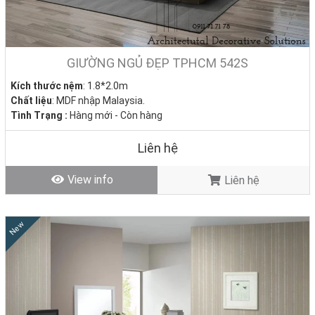
GIƯỜNG NGỦ ĐẸP TPHCM 542S
Kích thước nệm
: 1.8*2.0m
Chất liệu
: MDF nhập Malaysia.
Tình Trạng :
Hàng mới - Còn hàng
Liên hệ
View info
Liên hệ
New