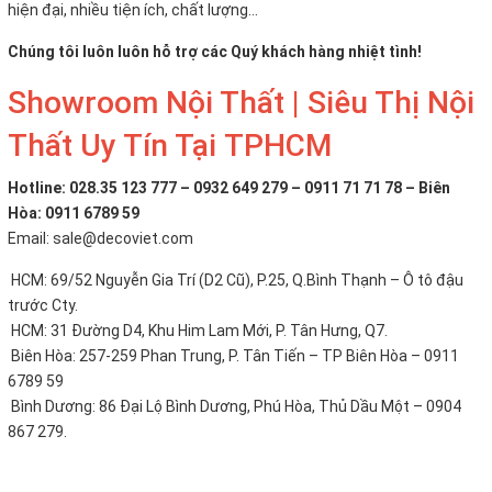
hiện đại, nhiều tiện ích, chất lượng...
Chúng tôi luôn luôn hỗ trợ các Quý khách hàng nhiệt tình!
Showroom Nội Thất | Siêu Thị Nội
Thất Uy Tín Tại TPHCM
Hotline: 028.35 123 777 – 0932 649 279 – 0911 71 71 78 – Biên
Hòa: 0911 6789 59
Email: sale@decoviet.com
HCM: 69/52 Nguyễn Gia Trí (D2 Cũ), P.25, Q.Bình Thạnh – Ô tô đậu
trước Cty.
HCM: 31 Đường D4, Khu Him Lam Mới, P. Tân Hưng, Q7.
Biên Hòa: 257-259 Phan Trung, P. Tân Tiến – TP Biên Hòa – 0911
6789 59
Bình Dương: 86 Đại Lộ Bình Dương, Phú Hòa, Thủ Dầu Một – 0904
867 279.