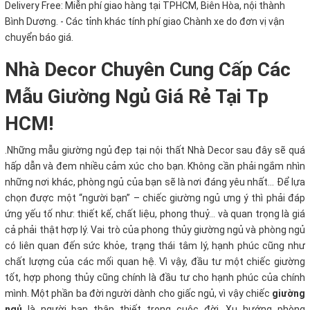
Delivery Free:
Miễn phí giao hàng tại TPHCM, Biên Hòa, nội thành
Bình Dương. - Các tỉnh khác tính phí giao Chành xe do đơn vị vận
chuyển báo giá.
Nhà Decor Chuyên Cung Cấp Các
Mẫu Giường Ngủ Giá Rẻ Tại Tp
HCM!
.
Những mẫu giường ngủ đẹp tại nội thất Nhà Decor sau đây sẽ quá
hấp dẫn và đem nhiều cảm xúc cho bạn. Không cần phải ngắm nhìn
những nơi khác, phòng ngủ của bạn sẽ là nơi đáng yêu nhất… Để lựa
chọn được một “người bạn” – chiếc giường ngủ ưng ý thì phải đáp
ứng yếu tố như: thiết kế, chất liệu, phong thuỷ… và quan trọng là giá
cả phải thật hợp lý. Vai trò của phong thủy giường ngủ và phòng ngủ
có liên quan đến sức khỏe, trạng thái tâm lý, hạnh phúc cũng như
chất lượng của các mối quan hệ. Vì vậy, đầu tư một chiếc giường
tốt, hợp phong thủy cũng chính là đầu tư cho hạnh phúc của chính
mình. Một phần ba đời người dành cho giấc ngủ, vì vậy chiếc
giường
ngủ
là người bạn thân thiết trong cuộc đời. Xu hướng phòng