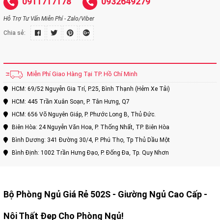
0911717178
0932649279
Hỗ Trợ Tư Vấn Miễn Phí - Zalo/Viber
Chia sẻ:
Miễn Phí Giao Hàng Tại TP. Hồ Chí Minh
HCM: 69/52 Nguyễn Gia Trí, P.25, Bình Thạnh (Hẻm Xe Tải)
HCM: 445 Trần Xuân Soạn, P. Tân Hưng, Q7
HCM: 656 Võ Nguyên Giáp, P. Phước Long B, Thủ Đức.
Biên Hòa: 24 Nguyễn Văn Hoa, P. Thống Nhất, TP. Biên Hòa
Bình Dương: 341 Đường 30/4, P. Phú Thọ, Tp Thủ Dầu Một
Bình Định: 1002 Trần Hưng Đạo, P. Đống Đa, Tp. Quy Nhơn
Bộ Phòng Ngủ Giá Rẻ 502S -
Giường Ngủ Cao Cấp -
Nội Thất Đẹp Cho Phòng Ngủ!