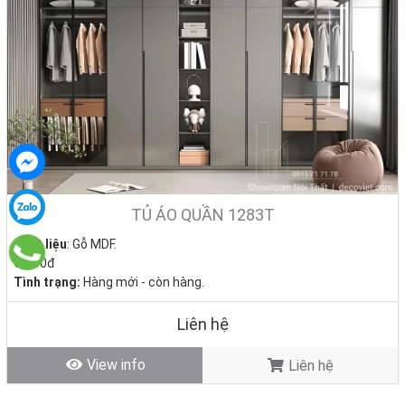
TỦ ÁO QUẦN 1283T
Chất liệu
: Gỗ MDF.
Giá:
0đ
Tình trạng:
Hàng mới - còn hàng.
Liên hệ
View info
Liên hệ