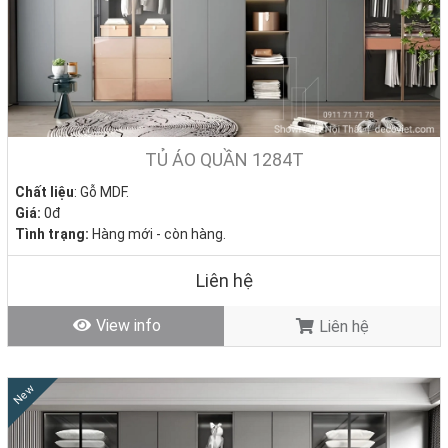
TỦ ÁO QUẦN 1284T
Chất liệu
: Gỗ MDF.
Giá:
0đ
Tình trạng:
Hàng mới - còn hàng.
Liên hệ
View info
Liên hệ
New