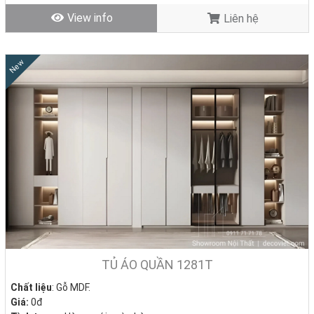
View info
Liên hệ
New
TỦ ÁO QUẦN 1281T
Chất liệu
: Gỗ MDF.
Giá:
0đ