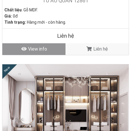
TỦ ÁO QUẦN 1286T
Chất liệu
: Gỗ MDF.
Giá:
0đ
Tình trạng:
Hàng mới - còn hàng.
Liên hệ
View info
Liên hệ
New