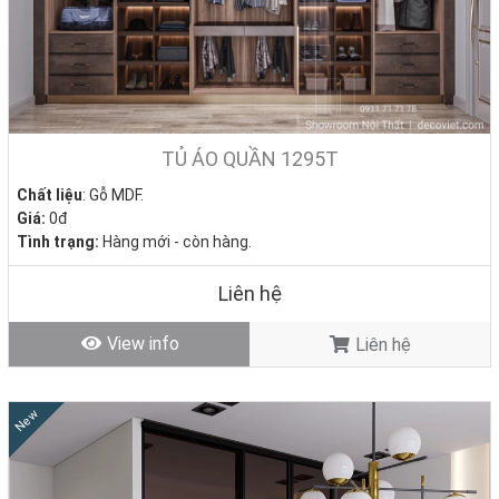
TỦ ÁO QUẦN 1295T
Chất liệu
: Gỗ MDF.
Giá:
0đ
Tình trạng:
Hàng mới - còn hàng.
Liên hệ
View info
Liên hệ
New