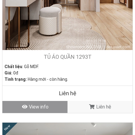
TỦ ÁO QUẦN 1293T
Chất liệu
: Gỗ MDF.
Giá:
0đ
Tình trạng:
Hàng mới - còn hàng.
Liên hệ
View info
Liên hệ
New