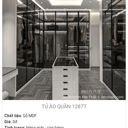
TỦ ÁO QUẦN 1287T
Chất liệu
: Gỗ MDF.
Giá:
0đ
Tình trạng:
Hàng mới - còn hàng.