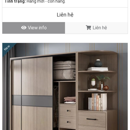
Tình trạng:
Hàng mới - còn hàng.
Liên hệ
View info
Liên hệ
New