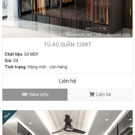
TỦ ÁO QUẦN 1288T
Chất liệu
: Gỗ MDF.
Giá:
0đ
Tình trạng:
Hàng mới - còn hàng.
Liên hệ
View info
Liên hệ
New