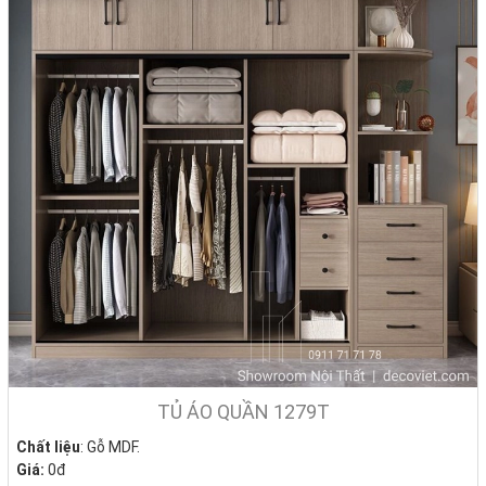
TỦ ÁO QUẦN 1279T
Chất liệu
: Gỗ MDF.
Giá:
0đ