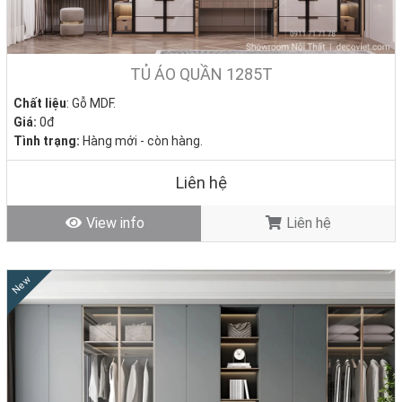
TỦ ÁO QUẦN 1285T
Chất liệu
: Gỗ MDF.
Giá:
0đ
Tình trạng:
Hàng mới - còn hàng.
Liên hệ
View info
Liên hệ
New