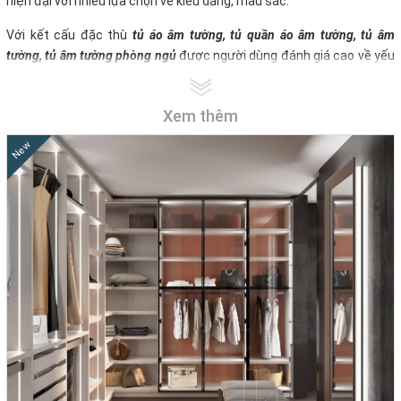
hiện đại với nhiều lựa chọn về kiểu dáng, màu sắc.
Với kết cấu đặc thù
tủ áo âm tường, tủ quần áo âm tường, tủ âm
tường, tủ âm tường phòng ngủ
được người dùng đánh giá cao về yếu
tố thẩm mỹ cũng như hiệu quả trong việc tiết kiệm diện tích sử
dụng của phòng. Bởi vậy nên nó được ưu tiên ứng dụng nhiều trong
Xem thêm
các căn hộ không gian hẹp như nhà chung cư, nhà thiết kế phong
cách hiện đại,…
New
Hiện nay, chất liệu sử dụng trong sản xuất tủ quần áo khá đa dạng,
tuy nhiên phổ biến nhất vẫn là ván gỗ ép. Các mẫu tủ âm tường có
rất nhiều chủng loại để chúng ta lựa chọn. Nhưng lý tưởng nhất là
chúng ta nên đặt hàng thiết kế để đảm bảo sự vừa vặn tương thích
nhất cho không gian sử dụng của gia đình.