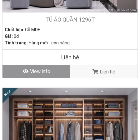
TỦ ÁO QUẦN 1296T
Chất liệu
: Gỗ MDF.
Giá:
0đ
Tình trạng:
Hàng mới - còn hàng.
Liên hệ
View info
Liên hệ
New