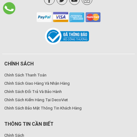
CHÍNH SÁCH
Chính Sách Thanh Toán
Chính Sách Giao Hàng Và Nhận Hàng
Chính Sách Đổi Trả Và Bảo Hành
Chính Sách Kiểm Hàng Tại DecoViet
Chính Sách Bảo Mật Thông Tin Khách Hàng
Tủ bếp chữ I – Giải pháp gọn gàng cho không gian nhỏ
THÔNG TIN CẦN BIẾT
Tủ bếp chữ I là lựa chọn phù hợp cho những căn hộ có diện tích bếp
Chính Sách
hạn chế. Thiết kế theo một đường thẳng dọc tường giúp tiết kiệm