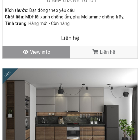
TỦ BẾP GIÁ RẺ 1010T
Kích thước
: Đặt đóng theo yêu cầu
Chất liệu:
MDF lõi xanh chống ẩm, phủ Melamine chống trầy.
Tình trạng
: Hàng mới - Còn hàng
Liên hệ
View info
Liên hệ
Vì Sao Nhiều Gia Đình Đang Gặp Rắc Rối Khi Làm Tủ
Bếp Gỗ?
New
–
Không biết chọn loại tủ bếp nào cho hợp không gian, ngân sách?
–
Đã từng gặp phải đơn vị thi công chậm trễ, tủ bếp gỗ không giống
thiết kế?
–
Ngại mua tủ gỗ tự nhiên vì giá quá cao, dễ cong vênh, mối mọt?
–
Bối rối giữa quá nhiều lựa chọn mà không có chuyên gia hướng