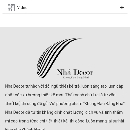
Video
Của Bạn?
✅ Thẩm mỹ đa dạng, phù hợp mọi phong cách
Tủ bếp Melamin có bề mặt phủ vân gỗ, màu trơn, hoặc họa tiết độc
đáo, dễ phối với các phong cách thiết kế như Scandinavian,
Minimalism, Modern Luxury…
✅ Chất liệu bền, dễ vệ sinh, chống ẩm tốt
Kết cấu từ gỗ công nghiệp MDF/HDF lõi xanh chống ẩm, phủ
Melamin kháng nước, chống xước, không bị biến dạng trong điều
kiện khí hậu.
Nhà Decor tự hào với đội ngũ thiết kế trẻ, luôn sáng tạo luôn cập
✅ Giá thành hợp lý, tối ưu ngân sách
nhật các xu hướng thiết kế mới. Thế mạnh chủ lực là tư vấn
So với gỗ tự nhiên, tủ bếp Melamin tiết kiệm đến 40–50% chi phí mà
thiết kế, thi công đồ gỗ. Với phương châm “Không Đâu Bằng Nhà”
vẫn đảm bảo độ bền và tính thẩm mỹ vượt trội.
Nhà Decor đã tự tin khẳng định chất lượng, dịch vụ và tính thẩm
mĩ cao trong từng chi tiết thiết kế, thi công. Luôn mang lại sự hài
lòng cho Khách Hàng!