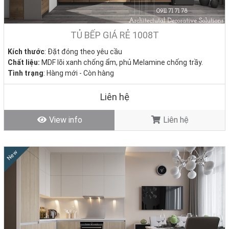
dẫn cụ thể?
Nội thất Nhà Decor hiểu điều đó, và đem đến giải pháp mới giúp bạn
có một căn bếp đẹp như mơ, không còn nỗi lo về chất lượng, tiến độ
TỦ BẾP GIÁ RẺ 1008T
hay chi phí phát sinh.
Kích thước
: Đặt đóng theo yêu cầu
Chất liệu:
MDF lõi xanh chống ẩm, phủ Melamine chống trầy.
Tình trạng
: Hàng mới - Còn hàng
Liên hệ
View info
Liên hệ
New