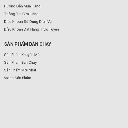
tối đa không gian mà vẫn đảm bảo đầy đủ các khu vực chức năng
Hướng Dẫn Mua Hàng
cơ bản. Kiểu dáng này đặc biệt phù hợp với lối sống hiện đại, tối giản
Thông Tin Cửa Hàng
và các căn hộ studio hoặc chung cư nhỏ.
Điều Khoản Sử Dụng Dịch Vụ
Điều Khoản Đặt Hàng Trực Tuyến
SẢN PHẨM BÁN CHẠY
Sản Phẩm Khuyến Mãi
Sản Phẩm Bán Chạy
Sản Phẩm Mới Nhất
Video Sản Phẩm
Tủ bếp chữ L – Linh hoạt, dễ ứng dụng trong nhiều mặt bằng