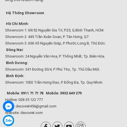
Hệ Thống Showroom
Hồ Chí Minh:
Showroom 1: 69/52 Nguyễn Gia Trí, P.25, Q.Bình Thạnh, HCM.
Showroom 2: 445 Trần Xuân Soạn, P. Tân Hưng, Q7.
Showroom 3: 656 Võ Nguyên Giáp, P. Phước Long B, Thủ Đức.
Đồng Nai:
Showroom: 24 Nguyễn Văn Hoa, P. Thống Nhất, Tp. Biên Hòa.
Bình Dương:
Showroom: 341 Đường 30/4, P. Phú Thọ, Tp. Thủ Dầu Một.
Bình Định:
Các Kiểu Dáng Tủ Bếp Phổ Biến – Giải Pháp Tối Ưu
Showroom: 1002 Trần Hưng Đạo, P. Đống Đa, Tp. Quy Nhơn.
Cho Không Gian Bếp Hiện Đại
Mobile: 0911 71 71 78
Mobile: 0932 649 279
Hotline: 028 35 123 777
Việc lựa chọn kiểu dáng tủ bếp không chỉ là vấn đề thẩm mỹ mà còn
Email: decoviet456@gmail.com
ảnh hưởng trực tiếp đến công năng và trải nghiệm sử dụng hàng
Website:
decoviet.com
ngày. Dưới đây là những kiểu dáng tủ bếp được ưa chuộng và áp
dụng phổ biến, tùy theo diện tích và thiết kế của từng căn nhà.