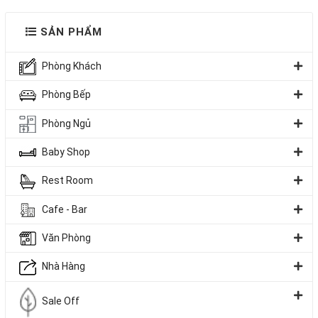
Thiết kế module linh hoạt có thể dễ dàng tháo lắp – nâng cấp
SẢN PHẨM
Phòng Khách
Phòng Bếp
Phòng Ngủ
Baby Shop
Rest Room
Cafe - Bar
Văn Phòng
Không gian bếp của bạn sẽ là sự giao thoa giữa công nghệ, thẩm mỹ
Nhà Hàng
và tiện nghi.
Sale Off
Có Nên Chọn Tủ Bếp Melamin Cho Không Gian Bếp