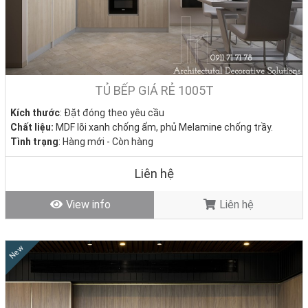
Bảng Báo Giá Tủ Bếp Gỗ Công Nghiệp Chi Tiết Nhất
2026
Nhà Decor xin gửi đến Quý khách hàng bảng giá thi công tủ bếp trọn
gói mới nhất. Đơn giá có thể thay đổi tùy theo kiểu dáng, kích thước,
TỦ BẾP GIÁ RẺ 1005T
chất liệu và yêu cầu thiết kế cụ thể của từng công trình.
Kích thước
: Đặt đóng theo yêu cầu
Chất liệu:
MDF lõi xanh chống ẩm, phủ Melamine chống trầy.
Tình trạng
: Hàng mới - Còn hàng
Liên hệ
View info
Liên hệ
New