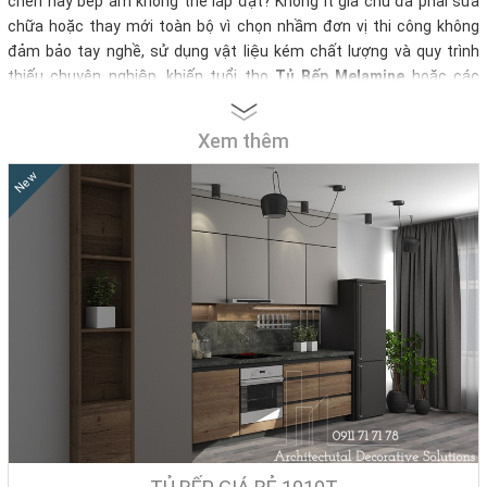
chén hay bếp âm không thể lắp đặt? Không ít gia chủ đã phải sửa
chữa hoặc thay mới toàn bộ vì chọn nhầm đơn vị thi công không
đảm bảo tay nghề, sử dụng vật liệu kém chất lượng và quy trình
thiếu chuyên nghiệp, khiến tuổi thọ
Tủ Bếp Melamine
hoặc các
dòng
tủ gỗ công nghiệp
không đạt được như kỳ vọng, dẫn đến gian
bếp xuống cấp nhanh chóng.
Xem thêm
Hiểu rõ những vướng mắc mà khách hàng thường gặp, Nội Thất Nhà
New
Decor cung cấp giải pháp thiết kế và thi công tủ bếp trọn gói, sử
dụng gỗ công nghiệp cao cấp, phụ kiện chính hãng, hỗ trợ dựng bản
vẽ 3D miễn phí và thi công trực tiếp tại công trình, không qua trung
gian
.