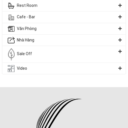
Rest Room
Bình Dương, Biên Hòa.
Cafe - Bar
Văn Phòng
Nhà Hàng
Sale Off
Video