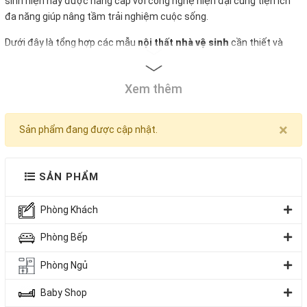
sinh hiện nay được nâng cấp với công nghệ hiện đại cùng tiện ích
đa năng giúp nâng tầm trải nghiệm cuộc sống.
Dưới đây là tổng hợp các mẫu
nội thất
nhà vệ sinh
cần thiết và
thường được nhiều gia đình chọn lựa.
Xem thêm
×
Sản phẩm đang được cập nhật.
SẢN PHẨM
Phòng Khách
Phòng Bếp
Phòng Ngủ
Baby Shop
Showroom Thiết Bị Vệ Sinh Đẹp Giá Rẻ Tại TPHCM,