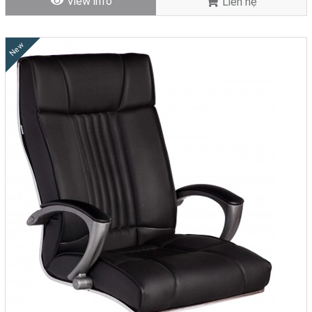
View info
Liên hệ
New