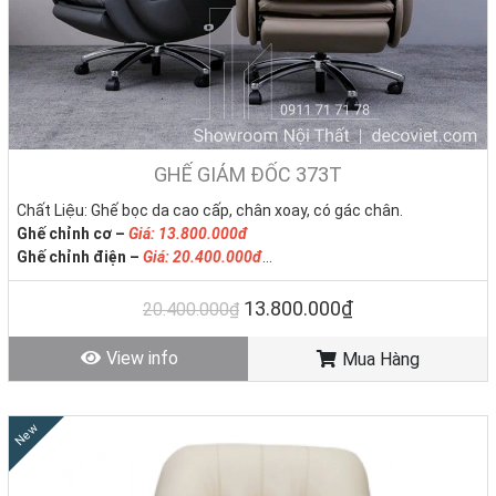
Showroom Bàn Ghế Văn Phòng Đẹp Uy Tín, Giá Rẻ
Nhất Thị Trường.
GHẾ GIÁM ĐỐC 373T
Chất Liệu: Ghế bọc da cao cấp, chân xoay, có gác chân.
Ghế chỉnh cơ –
Giá: 13.800.000đ
Ghế chỉnh điện –
Giá: 20.400.000đ
Tình trạng hàng: Hàng mới – Còn hàng.
13.800.000₫
20.400.000₫
View info
Mua Hàng
New