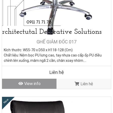
GHẾ GIÁM ĐỐC 017
Kích thước: W55-70 x D50 x H118-128 (Cm)
Chất liệu: Nệm bọc PU lưng cao, tay nhựa cao cấp ốp PU điều
chỉnh lên xuống, mâm ngã 2 cần, chân xoay nhôm.
Tình trạng:
Hàng mới - Còn hàng
Liên hệ
View info
Liên hệ
New