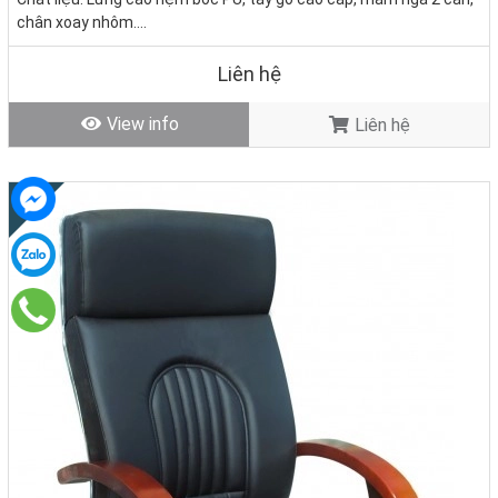
chân xoay nhôm.
Tình trạng:
Hàng mới - Còn hàng
Liên hệ
View info
Liên hệ
New