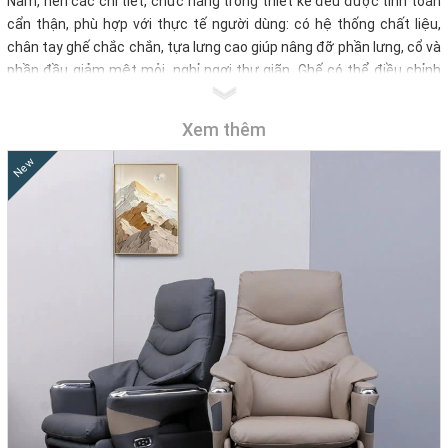
Nam, nên các chi tiết, chức năng trong thiết kế đều được tính toán
cẩn thận, phù hợp với thực tế người dùng: có hệ thống chất liệu,
chân tay ghế chắc chắn, tựa lưng cao giúp nâng đỡ phần lưng, cổ và
phần đầu giảm mệt mỏi, nghỉ ngơi thư giãn. Ghế có thể điều chỉnh
độ cao và độ ngả của ghế mang đến sự thoải mái, tiện dụng nghỉ
ngơi khi cần. Hơn nữa, ghế có hệ thống bánh xe linh hoạt, thuận tiện
Xem thêm
khi cần di chuyển trong phòng.
New