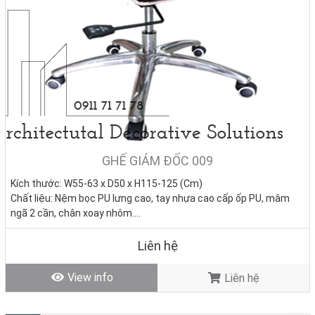
GHẾ GIÁM ĐỐC 009
Kích thước: W55-63 x D50 x H115-125 (Cm)
Chất liệu: Nệm bọc PU lưng cao, tay nhựa cao cấp ốp PU, mâm
ngã 2 cần, chân xoay nhôm.
Tình trạng:
Hàng mới - Còn hàng
Liên hệ
View info
Liên hệ