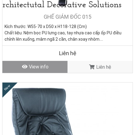
GHẾ GIÁM ĐỐC 015
Kích thước: W55-70 x D50 x H118-128 (Cm)
Chất liệu: Nệm bọc PU lưng cao, tay nhựa cao cấp ốp PU điều
chỉnh lên xuống, mâm ngã 2 cần, chân xoay nhôm.
Tình trạng:
Hàng mới - Còn hàng
Liên hệ
View info
Liên hệ
New