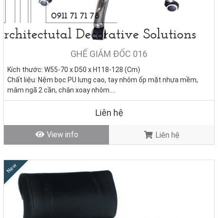
GHẾ GIÁM ĐỐC 016
Kích thước: W55-70 x D50 x H118-128 (Cm)
Chất liệu: Nệm bọc PU lưng cao, tay nhôm ốp mặt nhựa mềm,
mâm ngã 2 cần, chân xoay nhôm.
Tình trạng:
Hàng mới - Còn hàng
Liên hệ
View info
Liên hệ
New