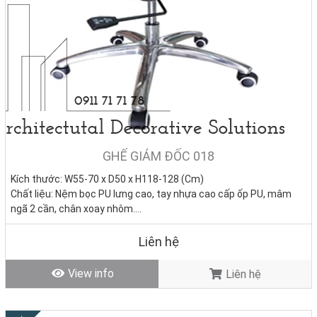
GHẾ GIÁM ĐỐC 018
Kích thước: W55-70 x D50 x H118-128 (Cm)
Chất liệu: Nệm bọc PU lưng cao, tay nhựa cao cấp ốp PU, mâm
ngã 2 cần, chân xoay nhôm.
Tình trạng:
Hàng mới - Còn hàng
Liên hệ
View info
Liên hệ