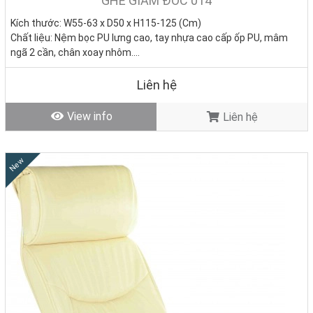
GHẾ GIÁM ĐỐC 014
Kích thước: W55-63 x D50 x H115-125 (Cm)
Chất liệu: Nệm bọc PU lưng cao, tay nhựa cao cấp ốp PU, mâm
ngã 2 cần, chân xoay nhôm.
Tình trạng:
Hàng mới - Còn hàng
Liên hệ
View info
Liên hệ
New