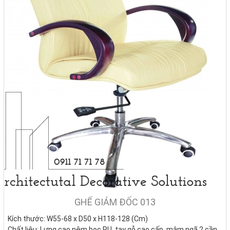
GHẾ GIÁM ĐỐC 013
Kích thước: W55-68 x D50 x H118-128 (Cm)
Chất liệu: Lưng cao nệm boc PU, tay gỗ cao cấp, mâm ngã 2 cần,