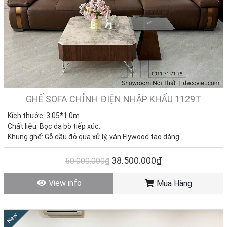
GHẾ SOFA CHỈNH ĐIỆN NHẬP KHẨU 1129T
Kích thước: 3.05*1.0m
Chất liệu: Bọc da bò tiếp xúc.
Khung ghế: Gỗ dầu đỏ qua xử lý, ván Flywood tạo dáng.
Nệm ngồi: Mút D40 cao cấp
Giá KM: 38.500.000đ
(Giá gốc: 50.000.000đ) – Bàn sofa
38.500.000₫
50.000.000₫
7.150.000đ
Tình trạng: Hàng mới - Còn hàng
View info
Mua Hàng
New