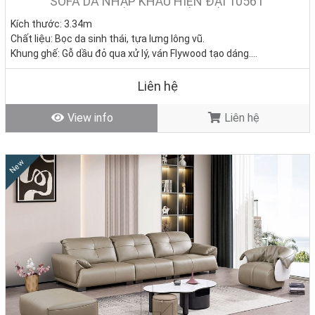
SOFA DA NHẬP KHẨU HIỆN ĐẠI 1056T
Kích thước: 3.34m
Chất liệu: Bọc da sinh thái, tựa lưng lông vũ.
Khung ghế: Gỗ dầu đỏ qua xử lý, ván Flywood tạo dáng.
Nệm ngồi: Mút D40 cao cấp
Giá bán: 0đ
Liên hệ
Tình trạng: Hàng mới - Còn hàng
View info
Liên hệ
New