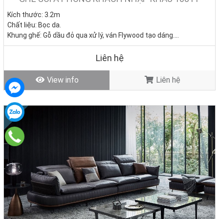
Kích thước: 3.2m
Chất liệu: Bọc da.
Khung ghế: Gỗ dầu đỏ qua xử lý, ván Flywood tạo dáng.
Nệm ngồi: Mút D40 cao cấp
Giá bán: 0đ
Liên hệ
Tình trạng: Hàng mới - Còn hàng
View info
Liên hệ
New