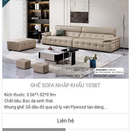
GHẾ SOFA NHẬP KHẨU 1058T
Kích thước: 3.56*1.02*0.9m
Chất liệu: Bọc da sinh thái.
Khung ghế: Gỗ dầu đỏ qua xử lý, ván Flywood tạo dáng.
Nệm ngồi: Mút D40 cao cấp
Giá bán: 0đ
Liên hệ
Tình trạng: Hàng mới - Còn hàng