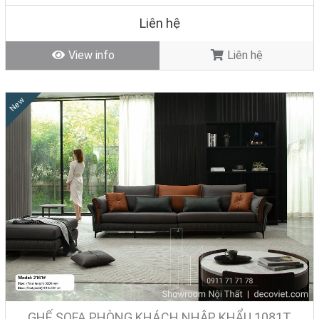
Tình trạng: Hàng mới - Còn hàng
Liên hệ
View info
Liên hệ
New
GHẾ SOFA PHÒNG KHÁCH NHẬP KHẨU 1081T