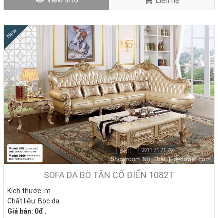
Liên hệ
New
SOFA DA BÒ TÂN CỔ ĐIỂN 1082T
Kích thước: m
Chất liệu: Bọc da.
Giá bán: 0đ