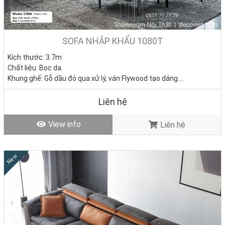
SOFA NHẬP KHẨU 1080T
Kích thước: 3.7m
Chất liệu: Bọc da.
Khung ghế: Gỗ dầu đỏ qua xử lý, ván Flywood tạo dáng.
Nệm ngồi: Mút D40 cao cấp
Giá bán: 0đ
Liên hệ
Tình trạng: Hàng mới - Còn hàng
View info
Liên hệ
New