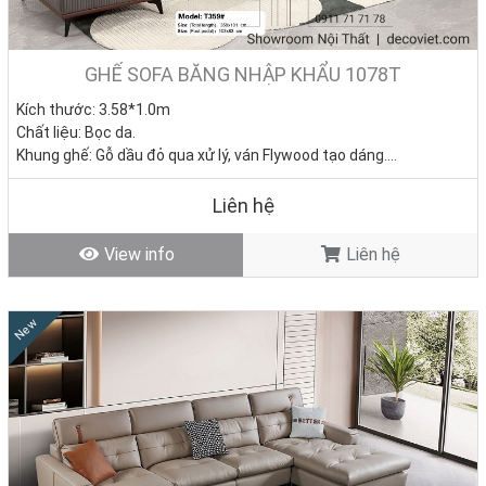
GHẾ SOFA BĂNG NHẬP KHẨU 1078T
Kích thước: 3.58*1.0m
Chất liệu: Bọc da.
Khung ghế: Gỗ dầu đỏ qua xử lý, ván Flywood tạo dáng.
Nệm ngồi: Mút D40 cao cấp
Giá bán: 0đ
Liên hệ
Tình trạng: Hàng mới - Còn hàng
View info
Liên hệ
New