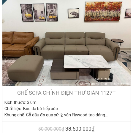
GHẾ SOFA CHỈNH ĐIỆN THƯ GIÃN 1127T
Kích thước: 3.0m
Chất liệu: Bọc da bò tiếp xúc.
Khung ghế: Gỗ dầu đỏ qua xử lý, ván Flywood tạo dáng.
Nệm ngồi: Mút D40 cao cấp
Giá KM: 38.500.000đ
(Giá gốc: 50.000.000đ) – Bàn sofa
38.500.000₫
50.000.000₫