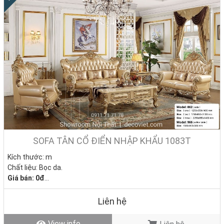
SOFA TÂN CỔ ĐIỂN NHẬP KHẨU 1083T
Kích thước: m
Chất liệu: Bọc da.
Giá bán: 0đ
Tình trạng: Hàng mới - Còn hàng
Liên hệ
View info