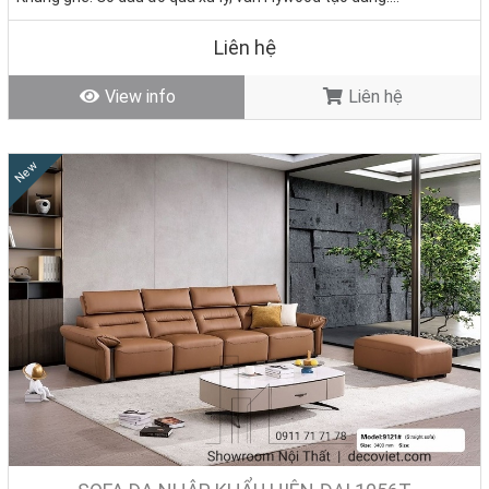
Nệm ngồi: Mút D40 cao cấp
Giá bán: 0đ
Liên hệ
Tình trạng: Hàng mới - Còn hàng
View info
Liên hệ
New