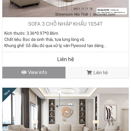
SOFA 3 CHỖ NHẬP KHẨU 1054T
Kích thước: 3.36*0.97*0.86m
Chất liệu: Bọc da sinh thái, tựa lưng lông vũ.
Khung ghế: Gỗ dầu đỏ qua xử lý, ván Flywood tạo dáng.
Nệm ngồi: Mút D40 cao cấp
Giá bán: 0đ
Liên hệ
Tình trạng: Hàng mới - Còn hàng
View info
Liên hệ
New