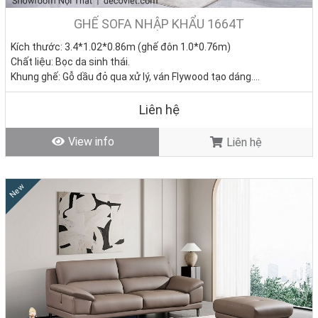
GHẾ SOFA NHẬP KHẨU 1664T
Kích thước: 3.4*1.02*0.86m (ghế đôn 1.0*0.76m)
Chất liệu: Bọc da sinh thái.
Khung ghế: Gỗ dầu đỏ qua xử lý, ván Flywood tạo dáng.
Nệm ngồi: Mút D40 cao cấp
Giá bán: 0đ
Liên hệ
Tình trạng: Hàng mới - Còn hàng
View info
Liên hệ
New