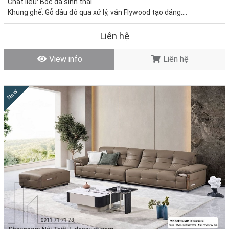
Chất liệu: Bọc da sinh thái.
Khung ghế: Gỗ dầu đỏ qua xử lý, ván Flywood tạo dáng.
Nệm ngồi: Mút D40 cao cấp
Giá bán: 0đ
Liên hệ
Tình trạng: Hàng mới - Còn hàng
View info
Liên hệ
New