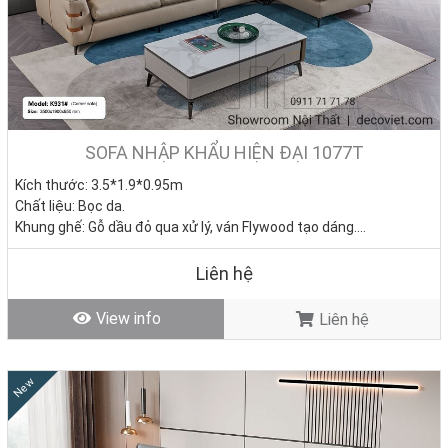
SOFA NHẬP KHẨU HIỆN ĐẠI 1077T
Kích thước: 3.5*1.9*0.95m
Chất liệu: Bọc da.
Khung ghế: Gỗ dầu đỏ qua xử lý, ván Flywood tạo dáng.
Nệm ngồi: Mút D40 cao cấp
Giá bán: 0đ
Liên hệ
Tình trạng: Hàng mới - Còn hàng
View info
Liên hệ
New