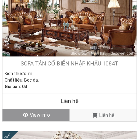
SOFA TÂN CỔ ĐIỂN NHẬP KHẨU 1084T
Kích thước: m
Chất liệu: Bọc da.
Giá bán: 0đ
Tình trạng: Hàng mới - Còn hàng
Liên hệ
View info
Liên hệ
New