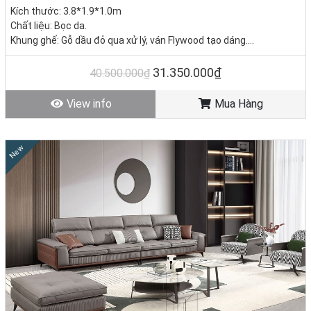
Kích thước: 3.8*1.9*1.0m
Chất liệu: Bọc da.
Khung ghế: Gỗ dầu đỏ qua xử lý, ván Flywood tạo dáng.
Nệm ngồi: Mút D40 cao cấp
Giá KM: 31.350.000đ
(Giá gốc: 40.500.000đ) – Bàn sofa
31.350.000₫
40.500.000₫
13.750.000đ
Tình trạng: Hàng mới - Còn hàng
View info
Mua Hàng
New