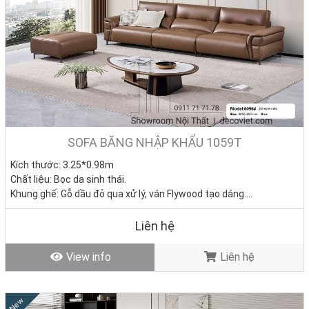
SOFA BĂNG NHẬP KHẨU 1059T
Kích thước: 3.25*0.98m
Chất liệu: Bọc da sinh thái.
Khung ghế: Gỗ dầu đỏ qua xử lý, ván Flywood tạo dáng.
Nệm ngồi: Mút D40 cao cấp
Giá bán: 0đ
Liên hệ
Tình trạng: Hàng mới - Còn hàng
View info
Liên hệ
New