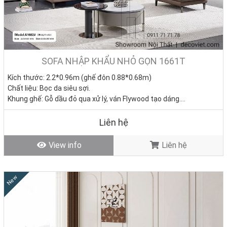
SOFA NHẬP KHẨU NHỎ GỌN 1661T
Kích thước: 2.2*0.96m (ghế đôn 0.88*0.68m)
Chất liệu: Bọc da siêu sợi.
Khung ghế: Gỗ dầu đỏ qua xử lý, ván Flywood tạo dáng.
Nệm ngồi: Mút D40 cao cấp
Giá bán: 0đ
Liên hệ
Tình trạng: Hàng mới - Còn hàng
View info
Liên hệ
New