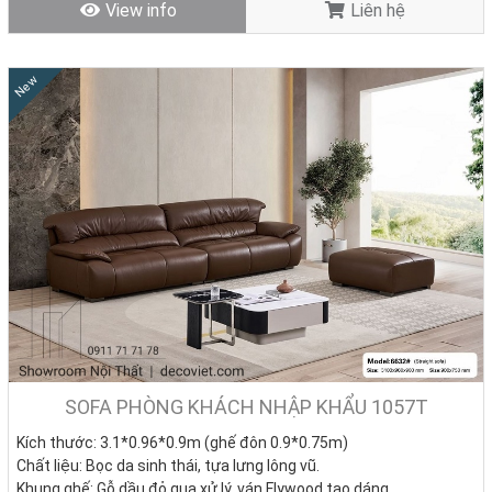
View info
Liên hệ
New
SOFA PHÒNG KHÁCH NHẬP KHẨU 1057T
Kích thước: 3.1*0.96*0.9m (ghế đôn 0.9*0.75m)
Chất liệu: Bọc da sinh thái, tựa lưng lông vũ.
Khung ghế: Gỗ dầu đỏ qua xử lý, ván Flywood tạo dáng.