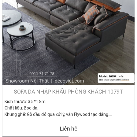
SOFA DA NHẬP KHẨU PHÒNG KHÁCH 1079T
Kích thước: 3.5*1.8m
Chất liệu: Bọc da.
Khung ghế: Gỗ dầu đỏ qua xử lý, ván Flywood tạo dáng.
Nệm ngồi: Mút D40 cao cấp
Giá bán: 0đ
Liên hệ
Tình trạng: Hàng mới - Còn hàng