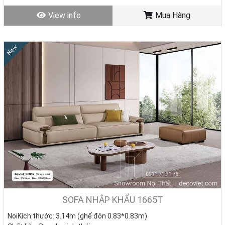
7.150.000đ
Tình trạng: Hàng mới - Còn hàng
View info
Mua Hàng
New
SOFA NHẬP KHẨU 1665T
NoiKích thước: 3.14m (ghế đôn 0.83*0.83m)