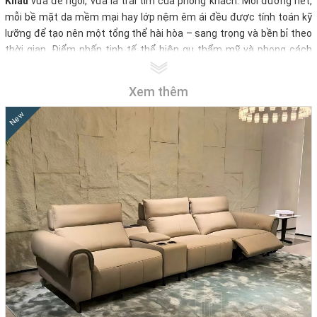
Khẩu
vừa để ngồi, vừa là trái tim của phòng khách. Mỗi đường nét,
mỗi bề mặt da mềm mại hay lớp nệm êm ái đều được tính toán kỹ
lưỡng để tạo nên một tổng thể hài hòa – sang trọng và bền bỉ theo
thời gian. Điểm nhấn tinh tế thể hiện gu thẩm mỹ và phong cách
sống đẳng cấp của gia chủ.
Xem thêm
Tại nội thất Nhà Decor, chúng tôi hiểu rằng mỗi không gian đều
mang một cá tính riêng. Vì thế, những mẫu
sofa nhập khẩu cao cấp
New
được lựa chọn kỹ lưỡng từ các nhà sản xuất uy tín. Đảm bảo sự hài
hòa giữa thiết kế tinh tế – chất liệu cao cấp – công năng thông
minh, mang lại cảm giác thư giãn tuyệt đối cho người sử dụng. Mỗi
mẫu sofa nhập khẩu không chỉ mang đến sự thoải mái tuyệt đối khi
sử dụng, mà còn là điểm nhấn nghệ thuật giúp không gian của bạn
trở nên nổi bật và đẳng cấp hơn bao giờ hết.