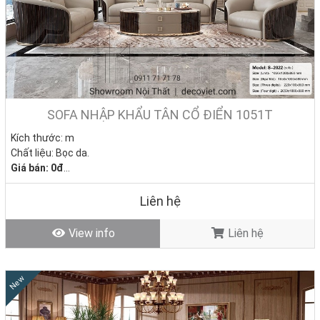
SOFA NHẬP KHẨU TÂN CỔ ĐIỂN 1051T
Kích thước: m
Chất liệu: Bọc da.
Giá bán: 0đ
Tình trạng: Hàng mới - Còn hàng
Liên hệ
View info
Liên hệ
New