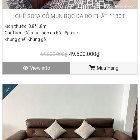
GHẾ SOFA GỖ MUN BỌC DA BÒ THẬT 1130T
Kích thước: 3.8*1.8m
Chất liệu: Gỗ mun, bọc da bò tiếp xúc.
Khung ghế: Khung gỗ.
Nệm ngồi: Mút D40 cao cấp
Giá KM: 49.500.000đ
(Giá gốc: 65.000.000đ) – Bàn sofa
49.500.000₫
65.000.000₫
13.750.000đ
Tình trạng: Hàng mới - Còn hàng
View info
Mua Hàng
New