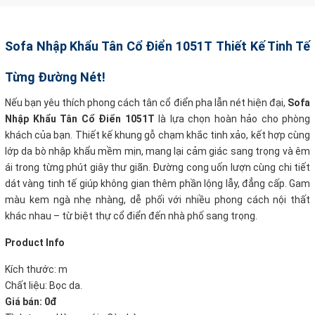
Sofa Nhập Khẩu Tân Cổ Điển 1051T
Thiết Kế Tinh Tế
Từng Đường Nét!
Nếu bạn yêu thích phong cách tân cổ điển pha lẫn nét hiện đại,
Sofa
Nhập Khẩu Tân Cổ Điển 1051T
là lựa chọn hoàn hảo cho phòng
khách của bạn. Thiết kế khung gỗ chạm khắc tinh xảo, kết hợp cùng
lớp da bò nhập khẩu mềm mịn, mang lại cảm giác sang trọng và êm
ái trong từng phút giây thư giãn. Đường cong uốn lượn cùng chi tiết
dát vàng tinh tế giúp không gian thêm phần lộng lẫy, đẳng cấp. Gam
màu kem ngà nhẹ nhàng, dễ phối với nhiều phong cách nội thất
khác nhau – từ biệt thự cổ điển đến nhà phố sang trọng.
Product Info
Kích thước: m
Chất liệu: Bọc da.
Giá bán: 0đ