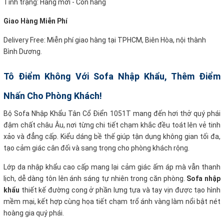
Tình trạng: Hàng mới - Còn hàng
Giao Hàng Miễn Phí
Delivery Free: Miễn phí giao hàng tại TPHCM, Biên Hòa, nội thành
Bình Dương.
Tô Điểm Không Với Sofa Nhập Khẩu, Thêm Điểm
Nhấn Cho Phòng Khách!
Bộ Sofa Nhập Khẩu Tân Cổ Điển 1051T mang đến hơi thở quý phái
đậm chất châu Âu, nơi từng chi tiết chạm khắc đều toát lên vẻ tinh
xảo và đẳng cấp. Kiểu dáng bề thế giúp tận dụng không gian tối đa,
tạo cảm giác cân đối và sang trọng cho phòng khách rộng.
Lớp da nhập khẩu cao cấp mang lại cảm giác ấm áp mà vẫn thanh
lịch, dễ dàng tôn lên ánh sáng tự nhiên trong căn phòng.
Sofa nhập
khẩu
thiết kế đường cong ở phần lưng tựa và tay vịn được tạo hình
mềm mại, kết hợp cùng họa tiết chạm trổ ánh vàng làm nổi bật nét
hoàng gia quý phái.