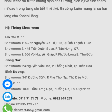
Nhà Decor đã tự tin khẳng định chất lượng, dịch vụ và tính thẩm
mĩ cao trong từng chi tiết thiết kế, thi công. Luôn mang lại sự hài
lòng cho Khách Hàng!
Hệ Thống Showroom
Hồ Chí Minh:
Showroom 1: 69/52 Nguyễn Gia Trí, P.25, Q.Bình Thạnh, HCM.
Showroom 2: 445 Trần Xuân Soạn, P. Tân Hưng, Q7.
Showroom 3: 656 Võ Nguyên Giáp, P. Phước Long B, Thủ Đức.
Đồng Nai:
Showroom: 24 Nguyễn Văn Hoa, P. Thống Nhất, Tp. Biên Hòa.
Bình Dương:
Showroom: 341 Đường 30/4, P. Phú Thọ, Tp. Thủ Dầu Một.
Bình Định:
Showroom: 1002 Trần Hưng Đạo, P. Đống Đa, Tp. Quy Nhơn.
Mobile: 0911 71 71 78
Mobile: 0932 649 279
Hotline: 028 35 123 777
Email: decoviet456@gmail.com