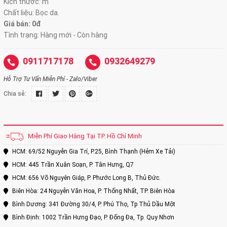
Kích thước: m
Chất liệu: Bọc da.
Giá bán: 0đ
Tình trạng: Hàng mới - Còn hàng
0911717178
0932649279
Hỗ Trợ Tư Vấn Miễn Phí - Zalo/Viber
Chia sẻ:
Miễn Phí Giao Hàng Tại TP. Hồ Chí Minh
HCM: 69/52 Nguyễn Gia Trí, P.25, Bình Thạnh (Hẻm Xe Tải)
HCM: 445 Trần Xuân Soạn, P. Tân Hưng, Q7
HCM: 656 Võ Nguyên Giáp, P. Phước Long B, Thủ Đức.
Biên Hòa: 24 Nguyễn Văn Hoa, P. Thống Nhất, TP. Biên Hòa
Bình Dương: 341 Đường 30/4, P. Phú Thọ, Tp Thủ Dầu Một
Bình Định: 1002 Trần Hưng Đạo, P. Đống Đa, Tp. Quy Nhơn