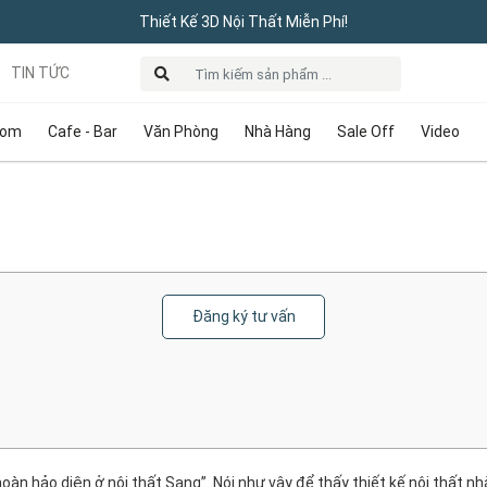
Thiết Kế 3D Nội Thất Miễn Phí!
TIN TỨC
oom
Cafe - Bar
Văn Phòng
Nhà Hàng
Sale Off
Video
Đăng ký tư vấn
oàn hảo diện ở nội thất Sang”. Nói như vậy để thấy thiết kế nội thất n