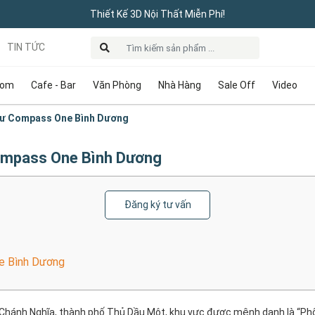
Thiết Kế 3D Nội Thất Miễn Phí!
TIN TỨC
oom
Cafe - Bar
Văn Phòng
Nhà Hàng
Sale Off
Video
Cư Compass One Bình Dương
Compass One Bình Dương
Đăng ký tư vấn
e Bình Dương
ư Chánh Nghĩa, thành phố Thủ Dầu Một, khu vực được mệnh danh là “Phố