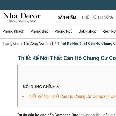
SẢN PHẨM
THIẾT KẾ THI CÔNG
Phòng Khách
Phòng Bếp
Phòng Ngủ
Baby Shop
Rest R
Trang chủ
/
Thi Công Nội Thất
/
Thiết Kế Nội Thất Căn Hộ Chung 
Thiết Kế Nội Thất Căn Hộ Chung Cư 
NỘI DUNG CHÍNH
Thiết Kế Nội Thất Căn Hộ Chung Cư Compass On
Dự án căn hộ cao cấp Compass One
tọa lạc tại Khu dân c