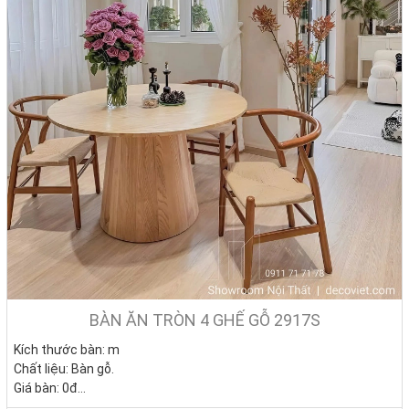
• Chiều cao từ sàn lên đến mặt bàn khoảng 75 – 80cm là đúng
tiêu chuẩn nhất.
• Chiều rộng cách nhau giữa mỗi người khi ngồi ăn tối thiểu từ
68 – 75cm mới hạn chế được những va chạm khi ăn.
• Về kích thước ghế ăn, chiều rộng cần đạt từ 45 – 50cm mới
mang đến cho người ngồi sự thoải mái nhất ở mọi đối tượng.
Tiêu chuẩn chiều sâu ghế phải từ 42 – 45cm và chiều cao là
khoảng 45cm. Nếu ghế có gác tay, chiều cao từ mặt ghế ngồi
đến chỗ gác tay phải từ 18 – 24cm mới đạt chuẩn. Nếu ghế
ăn có lưng, chiều cao lưng ghế nên được chọn cao từ 80 –
90cm là phù hợp với kích thước người Việt.
BÀN ĂN TRÒN 4 GHẾ GỖ 2917S
Kích thước bàn:
m
Chất liệu: Bàn gỗ.
Giá bàn: 0đ
Giá ghế: 0đ/Cái