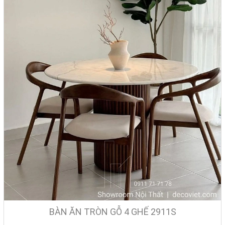
4.2. Mang đến vẻ đẹp sang trọng cho căn bếp
Cấu tạo của bộ bàn ăn 4 ghế tuy nhỏ gọn nhưng với mặt đá sáng
bóng cùng chân sắt sơn tĩnh điện, chân inox vững chắc là điểm
cộng lớn nhất cho mẫu bàn ăn này. Bàn ăn mặt đá luôn là sản phẩm
mang đến vẻ đẹp đẳng cấp và tinh tế cho không gian sống hiện đại.
Chọn bàn ăn mặt đá 4 ghế giúp tô điểm cho căn bếp thêm phầm ấn
tượng và đẳng cấp.
BÀN ĂN TRÒN GỖ 4 GHẾ 2911S