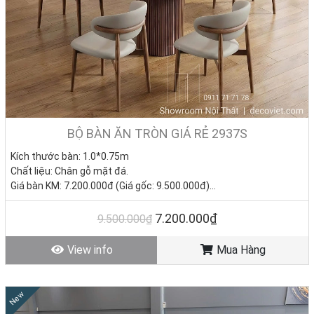
Sự khác biệt trong thiết kế của bàn ăn vuông đã góp phần tạo nên
nét đẹp tinh tế, hiện đại nhưng không kém phần sang trọng cho
gian bếp. Nếu những bộ bàn ăn tròn tượng trưng cho sự ấm cúng và
gắn kết thì mẫu bàn ăn vuông nhỏ lại mang ý nghĩa yên bình và ổn
định cho tổ ẩm. Bàn ăn vuông tại Nhà Decor có đa dạng kiểu dáng và
chất liệu phù hợp với nhiều căn bếp hiện nay. Những mẫu bàn ăn
vuông mặt đá, bàn ăn gỗ vuông, bàn ăn inox vuông,… đang là những
sản phẩm được quý khách hàng yêu thích nhất tại cửa hàng chúng
BỘ BÀN ĂN TRÒN GIÁ RẺ 2937S
tôi.
Kích thước bàn: 1.0*0.75m
Chất liệu: Chân gỗ mặt đá.
Giá bàn KM: 7.200.000đ (Giá gốc: 9.500.000đ)
Giá ghế KM: 1.590.000đ/ Cái (Giá gốc 2.800.000đ)
Giá trọn bộ 4 ghế: 13.560.000
đ
7.200.000₫
9.500.000₫
Tình trạng: Hàng mới - Còn hàng.
View info
Mua Hàng
New