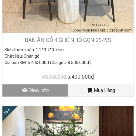
thành viên trong gia đình bạn, đặc biệt là với những nhà có trẻ em
hay người lớn tuổi.
BÀN ĂN GỖ 4 GHẾ NHỎ GỌN 2949S
Kích thước bàn: 1.2*0.7*0.75m
Chất liệu: Chân gỗ.
Giá bàn KM: 5.400.000đ (Giá gốc: 8.500.000đ)
Giá ghế KM: 850.000đ/ Cái (Giá gốc: 1.050.000đ)
Giá trọn bộ 4 ghế:
8.800.000đ
5.400.000₫
8.500.000₫
Tình trạng: Hàng mới - Còn hàng.
View info
Mua Hàng
New