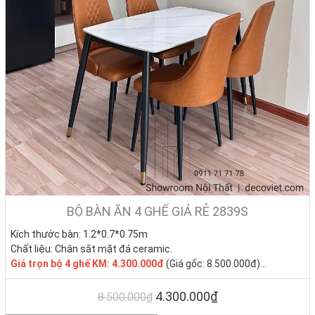
BỘ BÀN ĂN 4 GHẾ GIÁ RẺ 2839S
Kích thước bàn: 1.2*0.7*0.75m
Chất liệu: Chân sắt mặt đá ceramic.
Giá trọn bộ 4 ghế KM: 4.300.000đ
(Giá gốc: 8.500.000đ)
Tình trạng: Hàng mới - Còn hàng.
4.300.000₫
8.500.000₫