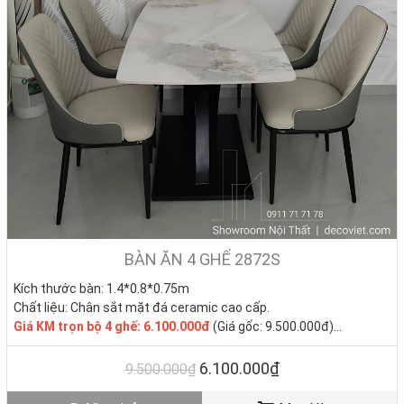
luồng khí này ra vào nhà, ảnh hưởng không tốt đến tài vận của gia
chủ.
BÀN ĂN 4 GHẾ 2872S
Kích thước bàn: 1.4*0.8*0.75m
Chất liệu: Chân sắt mặt đá ceramic cao cấp.
Giá
KM trọn bộ 4 ghế: 6.100.000đ
(Giá gốc: 9.500.000đ)
Tình trạng: Hàng mới - Còn hàng.
6.100.000₫
9.500.000₫