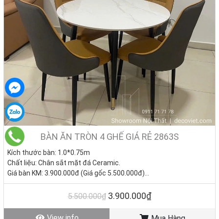
của gia đình bạn.
BÀN ĂN TRÒN 4 GHẾ GIÁ RẺ 2863S
Kích thước bàn: 1.0*0.75m
Chất liệu: Chân sắt mặt đá Ceramic.
Giá bàn KM: 3.900.000đ (Giá gốc 5.500.000đ)
Giá ghế KM: 850.000đ/ Cái (Giá gốc 1.050.000đ)
Giá trọn bộ 4 ghế: 7.300.000đ
3.900.000₫
5.500.000₫
Tình trạng: Hàng mới - Còn hàng.
View info
Mua Hàng