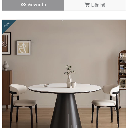
View info
Liên hệ
New