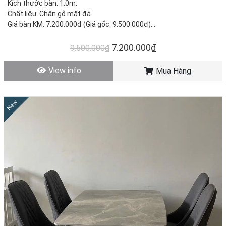
Kích thước bàn: 1.0m.
Chất liệu: Chân gỗ mặt đá.
Giá bàn KM: 7.200.000đ (Giá gốc: 9.500.000đ)
Giá ghế KM: 2.050.000đ/ Cái (Giá gốc 2.800.000đ)
Giá trọn bộ 4 ghế: 15.400.000đ
7.200.000₫
9.500.000₫
Tình trạng: Hàng mới - Còn hàng.
View info
Mua Hàng
New
4.3. Phù hợp nhiều mục đích sử dụng