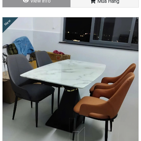
View info
Mua Hàng
New
4.4. Đa dạng về chất liệu và màu sắc
Mỗi loại chất liệu bàn ăn 4 người đều có những đặc điểm riêng phù
hợp với nhiều phong cách khác nhau. Bạn cũng có thể lựa chọn màu
sắc và kiểu dáng của bộ bàn ăn 4 ghế theo sở thích cá nhân. Các gia
chủ ưa chuộng các màu sắc mặt đá đen, trắng, xám, xanh ý bởi nó
dễ dàng kết hợp với nhiều màu sắc ghế ăn khác nhau cũng như
phong cách của tổng thể căn hộ. Bên cạnh đó, màu sắc tối giản này
còn giúp làm nổi bật những đĩa thức ăn bắt mắt.