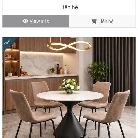
Giá trọn bộ 4 ghế:
0đ
Liên hệ
Tình trạng: Hàng mới - Còn hàng.
View info
Liên hệ
New
4. Những ưu điểm khi bạn lựa chọn bộ bàn ăn 4 ghế
cho gia đình
Không chỉ có những bộ bàn ăn lớn và bề thế mới mang lại sự sang
trọng và đẳng cấp cho không gian. Bộ bàn ăn dành cho 4 người tuy
có kích thước khiêm tốn nhưng lại là giải pháp vô cùng tuyệt vời cho