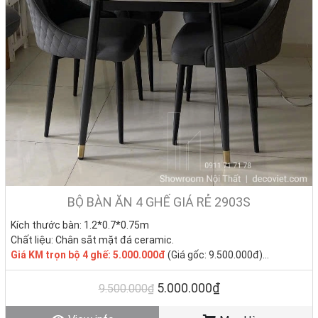
Không chỉ với mục đích sử dụng làm bàn ghế ăn,
bộ bàn ăn 4
ghế
còn có thể sử dụng tại nhiều không gian như quán cafe, nhà
hàng, khách sạn, phòng làm việc, văn phòng, bàn phòng họp, bàn
tiếp khách mà vẫn đảm bảo đáp ứng đúng công năng sử dụng.
BỘ BÀN ĂN 4 GHẾ GIÁ RẺ 2903S
Kích thước bàn: 1.2*0.7*0.75m
Chất liệu: Chân sắt mặt đá ceramic.
Giá
KM trọn bộ 4 ghế: 5.000.000đ
(Giá gốc: 9.500.000đ)
Tình trạng: Hàng mới - Còn hàng.
5.000.000₫
9.500.000₫