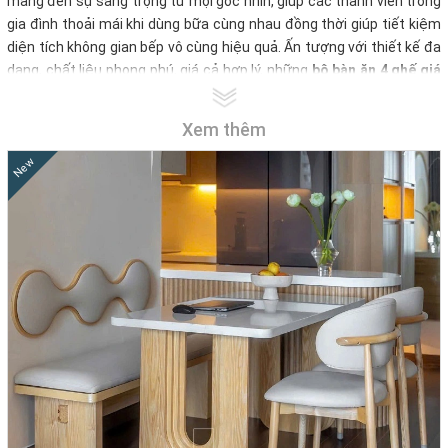
mang đến sự sang trọng từ mọi góc nhìn, giúp các thành viên trong
gia đình thoải mái khi dùng bữa cùng nhau đồng thời giúp tiết kiệm
diện tích không gian bếp vô cùng hiệu quả. Ấn tượng với thiết kế đa
dạng, chất liệu phong phú, giá cả hợp lý, những
bộ bàn ăn 4 ghế giá
rẻ
tại
Nội thất Nhà Decor
sẽ giúp bạn có nhiều sự lựa chọn hơn cho
không gian sống của mình.
Xem thêm
Tuy nhiên để có thể lựa chọn được một
bộ bàn ghế ăn 4 ghế đẹp
là
New
điều không hề dễ dàng. Bởi trên thị trường hiện nay có rất nhiều
mẫu mã
bàn ăn 4 ghế
như: bàn ăn tròn 4 ghế, bàn ăn vuông 4 ghế,
bàn ăn mặt đá 4 ghế, bàn ăn gỗ 4 ghế, bàn ăn thông minh 4 ghế, bàn
ăn nhập khẩu 4 ghế,... Nếu bạn vẫn còn lo lắng thì hãy để Nội thất
Nhà Decor giúp bạn có được sự lựa chọn phù hơp nhất!