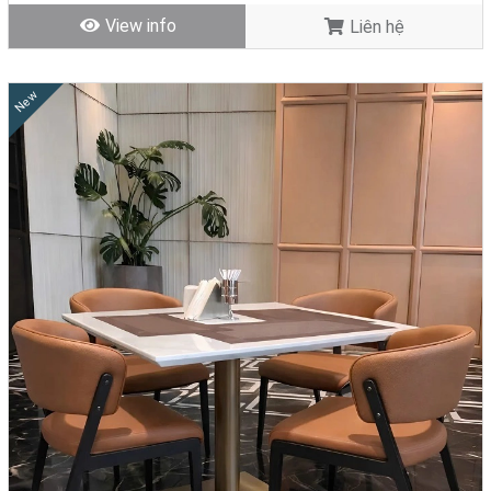
nhân tạo. Do gỗ tự nhiên ngày càng cạn kiệt và thường có giá thành
View info
Liên hệ
rất cao nên đa số các mẫu bàn ăn 4 ghế gỗ hiện nay đều là gỗ công
nghiệp. Gỗ công nghiệp sử dụng làm bàn ăn được trải qua quy trình
gia công chuyên nghiệp, có nhiều ưu điểm như chống thấm nước,
New
chi phí thấp.