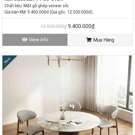
Chất liệu: Mặt gỗ ghép veneer sồi.
Giá bàn KM: 9.400.000đ (Giá gốc: 12.500.000đ)
Giá ghế KM: 1.590.000đ/ Cái (Giá gốc 2.800.000đ)
Giá trọn bộ 4 ghế: 15.760.000đ
9.400.000₫
12.500.000₫
Tình trạng: Hàng mới - Còn hàng.
View info
Mua Hàng
New
1.4. Bàn ăn vuông 4 ghế - Sự độc đáo và mới lạ cho không
gian sống