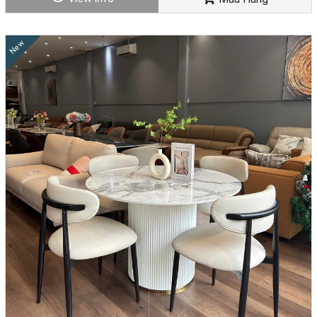
+ Những bộ bàn ăn 4 ghế tại Nhà Decor có giá thành từ bình dân đến
cao cấp, phù hợp với điều kiện kinh tế của mọi gia đình.
New
+ Đội ngũ nhân viên tư vấn nhiệt tình, có nhiều năm kinh nghiệm,
quý khách có thể chọn tư vấn online nhanh chóng hoặc đến cửa
hàng để trực tiếp trải nghiệm những sản phẩm của chúng tôi.
+ Chính sách ưu đãi, giảm giá, bảo hành và hậu mãi lâu dài, miễn phí
vận chuyển trong nội thành giúp quý khách yên tâm về giá cả cũng
như chất lượng khi mua bộ bàn ăn 4 ghế.