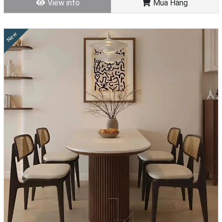
View info
Mua Hàng
+ Hạn chế bày trí bộ bàn ghế ăn đối diện trực tiếp với bếp nấu. Bởi
khi nấu ăn, bếp thường có nhiệt độ cao và khói, nếu đặt bộ bàn ghế
ăn đối diện sẽ khiến sức khỏe của các thành viên trong gia đình
New
không được tốt, tính khí cũng sẽ trở nên nóng nảy, dễ cáu gắt.