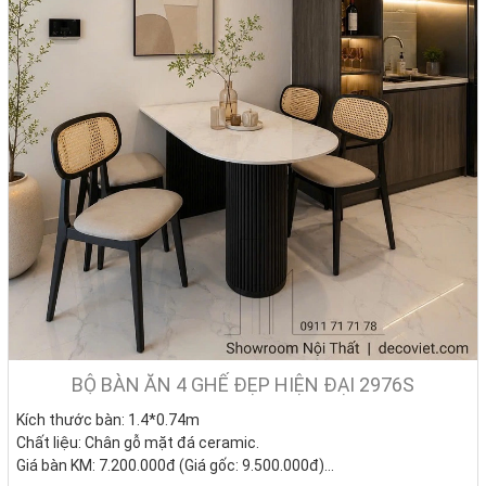
mới nhất trên thị trường, giúp bạn có đa dạng sự lựa chọn, tô điểm
một không gian ăn uống sang trọng và thoải mái nhất!
1.1. Bàn ăn 4 ghế mặt đá chữ nhật - Nét đẹp khỏe khoắn
và sang trọng
Bộ bàn ăn 4 ghế giá rẻ có mặt bàn chữ nhật đang là sản phẩm phố
biến nhất hiện nay. Bàn ăn chữ nhật tạo mặt bằng có sức chứa lớn,
giúp bạn bày biện được nhiều món ăn hơn, lại dễ bài trí ở mọi ngóc
ngách của căn bếp. Bàn ăn 4 ghế đẹp này phù hợp với đa số căn bếp
hiện nay. Bên cạnh đó, bộ bàn ăn kiêm luôn chức năng là vách ngăn
linh hoạt và tinh tế ngăn cách giữa 2 không gian mở là phòng khách
và phòng bếp.
BỘ BÀN ĂN 4 GHẾ ĐẸP HIỆN ĐẠI 2976S
Kích thước bàn:
1.4*0.74m
Chất liệu: Chân gỗ mặt đá ceramic.
Giá bàn KM: 7.200.000đ (Giá gốc: 9.500.000đ)