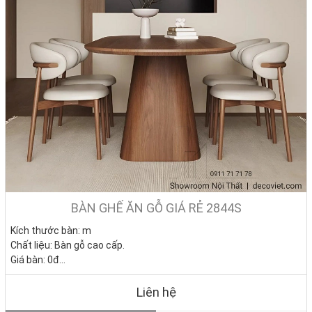
BÀN GHẾ ĂN GỖ GIÁ RẺ 2844S
Kích thước bàn: m
Chất liệu: Bàn gỗ cao cấp.
Giá bàn: 0đ
Giá ghế KM: 1.590.000đ/ Cái (Giá gốc 2.800.000đ)
Giá trọn bộ 4 ghế: 0đ
Liên hệ
Tình trạng: Hàng mới - Còn hàng.