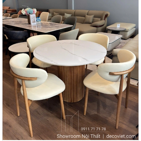
2. Chất liệu thường được sử dụng cho bộ bàn ăn 4
ghế giá rẻ
Bộ bàn ghế ăn sẽ được làm từ đa dạng chất liệu nhằm đáp ứng nhu
cầu, sở thích cũng như chí phí cho mọi phân khúc khách hàng. Mỗi
loại chất liệu đều có những vẻ đẹp riêng nhưng chung quy là sẽ
phục vụ đúng chức năng cho người sử dụng. Một số chất liệu phổ
biến được sử dụng làm bàn ăn 4 ghế như: