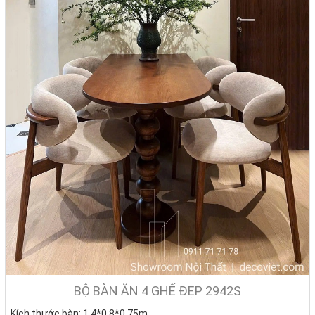
1.3. Bàn ăn thông minh 4 ghế - Tiết kiệm không gian hoàn
hảo
Bàn ăn thông minh 4 ghế được coi là "vị cứu tinh" đối với những
không gian phòng bếp có diện tích khiêm tốn. Cho phép sử dụng
2 cơ chế là kéo dài và thu gọn linh hoạt, bàn ăn thông minh gấp gọn
4 ghế mang đến sự sang trọng trong thiết kế cũng như những trải
nghiệm tuyệt vời trong quá trình sử dụng. Những mẫu bàn ăn kéo
dài 4 ghế tại DecoViet có thiết kế đẹp mắt, hợp xu hướng cùng tính
năng thông minh, đáp ứng nhu cầu về thẩm mỹ cũng như mục đích
sử dụng của gia đình bạn.
BỘ BÀN ĂN 4 GHẾ ĐẸP 2942S
Kích thước bàn: 1.4*0.8*0.75m