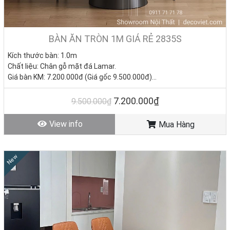
BÀN ĂN TRÒN 1M GIÁ RẺ 2835S
Kích thước bàn: 1.0m
Chất liệu: Chân gỗ mặt đá Lamar.
Giá bàn KM: 7.200.000đ (Giá gốc 9.500.000đ)
Giá ghế KM: 1.590.000đ/ Cái (Giá gốc 2.800.000đ)
Giá trọn bộ 4 ghế: 13.560.000
đ
7.200.000₫
9.500.000₫
Tình trạng: Hàng mới - Còn hàng.
View info
Mua Hàng
New