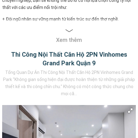
chuyên nghiệp, bạn sẽ không thể bỏ lỡ cơ hội lựa chọn công ty nội
thất với các ưu điểm nổi trội như:
+ Đội ngũ nhân sự vững mạnh từ kiến trúc sư đến thợ nghề.
+ Dịch vụ tư vấn tận tình chu đáo, giải đáp một cách nhanh chóng
và chính xác nhất.
Xem thêm
+ Dịch vụ chăm sóc khách hàng và bảo hành dài hạn.
+ Báo giá thi công nội thất ưu đãi nhất trên thị trường.
Thi Công Nội Thất Căn Hộ 2PN Vinhomes
+ Xưởng sản xuất quy mô lớn.
Grand Park Quận 9
Tổng Quan Dự Án Thi Công Nội Thất Căn Hộ 2PN Vinhomes Grand
Park "Không gian sống hiện đại được hoàn thiện từ những giải pháp
thiết kế và thi công chỉn chu." Không có một công thức chung cho
mọi că...