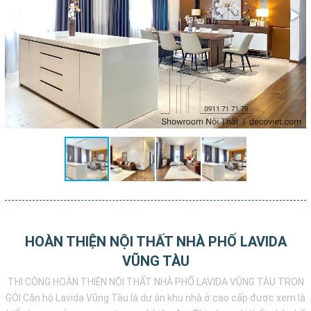
HOÀN THIỆN NỘI THẤT NHÀ PHỐ LAVIDA
VŨNG TÀU
THI CÔNG HOÀN THIỆN NỘI THẤT NHÀ PHỐ LAVIDA VŨNG TÀU TRỌN
GÓI Căn hộ Lavida Vũng Tàu là dự án khu nhà ở cao cấp được xem là