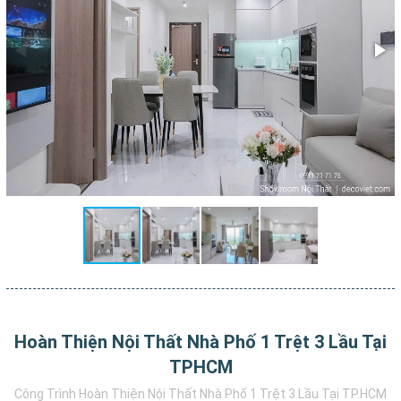
Sau đây, xin mời các bạn cùng xem qua bộ sưu tập +1000
công trình
thực tế
được thiết kế thi công bởi Nhà Decor!
Thiết Kế 3D Miễn Phí, Thi Công Nội Thất Trọn Gói Giá
Rẻ Tại TpHCM, Bình Dương, Biên Hòa, Đồng Nai!
Hoàn Thiện Nội Thất Nhà Phố 1 Trệt 3 Lầu Tại
TPHCM
Công Trình Hoàn Thiện Nội Thất Nhà Phố 1 Trệt 3 Lầu Tại TP.HCM