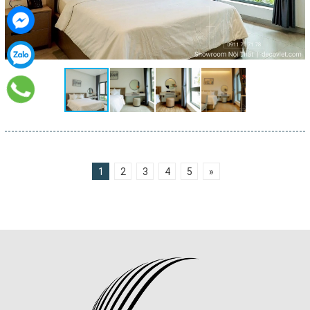
1
2
3
4
5
»