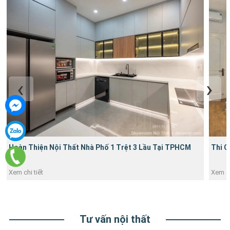
Hoàn Thiện Nội Thất Nhà Phố 1 Trệt 3 Lầu Tại TPHCM
Thi C
Xem chi tiết
Xem ch
Tư vấn nội thất