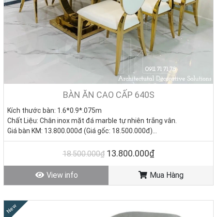
BÀN ĂN CAO CẤP 640S
Kích thước bàn:
1.6*0.9*.075m
Chất Liệu: Chân inox mặt đá marble tự nhiên trắng vân.
Giá bàn KM: 13.800.000đ (Giá gốc: 18.500.000đ)
Giá ghế KM: 2.050.000đ/Cái (Giá gốc 2.850.000đ)
Giá trọn bộ 6 ghế: 26.100.000đ
13.800.000₫
18.500.000₫
Tình trạng: Hàng mới - Còn hàng.
View info
Mua Hàng
New