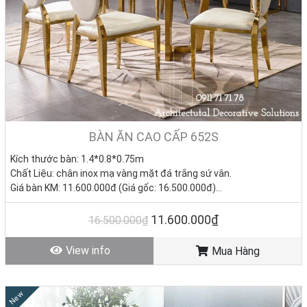
BÀN ĂN CAO CẤP 652S
Kích thước bàn:
1.4*0.8*0.75m
Chất Liệu: chân inox mạ vàng mặt đá trắng sứ vân.
Giá bàn KM: 11.600.000đ (Giá gốc: 16.500.000đ)
Giá ghế KM: 2.050.000đ/Cái (Giá gốc 2.850.000đ)
Giá trọn bộ 6 ghế: 23.900.000đ
11.600.000₫
16.500.000₫
Tình trạng: Hàng mới - Còn hàng.
View info
Mua Hàng
New