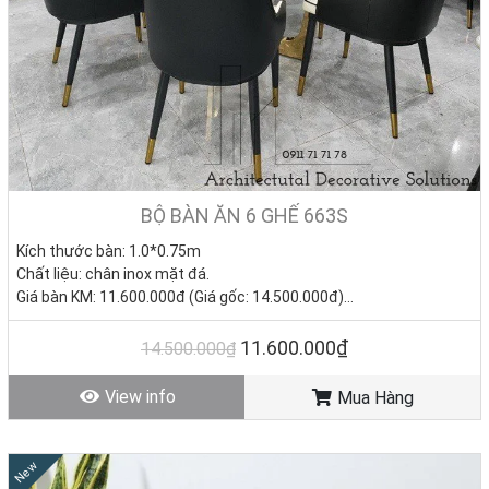
BỘ BÀN ĂN 6 GHẾ 663S
Kích thước bàn:
1.0*0.75m
Chất liệu: chân inox mặt đá.
Giá bàn KM: 11.600.000đ (Giá gốc: 14.500.000đ)
Giá ghế KM: 1.820.000đ/Cái (Giá gốc: 2.850.000đ)
Giá trọn bộ 6 ghế: 22.520.000đ
11.600.000₫
14.500.000₫
Tình trạng: Hàng mới - Còn hàng.
View info
Mua Hàng
New