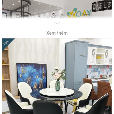
Xem thêm
New
Cửa Hàng Nội Thất Đẹp Giá Rẻ Tại TpHCM, Bình Dương,
Biên Hòa, Tây Ninh, Vũng Tàu!