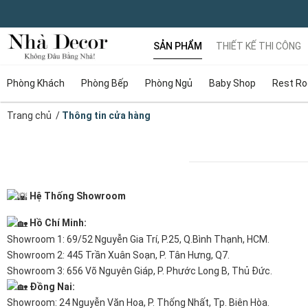
SẢN PHẨM
THIẾT KẾ THI CÔNG
Phòng Khách
Phòng Bếp
Phòng Ngủ
Baby Shop
Rest R
Trang chủ
/
Thông tin cửa hàng
Hệ Thống Showroom
Hồ Chí Minh:
Showroom 1: 69/52 Nguyễn Gia Trí, P.25, Q.Bình Thạnh, HCM.
Showroom 2: 445 Trần Xuân Soạn, P. Tân Hưng, Q7.
Showroom 3: 656 Võ Nguyên Giáp, P. Phước Long B, Thủ Đức.
Đồng Nai:
Showroom: 24 Nguyễn Văn Hoa, P. Thống Nhất, Tp. Biên Hòa.