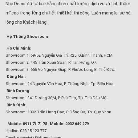
Nhà Decor đã tự tin khẳng định chất lượng, dịch vụ và tính thẩm
mĩ cao trong từng chi tiết thiết kế, thi công. Luôn mang lại sự hài
lòng cho Khách Hàng!
Hệ Thống Showroom
Hồ Chí Minh:
Showroom 1: 69/52 Nguyễn Gia Trí, P.25, Q.Bình Thạnh, HCM.
Showroom 2: 445 Trần Xuân Soạn, P. Tân Hưng, Q7.
Showroom 3: 656 Võ Nguyên Giáp, P. Phước Long B, Thủ Đức.
Đồng Nai:
Showroom: 24 Nguyễn Văn Hoa, P. Thống Nhất, Tp. Biên Hòa.
Bình Dương:
Showroom: 341 Đường 30/4, P. Phú Thọ, Tp. Thủ Dầu Một.
Bình Định:
Showroom: 1002 Trần Hưng Đạo, P. Đống Đa, Tp. Quy Nhơn.
Mobile: 0911 71 71 78
Mobile: 0932 649 279
Hotline: 028 35 123 777
Email: decoviet456@gmail.com