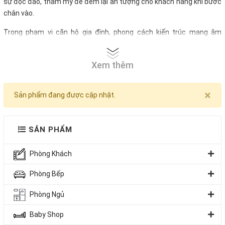
sự độc đáo, thẩm mỹ để đem lại ấn tượng cho khách hàng khi bước
chân vào.
Trong phạm vi căn hộ gia đình, phong cách kiến trúc mang âm
hưởng lịch sự, tao nhã, thoáng đãng đang dẫn đầu xu thế những
năm gần đây. Chính vì thế gia chủ luôn muốn sở hữu một
quầy bar
Xem thêm
hiện đại
trong phòng khách hoặc nhà bếp, tạo không gian thưởng
thức riêng từ đơn giản, hiện đại đến tinh tế, độc đáo tại chính ngôi
nhà của mình.
×
Sản phẩm đang được cập nhật.
SẢN PHẨM
Phòng Khách
Phòng Bếp
Phòng Ngủ
Baby Shop