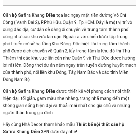
Căn hộ Safira Khang Điền
tọa lạc ngay mặt tiền đường Võ Chí
Công ( Vanh Đai 2), P.Phú Hữu, Quận 9, Tp.HCM. Đây là một vị trí vô
cùng đắc địa, cư dân dễ dàng di chuyển về trung tâm thành phố
cũng như các khu vực lân cận. Ngoài ra với chiến lược tập trung
phát triển cơ sở hạ tầng Khu Đông. Đặc biệt, lõi trung tâm thành
phố được dịch chuyển về Quận 2, lấy trọng tâm là Khu đô thị Thủ
Thiêm thì các khu vực lân cận như Quận 9 và Thủ Đức được hưởng
lợi rất lớn. Đồng thời dự án nằm ngay trên tuyến đường huyết mạch
của thành phố, nối liền khu Đông, Tây, Nam Bắc và các tỉnh Miền
Đông Nam Bộ.
Căn hộ Safira Khang Điền
được thiết kế với phong cách nội thất
hiện đại, tối giản, gam màu nhẹ nhàng, trang nhã mang đến một
không gian sống hiện đại và thoải mái nhất cho gia chủ và những
người thân trong gia đình.
Hãy cùng Nhà Decor tham khảo mẫu
Thiết kế nội thất căn hộ
Safira Khang Điền 2PN
dưới đây nhé!