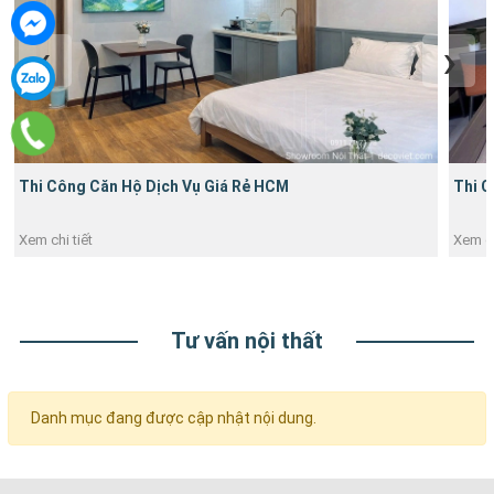
Thi Công Nội Thất Căn Hộ Vinhomes Grand Park 1PN
Thi C
Hotel
Xem chi tiết
Xem ch
Tư vấn nội thất
Danh mục đang được cập nhật nội dung.