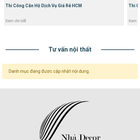
Thi Công Căn Hộ Dịch Vụ Giá Rẻ HCM
Thi C
Xem chi tiết
Xem ch
Tư vấn nội thất
Danh mục đang được cập nhật nội dung.