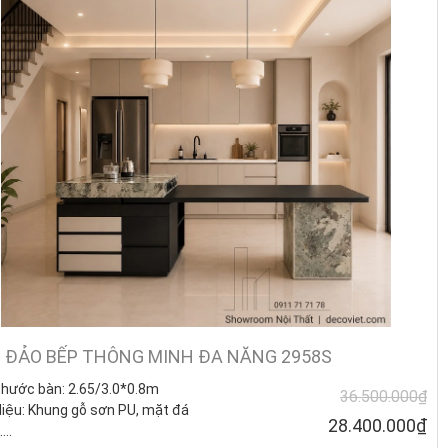
 ĐẢO BẾP THÔNG MINH ĐA NĂNG 2958S
thước bàn:
2.65/3.0*0.8m
36.500.000₫
liệu: K
hung gỗ sơn PU, mặt đá
28.400.000₫
.