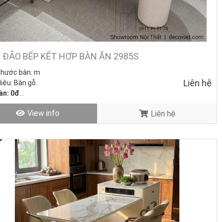
 ĐẢO BẾP KẾT HỢP BÀN ĂN 2985S
thước bàn:
m
Liên hệ
liệu: Bàn gỗ
.
àn: 0đ
trạng: Hàng mới - Còn hàng.
View info
Liên hệ
p bàn ăn thông minh? Đừng lo lắng! Nếu bạn yêu thích sự bền bỉ và
an thoáng đãng và hiện đại, đảo bếp kính sẽ mang lại cảm giác nhẹ
ian mà còn giúp bạn dễ dàng trong việc sử dụng. Cùng Nhà Decor tham