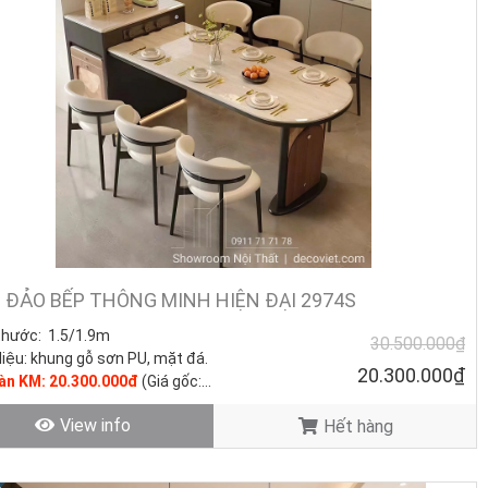
á Cả Cạnh Tranh Nhất!
hường mà còn là giải pháp tối ưu hóa không gian sống, mang lại sự
ng tôi giới thiệu những thiết kế thông minh, đa năng và sang trọng,
ia đình.
 ĐẢO BẾP THÔNG MINH HIỆN ĐẠI 2974S
thước:
1.5/1.9m
30.500.000₫
liệu:
khung gỗ sơn PU, mặt đá.
20.300.000₫
bàn KM: 20.300.000đ
(Giá gốc:
0.000đ)
View info
Hết hàng
trạng: Hàng mới - còn hàng.