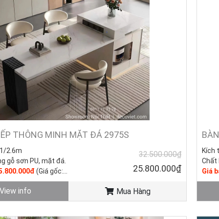
àn Ăn Kết Hợp Bàn Đảo Bếp Thông Minh, Nhập Khẩu Gi
n kết hợp đảo bếp thông minh không chỉ là một món nội thất thông t
 đại và phong cách cho ngôi nhà của bạn. Trong BST của Nhà Decor, chú
hông gian bếp, đồng thời đáp ứng nhu cầu sử dụng hàng ngày của mọi g
BẾP THÔNG MINH MẶT ĐÁ 2975S
BÀN
1/2.6m
Kích 
32.500.000₫
g gỗ sơn PU, mặt đá.
Chất 
25.800.000₫
25.800.000đ
(Giá gốc:
Giá 
30.50
View info
Mua Hàng
ng mới - còn hàng.
Tình 