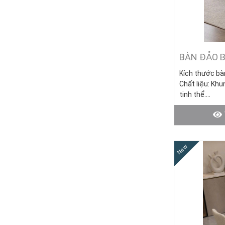
BÀN ĐẢO B
Kích thước bà
Chất liệu:
Khun
tinh thể.
Giá bàn: 0đ
Tình trạng: Hà
Bạn đang phân v
sang trọng, đảo
nhàng. Trong kh
New
khảo những m