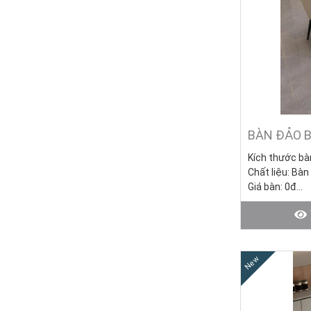
BÀN ĐẢO B
Kích thước bà
Chất liệu: Bàn
Giá bàn: 0đ
Giá ghế KM: 85
1.050.000đ)
Giá trọn bộ 6 
Tình trạng: Hà
New