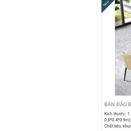
New
BÀN ĐẢO B
Kích thước:
1.
0.8*0.4*0.9m)
Chất liệu:
khun