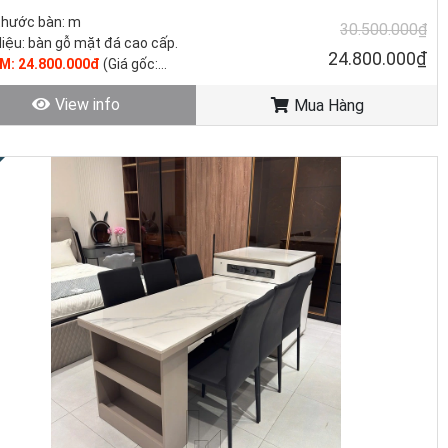
thước bàn: m
30.500.000₫
liệu: bàn gỗ mặt đá cao cấp.
24.800.000₫
KM: 24.800.000đ
(Giá gốc:
0.000đ)
View info
Mua Hàng
trạng: Hàng mới - còn hàng.