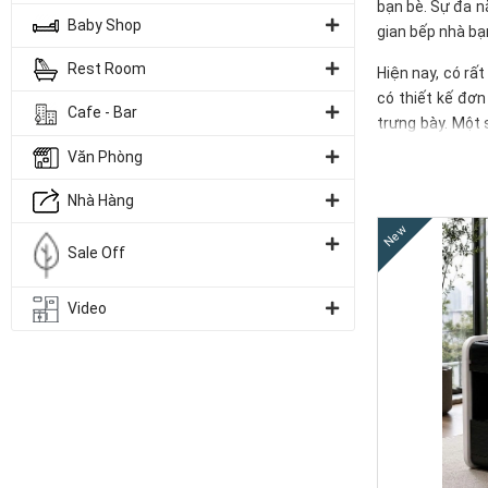
bạn bè. Sự đa n
Baby Shop
gian bếp nhà bạ
Rest Room
Hiện nay, có rấ
có thiết kế đơn
Cafe - Bar
trưng bày. Một 
nướng.
Văn Phòng
Nhà Hàng
New
Sale Off
Video