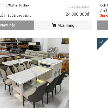
n: 1.6*0.8m (tủ đảo
Kích 
30.500.000₫
Chất 
24.800.000₫
 gỗ mặt đá cao cấp.
Giá 
4.800.000đ (Giá gốc
30.50
View info
Mua Hàng
Tình 
590.000đ/ Cái (Giá gốc:
New
 ghế: 34.340.000đ
ng mới - còn hàng.