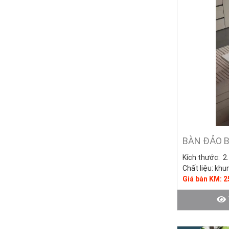
[BST] Mẫu B
Những mẫu bàn ă
tiện nghi, hiện
giúp nâng tầm k
BÀN ĐẢO 
Kích thước:
2.
Chất liệu:
khun
Giá bàn KM: 
32.500.000đ)
Tình trạng: Hà