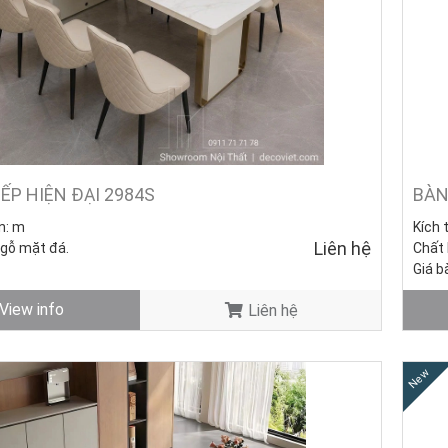
ẾP HIỆN ĐẠI 2984S
BÀN
n:
m
Kích 
Liên hệ
 gỗ
mặt đá.
Chất 
Giá b
0.000đ/ Cái (Giá gốc:
Giá g
View info
Liên hệ
4.850
ghế: 0đ
Giá t
ng mới - Còn hàng.
Tình 
New