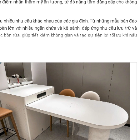
 tạo điểm nhấn thẩm mỹ ấn tượng, từ đó nâng tầm đẳng cấp cho không
vụ nhiều nhu cầu khác nhau của các gia đình. Từ những mẫu bàn đảo
bàn lớn với nhiều ngăn chứa và kệ sành, đáp ứng nhu cầu lưu trữ và
bồn rửa, giúp tiết kiệm không gian và tạo sự tiện lợi tối ưu khi nấu