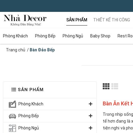
SẢN PHẨM
THIẾT KẾ THI CÔNG
Phòng Khách
Phòng Bếp
Phòng Ngủ
Baby Shop
Rest R
Trang chủ
/
Bàn Đảo Bếp
SẢN PHẨM
Bàn Ăn Kết 
Phòng Khách
Trong nhịp sống 
Phòng Bếp
tế hơn đang là 
Phòng Ngủ
tiện nghi và ph