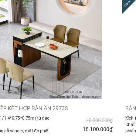
New
ẾP KẾT HỢP BÀN ĂN 2973S
BÀN
1/1.4*0.75*0.75m (tủ đảo
Kích 
28.500.000₫
Chất 
18.100.000₫
g gỗ veneer, mặt đá phiến.
phiến