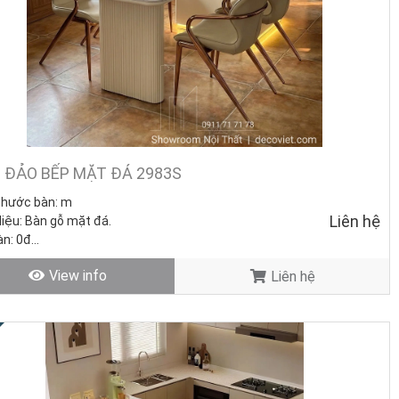
 ĐẢO BẾP MẶT ĐÁ 2983S
thước bàn:
m
Liên hệ
liệu: Bàn gỗ
mặt đá.
àn: 0đ
hế KM: 3.080.000đ/ Cái (Giá gốc:
View info
Liên hệ
.000đ)
rọn bộ 4 ghế: 0đ
trạng: Hàng mới - Còn hàng.