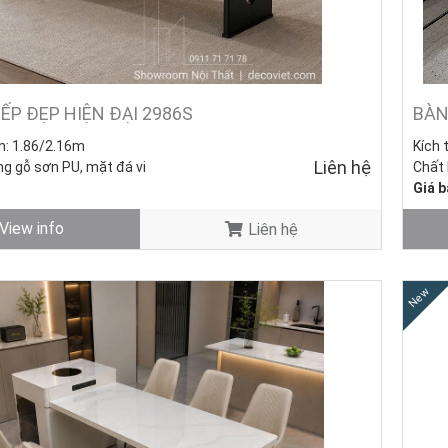
ẾP ĐẸP HIỆN ĐẠI 2986S
BÀN
n:
1.86/2.16m
Kích 
Liên hệ
g gỗ sơn PU, mặt đá vi
Chất 
Giá b
Tình 
View info
Liên hệ
ng mới - Còn hàng.
ân không biết nên lựa chọn đảo bếp mặt đá, đảo kính hay bếp kết hợ
 bếp mặt đá sẽ là lựa chọn lý tưởng. Còn nếu bạn muốn một không gi
i đó, bàn ăn kết hợp với bếp thông minh không chỉ tiết kiệm không g
New
ẫu
Bàn Đảo Bếp
nổi bật nhất dưới đây nhé!