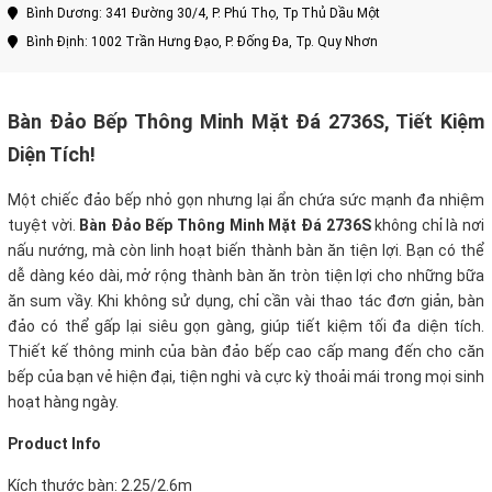
Bình Dương: 341 Đường 30/4, P. Phú Thọ, Tp Thủ Dầu Một
Bình Định: 1002 Trần Hưng Đạo, P. Đống Đa, Tp. Quy Nhơn
Bàn Đảo Bếp Thông Minh Mặt Đá 2736S, Tiết Kiệm
Diện Tích!
Một chiếc đảo bếp nhỏ gọn nhưng lại ẩn chứa sức mạnh đa nhiệm
tuyệt vời.
Bàn Đảo Bếp Thông Minh Mặt Đá 2736S
không chỉ là nơi
nấu nướng, mà còn linh hoạt biến thành bàn ăn tiện lợi. Bạn có thể
dễ dàng kéo dài, mở rộng thành bàn ăn tròn tiện lợi cho những bữa
ăn sum vầy. Khi không sử dụng, chỉ cần vài thao tác đơn giản, bàn
đảo có thể gấp lại siêu gọn gàng, giúp tiết kiệm tối đa diện tích.
Thiết kế thông minh của bàn đảo bếp cao cấp mang đến cho căn
bếp của bạn vẻ hiện đại, tiện nghi và cực kỳ thoải mái trong mọi sinh
hoạt hàng ngày.
Product Info
Kích thước bàn: 2.25/2.6m