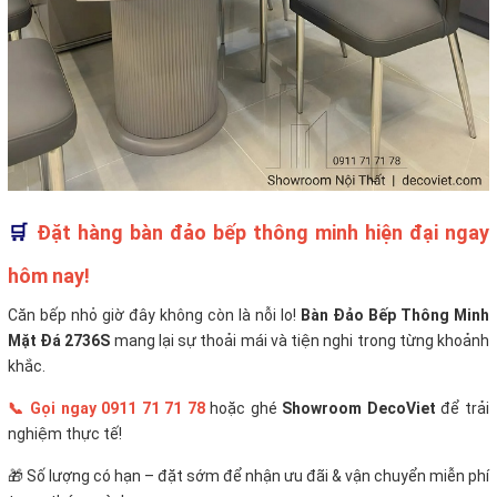
🛒
Đặt hàng bàn đảo bếp thông minh hiện đại ngay
hôm nay!
Căn bếp nhỏ giờ đây không còn là nỗi lo!
Bàn Đảo Bếp Thông Minh
Mặt Đá 2736S
mang lại sự thoải mái và tiện nghi trong từng khoảnh
khắc.
📞 Gọi ngay 0911 71 71 78
hoặc ghé
Showroom DecoViet
để trải
nghiệm thực tế!
🎁 Số lượng có hạn – đặt sớm để nhận ưu đãi & vận chuyển miễn phí