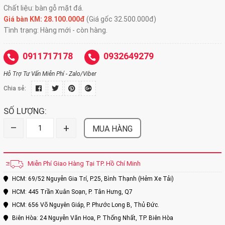
Chất liệu: bàn gỗ mặt đá.
Giá bàn KM: 28.100.000đ
(Giá gốc 32.500.000đ)
Tình trạng: Hàng mới - còn hàng.
0911717178
0932649279
Hỗ Trợ Tư Vấn Miễn Phí - Zalo/Viber
Chia sẻ:
SỐ LƯỢNG:
–
+
MUA HÀNG
Miễn Phí Giao Hàng Tại TP. Hồ Chí Minh
HCM: 69/52 Nguyễn Gia Trí, P.25, Bình Thạnh (Hẻm Xe Tải)
HCM: 445 Trần Xuân Soạn, P. Tân Hưng, Q7
HCM: 656 Võ Nguyên Giáp, P. Phước Long B, Thủ Đức.
Biên Hòa: 24 Nguyễn Văn Hoa, P. Thống Nhất, TP. Biên Hòa