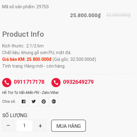
Mã số sản phẩm:
2975S
25.800.000₫
32.500.000₫
Product Info
Kích thước:
2.1/2.6m
Chất liệu:
khung gỗ sơn PU, mặt đá.
Giá bàn KM: 25.800.000đ
(Giá gốc: 32.500.000đ)
Tình trạng: Hàng mới - còn hàng.
0911717178
0932649279
Hỗ Trợ Tư Vấn Miễn Phí - Zalo/Viber
Chia sẻ:
SỐ LƯỢNG:
–
+
MUA HÀNG