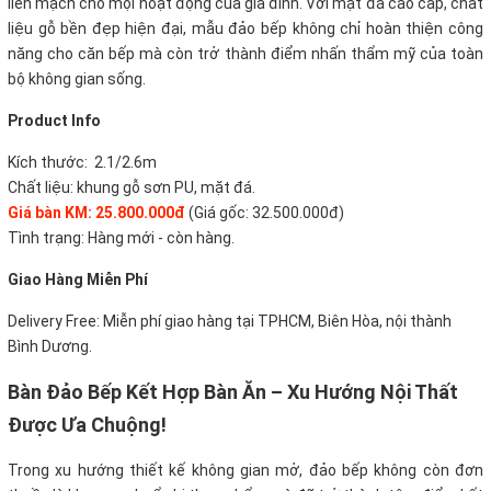
liền mạch cho mọi hoạt động của gia đình.
Với mặt đá cao cấp, chất
liệu gỗ bền đẹp hiện đại, mẫu đảo bếp không chỉ hoàn thiện công
năng cho căn bếp mà còn trở thành điểm nhấn thẩm mỹ của toàn
bộ không gian sống.
Product Info
Kích thước:
2.1/2.6m
Chất liệu:
khung gỗ sơn PU, mặt đá.
Giá bàn KM: 25.800.000đ
(Giá gốc: 32.500.000đ)
Tình trạng: Hàng mới - còn hàng.
Giao Hàng Miễn Phí
Delivery Free:
Miễn phí giao hàng tại TPHCM, Biên Hòa, nội thành
Bình Dương.
Bàn Đảo Bếp Kết Hợp Bàn Ăn – Xu Hướng Nội Thất
Được Ưa Chuộng!
Trong xu hướng thiết kế không gian mở, đảo bếp không còn đơn