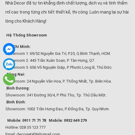
Nhà Decor đã tự tin khẳng định chất lượng, dịch vụ và tính thẩm
mĩ cao trong từng chi tiết thiết kế, thi công. Luôn mang lại sự hài
lòng cho Khách Hàng!
Hệ Thống Showroom
Hồ Chí Minh:
Showroom 1: 69/52 Nguyễn Gia Trí, P.25, Q.Bình Thạnh, HCM.
Showroom 2: 445 Trần Xuân Soạn, P. Tân Hưng, Q7.
Showroom 3: 656 Võ Nguyên Giáp, P. Phước Long B, Thủ Đức.
Đồng Nai:
Showroom: 24 Nguyễn Văn Hoa, P. Thống Nhất, Tp. Biên Hòa.
Bình Dương:
Showroom: 341 Đường 30/4, P. Phú Thọ, Tp. Thủ Dầu Một.
Bình Định:
Showroom: 1002 Trần Hưng Đạo, P. Đống Đa, Tp. Quy Nhơn.
Mobile: 0911 71 71 78
Mobile: 0932 649 279
Hotline: 028 35 123 777
Email: decoviet456@gmail.com