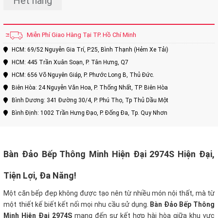
Hết hàng
Miễn Phí Giao Hàng Tại TP. Hồ Chí Minh
HCM: 69/52 Nguyễn Gia Trí, P.25, Bình Thạnh (Hẻm Xe Tải)
HCM: 445 Trần Xuân Soạn, P. Tân Hưng, Q7
HCM: 656 Võ Nguyên Giáp, P. Phước Long B, Thủ Đức.
Biên Hòa: 24 Nguyễn Văn Hoa, P. Thống Nhất, TP. Biên Hòa
Bình Dương: 341 Đường 30/4, P. Phú Thọ, Tp Thủ Dầu Một
Bình Định: 1002 Trần Hưng Đạo, P. Đống Đa, Tp. Quy Nhơn
Bàn Đảo Bếp Thông Minh Hiện Đại 2974S Hiện Đại,
Tiện Lợi, Đa Năng!
Một căn bếp đẹp không được tạo nên từ nhiều món nội thất, mà từ
một thiết kế biết kết nối mọi nhu cầu sử dụng.
Bàn Đảo Bếp Thông
Minh Hiện Đại 2974S
mang đến sự kết hợp hài hòa giữa khu vực