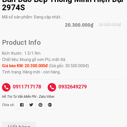
2974S
Mã số sản phẩm:
Đang cập nhật...
20.300.000₫
30.500.000₫
Product Info
Kích thước:
1.5/1.9m
Chất liệu:
khung gỗ sơn PU, mặt đá.
Giá bàn KM: 20.300.000đ
(Giá gốc: 30.500.000đ)
Tình trạng: Hàng mới - còn hàng.
0911717178
0932649279
Hỗ Trợ Tư Vấn Miễn Phí - Zalo/Viber
Chia sẻ: