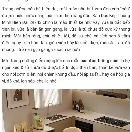
Trong những căn hộ hiện đại, một món nội thất vừa đẹp vừa “cân”
được nhiều chức năng luôn là ưu tiên hàng đầu. Bàn Đảo Bếp Thông
Minh Hiện Đại 2974S chính là mẫu thiết kế như vậy: vừa là đảo bếp
tiện lợi, vừa là bàn ăn gọn gàng, lại vừa là tủ chứa đồ cực kỳ thông
minh.
Mặt bàn rộng, chịu nhiệt tốt, dễ lau chùi và tích hợp ổ cắm
điện ngay trên bàn đảo, giúp việc bày lẩu, nồi điện, món ăn, rau, đồ
nhúng,… trở nên gọn gàng và sạch sẽ hơn.
Một trong những điểm cộng lớn của mẫu
bàn đảo thông minh
là hệ
ngăn kéo & tủ chứa đồ được bố trí dọc thân bàn,
thiết kế vừa vặn
cho nồi cơm điện, nồi chiên không dầu, nồi áp suất… hay
để hộp gia
vị, đồ khô, lon hộp, chai lọ nhỏ.