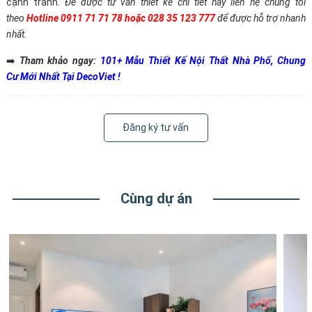
cạnh tranh.
Để được tư vấn thiết kế chi tiết hãy liên hệ chúng tôi
theo
Hotline 0911 71 71 78 hoặc 028 35 123 777
để được hỗ trợ nhanh
nhất.
➡️
Tham khảo ngay:
101+ Mẫu Thiết Kế Nội Thất Nhà Phố, Chung
Cư Mới Nhất Tại DecoViet !
Đăng ký tư vấn
Cùng dự án