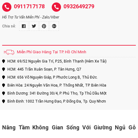
0911717178
0932649279
Hỗ Trợ Tư Vấn Miễn Phí - Zalo/Viber
Chia sẻ:
Miễn Phí Giao Hàng Tại TP. Hồ Chí Minh
HCM: 69/52 Nguyễn Gia Trí, P.25, Bình Thạnh (Hẻm Xe Tải)
HCM: 445 Trần Xuân Soạn, P. Tân Hưng, Q7
HCM: 656 Võ Nguyên Giáp, P. Phước Long B, Thủ Đức.
Biên Hòa: 24 Nguyễn Văn Hoa, P. Thống Nhất, TP. Biên Hòa
Bình Dương: 341 Đường 30/4, P. Phú Thọ, Tp Thủ Dầu Một
Bình Định: 1002 Trần Hưng Đạo, P. Đống Đa, Tp. Quy Nhơn
Nâng Tầm Không Gian Sống Với Giường Ngủ Gỗ