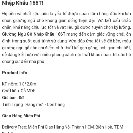
Nhập Khẩu 166T!
Độ bền và chất liệu luôn là yếu tố được quan tâm hàng đầu khi lựa
chọn giường ngủ cho không gian sống hiện đại. Với kết cấu chắc
chắn, khả năng chịu lực tốt và vật liệu gỗ được tuyển chọn kỹ lưỡng,
Giường Ngủ Gỗ Nhập Khẩu 166T
mang đến cảm giác vững chãi, ổn
định trong suốt quá trình sử dụng. Vừa đáp ứng tốt về độ bền, mẫu
giường ngủ gỗ còn ghi điểm nhờ thiết kế gọn gàng, tinh giản chi tiết,
dễ dàng kết hợp với nhiều phong cách nội thất khác nhau, từ căn hộ
chung cư đến nhà phố.
Product Info
KT nệm: 1.8*2.0m
Chất liệu: Gỗ MDF
Giá bán: 0đ
Tình Trạng : Hàng mới - Còn hàng
Giao Hàng Miễn Phí
Delivery Free: Miễn Phí Giao Hàng Nội Thành HCM, Biên Hoà, TDM