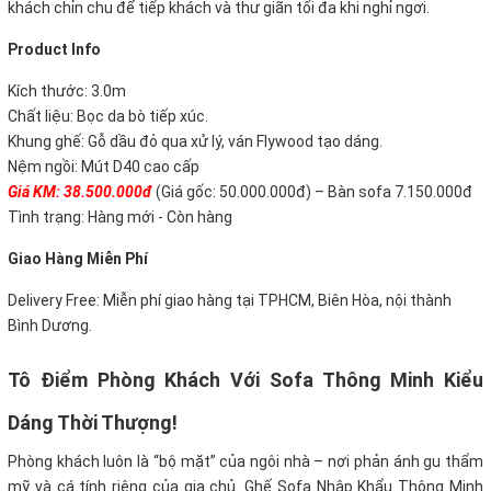
khách chỉn chu để tiếp khách và thư giãn tối đa khi nghỉ ngơi.
Product Info
Kích thước: 3.0m
Chất liệu: Bọc da bò tiếp xúc.
Khung ghế: Gỗ dầu đỏ qua xử lý, ván Flywood tạo dáng.
Nệm ngồi: Mút D40 cao cấp
Giá KM: 38.500.000đ
(Giá gốc: 50.000.000đ) – Bàn sofa 7.150.000đ
Tình trạng: Hàng mới - Còn hàng
Giao Hàng Miễn Phí
Delivery Free: Miễn phí giao hàng tại TPHCM, Biên Hòa, nội thành
Bình Dương.
Tô Điểm Phòng Khách Với Sofa Thông Minh Kiểu
Dáng Thời Thượng!
Phòng khách luôn là “bộ mặt” của ngôi nhà – nơi phản ánh gu thẩm
mỹ và cá tính riêng của gia chủ. Ghế Sofa Nhập Khẩu Thông Minh