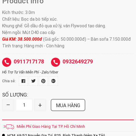
Product Info
Kích thước: 3.0m
Chất liệu: Bọc da bò tiếp xúc.
Khung ghế: Gỗ dầu đỏ qua xử lý, ván Flywood tạo dáng.
Nệm ngồi: Mút D40 cao cấp
Giá KM: 38.500.000đ
(Giá gốc: 50.000.000đ) – Bàn sofa 7.150.000đ
Tình trạng: Hàng mới - Còn hàng
0911717178
0932649279
Hỗ Trợ Tư Vấn Miễn Phí - Zalo/Viber
Chia sẻ:
SỐ LƯỢNG:
–
+
MUA HÀNG
Miễn Phí Giao Hàng Tại TP. Hồ Chí Minh
HCM: 69/52 Nguyễn Gia Trí, P.25, Bình Thạnh (Hẻm Xe Tải)