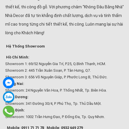
thiết kế, thi công đồ gỗ. Với phương châm “Không Đâu Bằng Nhà”
Nhà Decor đã tự tin khẳng định chất lượng, dịch vụ và tính thẩm
mĩ cao trong từng chi tiết thiết kế, thi công. Luôn mang lại sự hài
lòng cho Khách Hàng!
Hệ Thống Showroom
Hồ Chí Minh:
Showroom 1: 69/52 Nguyễn Gia Trí, P.25, Q.Bình Thạnh, HCM.
Showroom 2: 445 Trần Xuân Soạn, P. Tân Hưng, Q7.
Showroom 3: 656 Võ Nguyên Giáp, P. Phước Long B, Thủ Đức.
Đồng Nai:
Showroom: 24 Nguyễn Văn Hoa, P. Thống Nhất, Tp. Biên Hòa.
Bình Dương:
Showroom: 341 Đường 30/4, P. Phú Thọ, Tp. Thủ Dầu Một.
Bình Định:
Showroom: 1002 Trần Hưng Đạo, P. Đống Đa, Tp. Quy Nhơn.
Mobile: 0911 71 71 78
Mobile: 0932 649 279