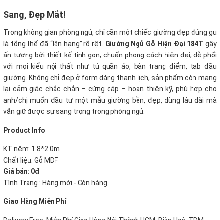
Sang, Đẹp Mắt
!
Trong không gian phòng ngủ, chỉ cần một chiếc giường đẹp đúng gu
là tổng thể đã “lên hạng” rõ rệt.
Giường Ngủ Gỗ Hiện Đại 184T
gây
ấn tượng bởi thiết kế tinh gọn, chuẩn phong cách hiện đại, dễ phối
với mọi kiểu nội thất như tủ quần áo, bàn trang điểm, tab đầu
giường. Không chỉ đẹp ở form dáng thanh lịch, sản phẩm còn mang
lại cảm giác chắc chắn – cứng cáp – hoàn thiện kỹ, phù hợp cho
anh/chị muốn đầu tư một mẫu giường bền, đẹp, dùng lâu dài mà
vẫn giữ được sự sang trọng trong phòng ngủ.
Product Info
KT nệm: 1.8*2.0m
Chất liệu: Gỗ MDF
Giá bán: 0đ
Tình Trạng : Hàng mới - Còn hàng
Giao Hàng Miễn Phí