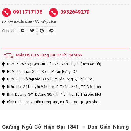
0911717178
0932649279
Hỗ Trợ Tư Vấn Miễn Phí - Zalo/Viber
Chia sẻ:
Miễn Phí Giao Hàng Tại TP. Hồ Chí Minh
HCM: 69/52 Nguyễn Gia Trí, P.25, Bình Thạnh (Hẻm Xe Tải)
HCM: 445 Trần Xuân Soạn, P. Tân Hưng, Q7
HCM: 656 Võ Nguyên Giáp, P. Phước Long B, Thủ Đức.
Biên Hòa: 24 Nguyễn Văn Hoa, P. Thống Nhất, TP. Biên Hòa
Bình Dương: 341 Đường 30/4, P. Phú Thọ, Tp Thủ Dầu Một
Bình Định: 1002 Trần Hưng Đạo, P. Đống Đa, Tp. Quy Nhơn
Giường Ngủ Gỗ Hiện Đại 184T – Đơn Giản Nhưng