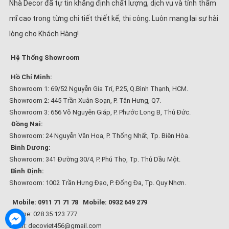
Nhà Decor đã tự tin khẳng định chất lượng, dịch vụ và tính thẩm
mĩ cao trong từng chi tiết thiết kế, thi công. Luôn mang lại sự hài
lòng cho Khách Hàng!
Hệ Thống Showroom
Hồ Chí Minh:
Showroom 1: 69/52 Nguyễn Gia Trí, P.25, Q.Bình Thạnh, HCM.
Showroom 2: 445 Trần Xuân Soạn, P. Tân Hưng, Q7.
Showroom 3: 656 Võ Nguyên Giáp, P. Phước Long B, Thủ Đức.
Đồng Nai:
Showroom: 24 Nguyễn Văn Hoa, P. Thống Nhất, Tp. Biên Hòa.
Bình Dương:
Showroom: 341 Đường 30/4, P. Phú Thọ, Tp. Thủ Dầu Một.
Bình Định:
Showroom: 1002 Trần Hưng Đạo, P. Đống Đa, Tp. Quy Nhơn.
Mobile: 0911 71 71 78
Mobile: 0932 649 279
Hotline: 028 35 123 777
Email: decoviet456@gmail.com