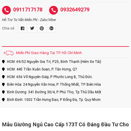
0911717178
0932649279
Hỗ Trợ Tư Vấn Miễn Phí - Zalo/Viber
Chia sẻ:
Miễn Phí Giao Hàng Tại TP. Hồ Chí Minh
HCM: 69/52 Nguyễn Gia Trí, P.25, Bình Thạnh (Hẻm Xe Tải)
HCM: 445 Trần Xuân Soạn, P. Tân Hưng, Q7
HCM: 656 Võ Nguyên Giáp, P. Phước Long B, Thủ Đức.
Biên Hòa: 24 Nguyễn Văn Hoa, P. Thống Nhất, TP. Biên Hòa
Bình Dương: 341 Đường 30/4, P. Phú Thọ, Tp Thủ Dầu Một
Bình Định: 1002 Trần Hưng Đạo, P. Đống Đa, Tp. Quy Nhơn
Mẫu Giường Ngủ Cao Cấp 173T Có Đáng Đầu Tư Cho