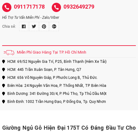
0911717178
0932649279
Hỗ Trợ Tư Vấn Miễn Phí - Zalo/Viber
Chia sẻ:
Miễn Phí Giao Hàng Tại TP. Hồ Chí Minh
HCM: 69/52 Nguyễn Gia Trí, P.25, Bình Thạnh (Hẻm Xe Tải)
HCM: 445 Trần Xuân Soạn, P. Tân Hưng, Q7
HCM: 656 Võ Nguyên Giáp, P. Phước Long B, Thủ Đức.
Biên Hòa: 24 Nguyễn Văn Hoa, P. Thống Nhất, TP. Biên Hòa
Bình Dương: 341 Đường 30/4, P. Phú Thọ, Tp Thủ Dầu Một
Bình Định: 1002 Trần Hưng Đạo, P. Đống Đa, Tp. Quy Nhơn
Giường Ngủ Gỗ Hiện Đại 175T Có Đáng Đầu Tư Cho