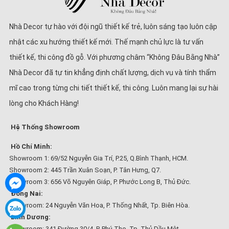
Nhà Decor tự hào với đội ngũ thiết kế trẻ, luôn sáng tạo luôn cập
nhật các xu hướng thiết kế mới. Thế mạnh chủ lực là tư vấn
thiết kế, thi công đồ gỗ. Với phương châm “Không Đâu Bằng Nhà”
Nhà Decor đã tự tin khẳng định chất lượng, dịch vụ và tính thẩm
mĩ cao trong từng chi tiết thiết kế, thi công. Luôn mang lại sự hài
lòng cho Khách Hàng!
Hệ Thống Showroom
Hồ Chí Minh:
Showroom 1: 69/52 Nguyễn Gia Trí, P.25, Q.Bình Thạnh, HCM.
Showroom 2: 445 Trần Xuân Soạn, P. Tân Hưng, Q7.
Showroom 3: 656 Võ Nguyên Giáp, P. Phước Long B, Thủ Đức.
Đồng Nai:
Showroom: 24 Nguyễn Văn Hoa, P. Thống Nhất, Tp. Biên Hòa.
Bình Dương:
Showroom: 341 Đường 30/4, P. Phú Thọ, Tp. Thủ Dầu Một.