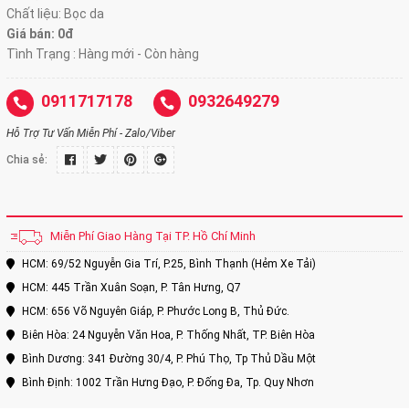
Chất liệu: Bọc da
Giá bán: 0đ
Tình Trạng : Hàng mới - Còn hàng
0911717178
0932649279
Hỗ Trợ Tư Vấn Miễn Phí - Zalo/Viber
Chia sẻ:
Miễn Phí Giao Hàng Tại TP. Hồ Chí Minh
HCM: 69/52 Nguyễn Gia Trí, P.25, Bình Thạnh (Hẻm Xe Tải)
HCM: 445 Trần Xuân Soạn, P. Tân Hưng, Q7
HCM: 656 Võ Nguyên Giáp, P. Phước Long B, Thủ Đức.
Biên Hòa: 24 Nguyễn Văn Hoa, P. Thống Nhất, TP. Biên Hòa
Bình Dương: 341 Đường 30/4, P. Phú Thọ, Tp Thủ Dầu Một
Bình Định: 1002 Trần Hưng Đạo, P. Đống Đa, Tp. Quy Nhơn