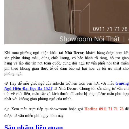
Khi mua giường ngủ nhập khẩu tại
Nhà Decor
, khách hàng được cam kết
sản phẩm đúng mẫu, đúng chất lượng, có bảo hành rõ ràng, hỗ trợ giao
hàng và lắp đặt tận nơi toàn quốc, cùng đội ngũ tư vấn phối nội thất miễn
phí theo không gian thực tế để đảm bảo sự hài hòa và tối ưu nhất cho
phòng ngủ.
🌿 Hãy để mỗi giấc ngủ của anh/chị trở nên trọn vẹn hơn với mẫu
Giường
Ngủ Hiện Đại Bọc Da 152T
từ
Nhà Decor
. Chúng tôi sẵn sàng tư vấn chi
tiết về chất liệu, màu sắc và kích thước để anh/chị chọn được mẫu phù hợp
nhất với không gian phòng ngủ của mình.
👉 Xem mẫu trực tiếp tại showroom hoặc gọi
Hotline 0911 71 71 78
để
được tư vấn miễn phí ngay hôm nay.
Sản phẩm liên quan