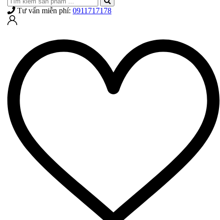
Tư vấn miễn phí:
0911717178