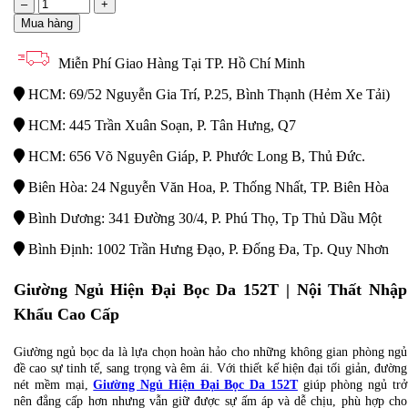
–
+
Mua hàng
Miễn Phí Giao Hàng Tại TP. Hồ Chí Minh
HCM: 69/52 Nguyễn Gia Trí, P.25, Bình Thạnh (Hẻm Xe Tải)
HCM: 445 Trần Xuân Soạn, P. Tân Hưng, Q7
HCM: 656 Võ Nguyên Giáp, P. Phước Long B, Thủ Đức.
Biên Hòa: 24 Nguyễn Văn Hoa, P. Thống Nhất, TP. Biên Hòa
Bình Dương: 341 Đường 30/4, P. Phú Thọ, Tp Thủ Dầu Một
Bình Định: 1002 Trần Hưng Đạo, P. Đống Đa, Tp. Quy Nhơn
Giường Ngủ Hiện Đại Bọc Da 152T
| Nội Thất Nhập
Khẩu Cao Cấp
Giường ngủ bọc da là lựa chọn hoàn hảo cho những không gian phòng ngủ
đề cao sự tinh tế, sang trọng và êm ái. Với thiết kế hiện đại tối giản, đường
nét mềm mại,
Giường Ngủ Hiện Đại Bọc Da 152T
giúp phòng ngủ trở
nên đẳng cấp hơn nhưng vẫn giữ được sự ấm áp và dễ chịu, phù hợp cho