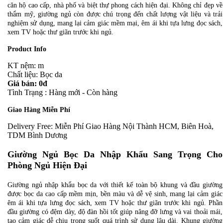
căn hộ cao cấp, nhà phố và biệt thự phong cách hiện đại. Không chỉ đẹp về
thẩm mỹ, giường ngủ còn được chú trọng đến chất lượng vật liệu và trải
nghiệm sử dụng, mang lại cảm giác mềm mại, êm ái khi tựa lưng đọc sách,
xem TV hoặc thư giãn trước khi ngủ.
Product Info
KT nệm: m
Chất liệu: Bọc da
Giá bán: 0đ
Tình Trạng : Hàng mới - Còn hàng
Giao Hàng Miễn Phí
Delivery Free: Miễn Phí Giao Hàng Nội Thành HCM, Biên Hoà,
TDM Bình Dương
Giường Ngủ Bọc Da Nhập Khẩu Sang Trọng Cho
Phòng Ngủ Hiện Đại
Giường ngủ nhập khẩu bọc da với thiết kế toàn bộ khung và đầu giường
được bọc da cao cấp mềm mịn, bền màu và dễ vệ sinh, mang lại cảm giác
êm ái khi tựa lưng đọc sách, xem TV hoặc thư giãn trước khi ngủ. Phần
đầu giường có đệm dày, độ đàn hồi tốt giúp nâng đỡ lưng và vai thoải mái,
tạo cảm giác dễ chịu trong suốt quá trình sử dụng lâu dài. Khung giường