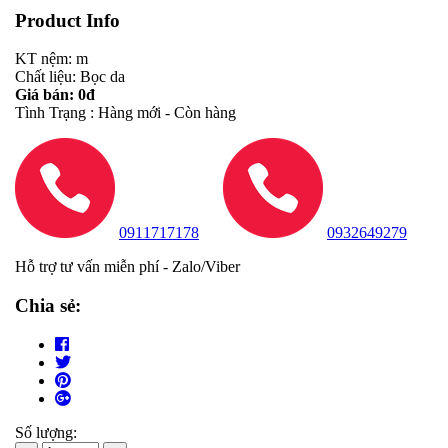
Product Info
KT nệm: m
Chất liệu: Bọc da
Giá bán: 0đ
Tình Trạng : Hàng mới - Còn hàng
0911717178
0932649279
Hỗ trợ tư vấn miễn phí - Zalo/Viber
Chia sẻ:
Số lượng: