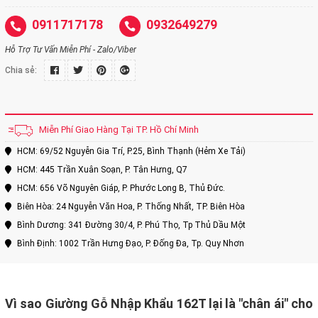
0911717178
0932649279
Hỗ Trợ Tư Vấn Miễn Phí - Zalo/Viber
Chia sẻ:
Miễn Phí Giao Hàng Tại TP. Hồ Chí Minh
HCM: 69/52 Nguyễn Gia Trí, P.25, Bình Thạnh (Hẻm Xe Tải)
HCM: 445 Trần Xuân Soạn, P. Tân Hưng, Q7
HCM: 656 Võ Nguyên Giáp, P. Phước Long B, Thủ Đức.
Biên Hòa: 24 Nguyễn Văn Hoa, P. Thống Nhất, TP. Biên Hòa
Bình Dương: 341 Đường 30/4, P. Phú Thọ, Tp Thủ Dầu Một
Bình Định: 1002 Trần Hưng Đạo, P. Đống Đa, Tp. Quy Nhơn
Vì sao Giường Gỗ Nhập Khẩu 162T lại là "chân ái" cho