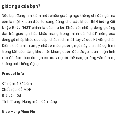
giấc ngủ của bạn?
Nếu bạn đang tìm kiếm một chiếc giường ngủ không chỉ để ngủ mà
còn là một khoản đầu tư xứng đáng cho sức khỏe, thì
Giường Gỗ
Nhập Khẩu 162T
chính là câu trả lời. Khác với những dòng giường
đại trà, giường nhập khẩu mang trong mình cái "chất" riêng của
dòng gỗ nhập khẩu cao cấp: chắc nịch, mát tay và cực kỳ vững chãi.
Điểm khiến mình ưng ý nhất ở mẫu giường ngủ này chính là sự tỉ mỉ
trong kết cấu; từng khớp nối, khung sườn đều được hoàn thiện tinh
xảo để đảm bảo dù bạn có xoay người thế nào, giường vẫn êm ru,
không một tiếng động.
Product Info
KT nệm: 1.8*2.0m
Chất liệu: Gỗ MDF
Giá bán: 0đ
Tình Trạng : Hàng mới - Còn hàng
Giao Hàng Miễn Phí