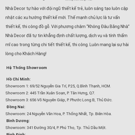
Nhà Decor tự hào với đội ngũ thiết kế trẻ, luôn sáng tạo luôn cập
nhật các xu hướng thiết kế mới. Thế mạnh chủ lực là tư vấn
thiết kế, thi công đồ gỗ. Với phương châm “Không Đâu Bằng Nhà”
Nhà Decor đã tự tin khẳng định chất lượng, dịch vụ và tính thẩm
mĩ cao trong từng chi tiết thiết kế, thi công. Luôn mang lại sự hài
lòng cho Khách Hàng!
Hệ Thống Showroom
Hồ Chí Minh:
Showroom 1: 69/52 Nguyễn Gia Trí, P.25, Q.Bình Thạnh, HCM.
Showroom 2: 445 Trần Xuân Soạn, P. Tân Hưng, Q7.
Showroom 3: 656 Võ Nguyên Giáp, P. Phước Long B, Thủ Đức.
Đồng Nai:
Showroom: 24 Nguyễn Văn Hoa, P. Thống Nhất, Tp. Biên Hòa.
Bình Dương:
Showroom: 341 Đường 30/4, P. Phú Thọ, Tp. Thủ Dầu Một.
Bình Định: