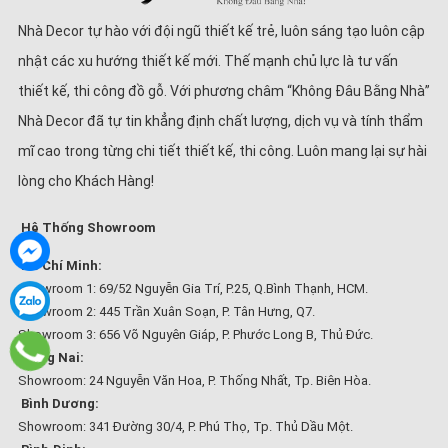
Nhà Decor tự hào với đội ngũ thiết kế trẻ, luôn sáng tạo luôn cập
nhật các xu hướng thiết kế mới. Thế mạnh chủ lực là tư vấn
thiết kế, thi công đồ gỗ. Với phương châm “Không Đâu Bằng Nhà”
Nhà Decor đã tự tin khẳng định chất lượng, dịch vụ và tính thẩm
mĩ cao trong từng chi tiết thiết kế, thi công. Luôn mang lại sự hài
lòng cho Khách Hàng!
Hệ Thống Showroom
Hồ Chí Minh:
Showroom 1: 69/52 Nguyễn Gia Trí, P.25, Q.Bình Thạnh, HCM.
Showroom 2: 445 Trần Xuân Soạn, P. Tân Hưng, Q7.
Showroom 3: 656 Võ Nguyên Giáp, P. Phước Long B, Thủ Đức.
Đồng Nai:
Showroom: 24 Nguyễn Văn Hoa, P. Thống Nhất, Tp. Biên Hòa.
Bình Dương:
Showroom: 341 Đường 30/4, P. Phú Thọ, Tp. Thủ Dầu Một.