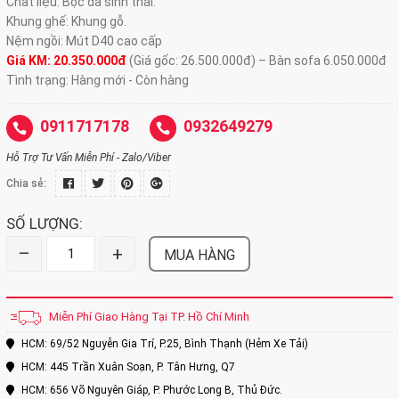
Chất liệu: Bọc da sinh thái.
Khung ghế: Khung gỗ.
Nệm ngồi: Mút D40 cao cấp
Giá KM: 20.350.000đ
(Giá gốc: 26.500.000đ) – Bàn sofa 6.050.000đ
Tình trạng: Hàng mới - Còn hàng
0911717178
0932649279
Hỗ Trợ Tư Vấn Miễn Phí - Zalo/Viber
Chia sẻ:
SỐ LƯỢNG:
–
+
MUA HÀNG
Miễn Phí Giao Hàng Tại TP. Hồ Chí Minh
HCM: 69/52 Nguyễn Gia Trí, P.25, Bình Thạnh (Hẻm Xe Tải)
HCM: 445 Trần Xuân Soạn, P. Tân Hưng, Q7
HCM: 656 Võ Nguyên Giáp, P. Phước Long B, Thủ Đức.