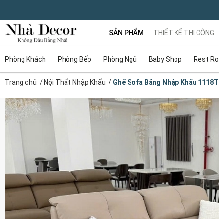
SẢN PHẨM
THIẾT KẾ THI CÔNG
Phòng Khách
Phòng Bếp
Phòng Ngủ
Baby Shop
Rest R
Trang chủ
/
Nội Thất Nhập Khẩu
/
Ghế Sofa Băng Nhập Khẩu 1118T