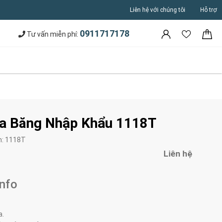
Liên hệ với chúng tôi
Hỗ trợ
0911717178
Tư vấn miễn phí:
a Băng Nhập Khẩu 1118T
m:
1118T
Liên hệ
Info
a.