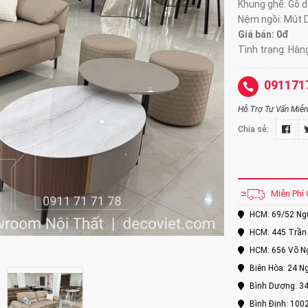
Khung ghế: Gỗ d
Nệm ngồi: Mút 
Giá bán: 0đ
Tình trạng: Hàn
091171
Hỗ Trợ Tư Vấn Miễn 
Chia sẻ:
Miễn Phí 
HCM: 69/52 Nguy
HCM: 445 Trần 
HCM: 656 Võ Ng
Biên Hòa: 24 Ng
Bình Dương: 34
Bình Định: 100