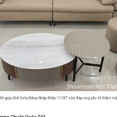
ân đối giúp Ghế Sofa Băng Nhập Khẩu 1118T vừa đáp ứng yếu tố thẩm mỹ
Lượng Chuẩn Quốc Tế?