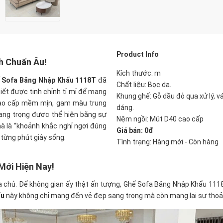
Product Info
h Chuẩn Âu!
Kích thước: m
 Sofa Băng Nhập Khẩu 1118T
đã
Chất liệu: Bọc da.
tiết được tinh chỉnh tỉ mỉ để mang
Khung ghế: Gỗ dầu đỏ qua xử lý, v
a cao cấp mềm mịn, gam màu trung
dáng.
sang trọng được thể hiện bằng sự
Nệm ngồi: Mút D40 cao cấp
mà là “khoảnh khắc nghỉ ngơi đúng
Giá bán: 0đ
 từng phút giây sống.
Tình trạng: Hàng mới - Còn hàng
Mới Hiện Nay!
a chủ. Để không gian ấy thật ấn tượng, Ghế Sofa Băng Nhập Khẩu 1118T
ẩu
này không chỉ mang đến vẻ đẹp sang trọng mà còn mang lại sự thoải 