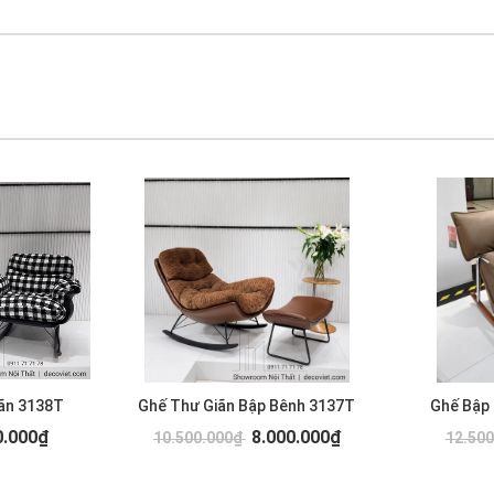
ãn 3138T
Ghế Thư Giãn Bập Bênh 3137T
Ghế Bập
0.000₫
8.000.000₫
10.500.000₫
12.50