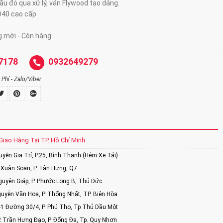
ầu đỏ qua xử lý, ván Flywood tạo dáng.
D40 cao cấp
g mới - Còn hàng
7178
0932649279
Phí - Zalo/Viber
Giao Hàng Tại TP. Hồ Chí Minh
ễn Gia Trí, P.25, Bình Thạnh (Hẻm Xe Tải)
Xuân Soạn, P. Tân Hưng, Q7
uyên Giáp, P. Phước Long B, Thủ Đức.
uyễn Văn Hoa, P. Thống Nhất, TP. Biên Hòa
1 Đường 30/4, P. Phú Thọ, Tp Thủ Dầu Một
2 Trần Hưng Đạo, P. Đống Đa, Tp. Quy Nhơn