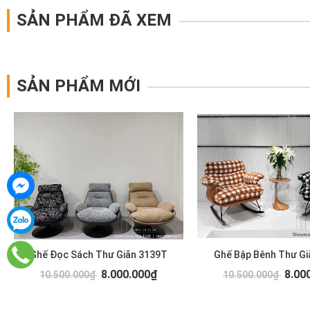
SẢN PHẨM ĐÃ XEM
SẢN PHẨM MỚI
Ghế Đọc Sách Thư Giãn 3139T
Ghế Bập Bênh Thư Gi
8.000.000₫
8.00
10.500.000₫
10.500.000₫