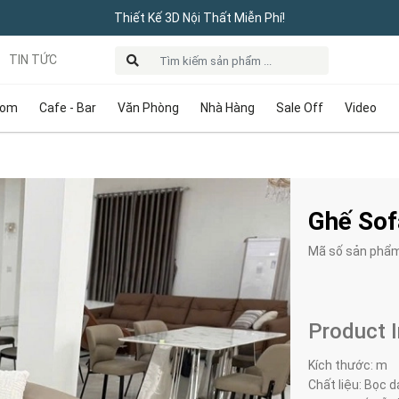
Thiết Kế 3D Nội Thất Miễn Phí!
TIN TỨC
oom
Cafe - Bar
Văn Phòng
Nhà Hàng
Sale Off
Video
Ghế Sof
Mã số sản phẩ
Product 
Kích thước: m
Chất liệu: Bọc d