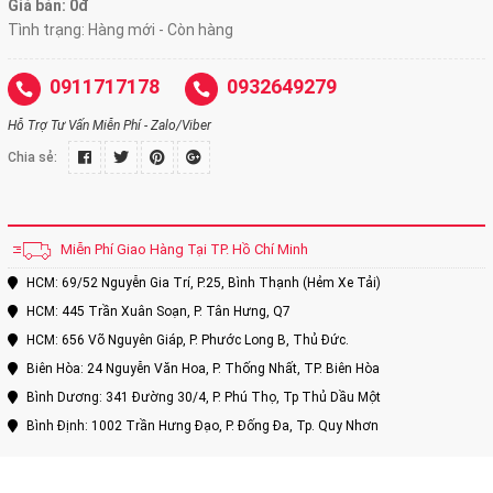
Giá bán: 0đ
Tình trạng: Hàng mới - Còn hàng
0911717178
0932649279
Hỗ Trợ Tư Vấn Miễn Phí - Zalo/Viber
Chia sẻ:
Miễn Phí Giao Hàng Tại TP. Hồ Chí Minh
HCM: 69/52 Nguyễn Gia Trí, P.25, Bình Thạnh (Hẻm Xe Tải)
HCM: 445 Trần Xuân Soạn, P. Tân Hưng, Q7
HCM: 656 Võ Nguyên Giáp, P. Phước Long B, Thủ Đức.
Biên Hòa: 24 Nguyễn Văn Hoa, P. Thống Nhất, TP. Biên Hòa
Bình Dương: 341 Đường 30/4, P. Phú Thọ, Tp Thủ Dầu Một
Bình Định: 1002 Trần Hưng Đạo, P. Đống Đa, Tp. Quy Nhơn