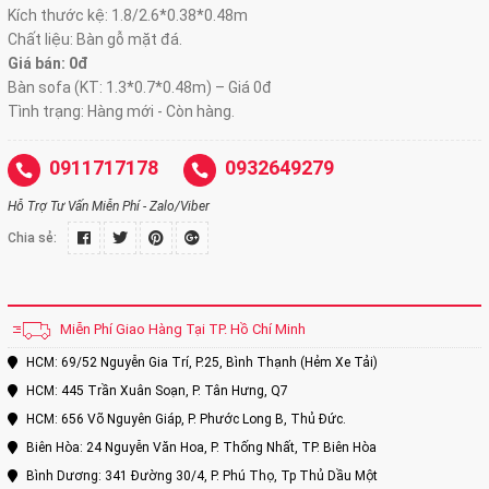
Kích thước kệ: 1.8/2.6*0.38*0.48m
Chất liệu: Bàn gỗ mặt đá.
Giá bán: 0đ
Bàn sofa (KT: 1.3*0.7*0.48m) – Giá 0đ
Tình trạng: Hàng mới - Còn hàng.
0911717178
0932649279
Hỗ Trợ Tư Vấn Miễn Phí - Zalo/Viber
Chia sẻ:
Miễn Phí Giao Hàng Tại TP. Hồ Chí Minh
HCM: 69/52 Nguyễn Gia Trí, P.25, Bình Thạnh (Hẻm Xe Tải)
HCM: 445 Trần Xuân Soạn, P. Tân Hưng, Q7
HCM: 656 Võ Nguyên Giáp, P. Phước Long B, Thủ Đức.
Biên Hòa: 24 Nguyễn Văn Hoa, P. Thống Nhất, TP. Biên Hòa
Bình Dương: 341 Đường 30/4, P. Phú Thọ, Tp Thủ Dầu Một