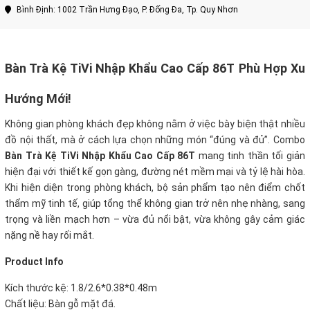
Bình Định: 1002 Trần Hưng Đạo, P. Đống Đa, Tp. Quy Nhơn
Bàn Trà Kệ TiVi Nhập Khẩu Cao Cấp 86T Phù Hợp Xu
Hướng Mới!
Không gian phòng khách đẹp không nằm ở việc bày biện thật nhiều
đồ nội thất, mà ở cách lựa chọn những món “đúng và đủ”. Combo
Bàn Trà Kệ TiVi Nhập Khẩu Cao Cấp 86T
mang tinh thần tối giản
hiện đại với thiết kế gọn gàng, đường nét mềm mại và tỷ lệ hài hòa.
Khi hiện diện trong phòng khách, bộ sản phẩm tạo nên điểm chốt
thẩm mỹ tinh tế, giúp tổng thể không gian trở nên nhẹ nhàng, sang
trọng và liền mạch hơn – vừa đủ nổi bật, vừa không gây cảm giác
nặng nề hay rối mắt.
Product Info
Kích thước kệ: 1.8/2.6*0.38*0.48m
Chất liệu: Bàn gỗ mặt đá.