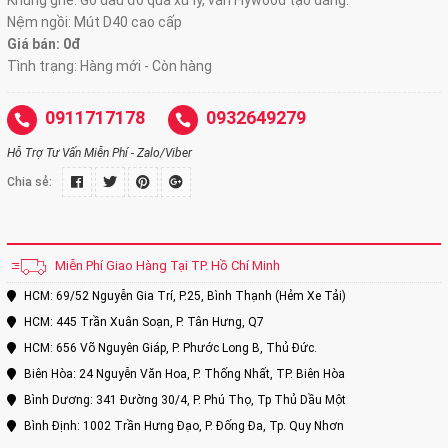
Khung ghế: Gỗ dầu đỏ qua xử lý, ván Flywood tạo dáng.
Nệm ngồi: Mút D40 cao cấp
Giá bán: 0đ
Tình trạng: Hàng mới - Còn hàng
0911717178
0932649279
Hỗ Trợ Tư Vấn Miễn Phí - Zalo/Viber
Chia sẻ:
Miễn Phí Giao Hàng Tại TP. Hồ Chí Minh
HCM: 69/52 Nguyễn Gia Trí, P.25, Bình Thạnh (Hẻm Xe Tải)
HCM: 445 Trần Xuân Soạn, P. Tân Hưng, Q7
HCM: 656 Võ Nguyên Giáp, P. Phước Long B, Thủ Đức.
Biên Hòa: 24 Nguyễn Văn Hoa, P. Thống Nhất, TP. Biên Hòa
Bình Dương: 341 Đường 30/4, P. Phú Thọ, Tp Thủ Dầu Một
Bình Định: 1002 Trần Hưng Đạo, P. Đống Đa, Tp. Quy Nhơn