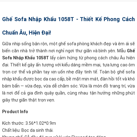
Ghế Sofa Nhập Khẩu 1058T - Thiết Kế Phong Cách
Chuẩn Âu, Hiện Đại!
Giữa nhịp sống bận rộn, một ghế sofa phòng khách đẹp và êm ái sẽ
biến căn nhà trở thành nơi nghỉ ngơi thư giãn và bình yên
.
Mẫu
Ghế
Sofa Nhập Khẩu 1058T
lấy cảm hứng từ phong cách châu Âu hiện
đại. Thiết kế gây ấn tượng với kiểu dáng mềm mại, tựa lưng cao ôm
trọn cơ thể và phần tay vịn uốn nhẹ đầy tinh tế. Toàn bộ ghế sofa
nhập khẩu được bọc da cao cấp, bề mặt mịn mát, đàn hồi tốt và khó
bám bẩn — vừa đẹp, vừa dễ chăm sóc. Vừa là món đồ trang trí, vừa
là nơi để cả gia đình quây quần, cùng nhau tận hưởng những phút
giây thư giãn thật trọn vẹn.
Product Info
Kích thước: 3.56*1.02*0.9m
Chất liệu: Bọc da sinh thái.